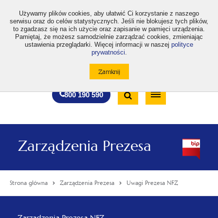
>
Używamy plików cookies, aby ułatwić Ci korzystanie z naszego
serwisu oraz do celów statystycznych. Jeśli nie blokujesz tych plików,
to zgadzasz się na ich użycie oraz zapisanie w pamięci urządzenia.
Pamiętaj, że możesz samodzielnie zarządzać cookies, zmieniając
ustawienia przeglądarki. Więcej informacji w naszej
polityce
prywatności
.
otwiera
otwiera
otwiera
otwiera
otwiera
otwiera
A
A+
A++
A
A
się
się
się
się
się
się
w
w
w
w
w
w
Standardowa
Średnia
Duża
nowej
nowej
nowej
nowej
nowej
nowej
Wyszukiwarka
karcie
karcie
karcie
karcie
karcie
karcie
wielkość
wielkość
wielkość
Bezpłatna
Otwórz
800 190 590
czcionki
czcionki
czcionki
infolinia
/
Zamknij
wyszukiwarkę
Zarządzenia Prezesa
Strona główna
Zarządzenia Prezesa
Uwagi Prezesa NFZ
Menu
Zarządzenia Prezesa NFZ