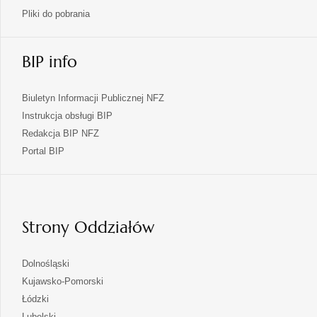
Pliki do pobrania
BIP info
Biuletyn Informacji Publicznej NFZ
Instrukcja obsługi BIP
Redakcja BIP NFZ
otwiera
Portal BIP
się
w
nowej
karcie
Strony Oddziałów
otwiera
Dolnośląski
się
otwiera
Kujawsko-Pomorski
w
się
otwiera
Łódzki
nowej
w
się
otwiera
Lubelski
karcie