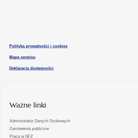
w
w
otwiera
otwiera
nowej
nowej
się
się
karcie
karcie
w
w
otwiera
nowej
nowej
się
karcie
karcie
w
otwiera
Polityka prywatności i cookies
nowej
się
karcie
otwiera
Mapa serwisu
w
się
nowej
otwiera
Deklaracja dostępności
w
karcie
się
nowej
karcie
w
nowej
karcie
Ważne linki
Administrator Danych Osobowych
Zamówienia publiczne
Praca w NFZ