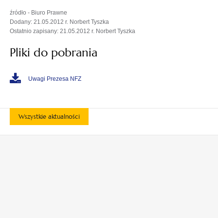
źródło - Biuro Prawne
Dodany: 21.05.2012 r. Norbert Tyszka
Ostatnio zapisany: 21.05.2012 r. Norbert Tyszka
Pliki do pobrania
Uwagi Prezesa NFZ
Wszystkie aktualności
otwiera
otwiera
się
się