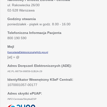
ul. Rakowiecka 26/30
02-528 Warszawa
Godziny otwarcia
poniedziałek - piątek w godz. 8.00 - 16.00
Telefoniczna Informacja Pacjenta
800 190 590
Mejl
KancelariaElektroniczna[at]nfz.gov.pl
[at] = @
Adres Doręczeń Elektronicznych (ADE):
AE:PL-98754-99859-GJBJA-29
Identyfikator Wewnętrzny KSeF Centrali:
1070001057-00177
Adres skrytki ePUAP:
/NFZ-Centrala/SkrytkaESP