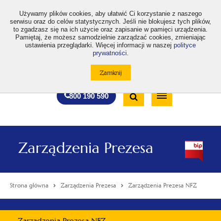
>
Używamy plików cookies, aby ułatwić Ci korzystanie z naszego
serwisu oraz do celów statystycznych. Jeśli nie blokujesz tych plików,
to zgadzasz się na ich użycie oraz zapisanie w pamięci urządzenia.
Pamiętaj, że możesz samodzielnie zarządzać cookies, zmieniając
ustawienia przeglądarki. Więcej informacji w naszej
polityce
prywatności
.
otwiera
otwiera
otwiera
otwiera
otwiera
otwiera
A
A+
A++
A
A
się
się
się
się
się
się
w
w
w
w
w
w
Standardowa
Średnia
Duża
nowej
nowej
nowej
nowej
nowej
nowej
Wyszukiwarka
karcie
karcie
karcie
karcie
karcie
karcie
wielkość
wielkość
wielkość
Bezpłatna
Otwórz
800 190 590
czcionki
czcionki
czcionki
infolinia
/
Zamknij
wyszukiwarkę
Zarządzenia Prezesa
Strona główna
Zarządzenia Prezesa
Zarządzenia Prezesa NFZ
Menu
Zarządzenia Prezesa NFZ