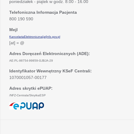
poniedziałek - piątek w godz. 8.00 - 16.00
Telefoniczna Informacja Pacjenta
800 190 590
Mejl
KancelariaElektroniczna[at]nfz.gov.pl
[at] = @
Adres Doręczeń Elektronicznych (ADE):
AE:PL-98754-99859-GJBJA-29
Identyfikator Wewnętrzny KSeF Centrali:
1070001057-00177
Adres skrytki ePUAP:
/NFZ-Centrala/SkrytkaESP
otwiera
się
w
nowej
karcie