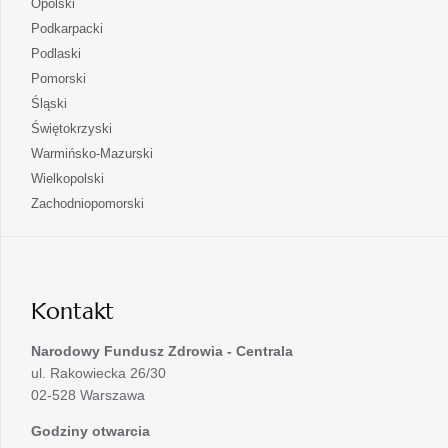
otwiera
Opolski
karcie
nowej
w
się
otwiera
Podkarpacki
karcie
nowej
w
się
otwiera
Podlaski
karcie
nowej
w
się
otwiera
Pomorski
karcie
nowej
w
się
otwiera
Śląski
karcie
nowej
w
się
otwiera
Świętokrzyski
karcie
nowej
w
się
otwiera
Warmińsko-Mazurski
karcie
nowej
w
się
otwiera
Wielkopolski
karcie
nowej
w
się
otwiera
Zachodniopomorski
karcie
nowej
w
się
karcie
nowej
w
karcie
nowej
karcie
Kontakt
Narodowy Fundusz Zdrowia - Centrala
ul. Rakowiecka 26/30
02-528 Warszawa
Godziny otwarcia