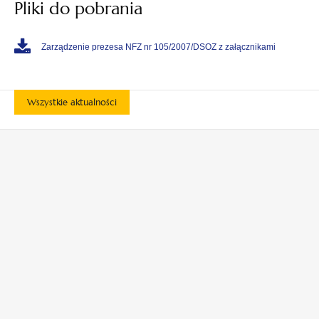
Pliki do pobrania
Zarządzenie prezesa NFZ nr 105/2007/DSOZ z załącznikami
Wszystkie aktualności
otwiera
otwiera
się
się
w
w
otwiera
otwiera
nowej
nowej
się
się
karcie
karcie
w
w
otwiera