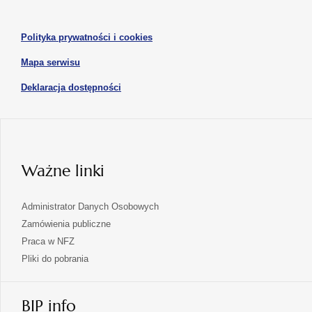
nowej
nowej
się
karcie
karcie
w
otwiera
Polityka prywatności i cookies
nowej
się
karcie
otwiera
Mapa serwisu
w
się
nowej
otwiera
Deklaracja dostępności
w
karcie
się
nowej
karcie
w
nowej
karcie
Ważne linki
Administrator Danych Osobowych
Zamówienia publiczne
Praca w NFZ
Pliki do pobrania
BIP info