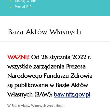
Szukaj w BIP
otwiera
Portal BIP
się
w
nowej
karcie
Baza Aktów Własnych
WAŻNE!
Od 28 stycznia 2022 r.
wszystkie zarządzenia Prezesa
Narodowego Funduszu Zdrowia
są publikowane w Bazie Aktów
Własnych (BAW):
baw.nfz.gov.pl
.
otwiera
W Bazie Aktów Własnych znajdziesz: