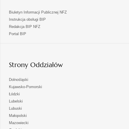
Biuletyn Informacji Publicznej NFZ
Instrukcja obsługi BIP
Redakcja BIP NFZ
otwiera
Portal BIP
się
w
nowej
karcie
Strony Oddziałów
otwiera
Dolnośląski
się
otwiera
Kujawsko-Pomorski
w
się
otwiera
Łódzki
nowej
w
się
otwiera
Lubelski
karcie
nowej
w
się
otwiera
Lubuski
karcie
nowej
w
się
otwiera
Małopolski
karcie
nowej
w
się
otwiera
Mazowiecki
karcie
nowej
w
się