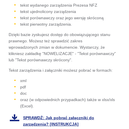
się w
tekst wydanego zarządzenia Prezesa NFZ
tekst ujednolicony zarządzenia
nowej
tekst porównawczy oraz jego wersję skróconą
karcie
tekst pierwotny zarządzenia.
Dzięki bazie zyskujesz dostęp do obowiązującego stanu
prawnego. Możesz też sprawdzić zakres
wprowadzonych zmian w dokumencie. Wystarczy, że
klikniesz zakładkę "NOWELIZACJE" - "Tekst porównawczy"
lub "Tekst porównawczy skrócony".
Tekst zarządzenia i załączniki możesz pobrać w formach:
xml
pdf
doc
oraz (w odpowiednich przypadkach) także w xlsx/xls
(Excel).
SPRAWDŹ: Jak pobrać załączniki do
zarządzenia? [INSTRUKCJA]