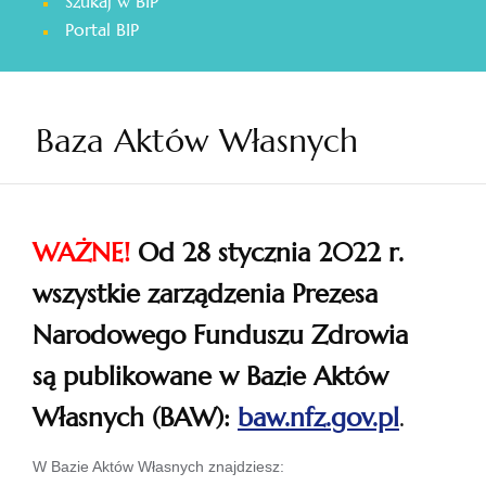
Szukaj w BIP
otwiera
Portal BIP
się
w
nowej
karcie
Baza Aktów Własnych
WAŻNE!
Od 28 stycznia 2022 r.
wszystkie zarządzenia Prezesa
Narodowego Funduszu Zdrowia
są publikowane w Bazie Aktów
Własnych (BAW):
baw.nfz.gov.pl
.
otwiera
W Bazie Aktów Własnych znajdziesz: