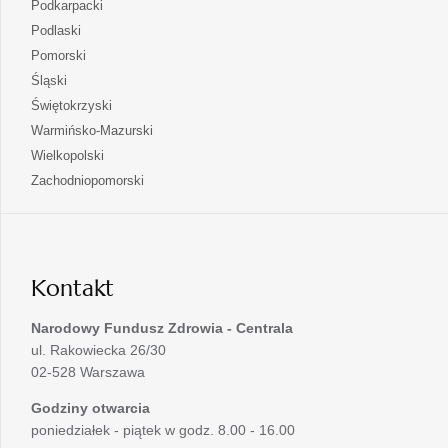
otwiera
Podkarpacki
karcie
nowej
w
się
otwiera
Podlaski
karcie
nowej
w
się
otwiera
Pomorski
karcie
nowej
w
się
otwiera
Śląski
karcie
nowej
w
się
otwiera
Świętokrzyski
karcie
nowej
w
się
otwiera
Warmińsko-Mazurski
karcie
nowej
w
się
otwiera
Wielkopolski
karcie
nowej
w
się
otwiera
Zachodniopomorski
karcie
nowej
w
się
karcie
nowej
w
karcie
nowej
karcie
Kontakt
Narodowy Fundusz Zdrowia - Centrala
ul. Rakowiecka 26/30
02-528 Warszawa
Godziny otwarcia
poniedziałek - piątek w godz. 8.00 - 16.00