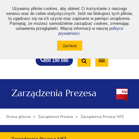
>
Używamy plików cookies, aby ułatwić Ci korzystanie z naszego
serwisu oraz do celów statystycznych. Jeśli nie blokujesz tych plików,
to zgadzasz się na ich użycie oraz zapisanie w pamięci urządzenia.
Pamiętaj, że możesz samodzielnie zarządzać cookies, zmieniając
ustawienia przeglądarki. Więcej informacji w naszej
polityce
prywatności
.
otwiera
otwiera
otwiera
otwiera
otwiera
otwiera
A
A+
A++
A
A
się
się
się
się
się
się
w
w
w
w
w
w
Standardowa
Średnia
Duża
nowej
nowej
nowej
nowej
nowej
nowej
Wyszukiwarka
karcie
karcie
karcie
karcie
karcie
karcie
wielkość
wielkość
wielkość
Bezpłatna
Otwórz
800 190 590
czcionki
czcionki
czcionki
infolinia
/
Zamknij
wyszukiwarkę
Zarządzenia Prezesa
Strona główna
Zarządzenia Prezesa
Zarządzenia Prezesa NFZ
Menu
Zarządzenia Prezesa NFZ