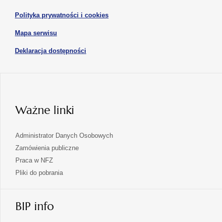
karcie
karcie
w
otwiera
Polityka prywatności i cookies
nowej
się
karcie
otwiera
Mapa serwisu
w
się
nowej
otwiera
Deklaracja dostępności
w
karcie
się
nowej
karcie
w
nowej
karcie
Ważne linki
Administrator Danych Osobowych
Zamówienia publiczne
Praca w NFZ
Pliki do pobrania
BIP info