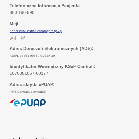
Telefoniczna Informacja Pacjenta
800 190 590
Mejl
KancelariaElektroniczna[at]nfz.gov.pl
[at] = @
Adres Doręczeń Elektronicznych (ADE):
AE:PL-98754-99859-GJBJA-29
Identyfikator Wewnętrzny KSeF Centrali:
1070001057-00177
Adres skrytki ePUAP:
/NFZ-Centrala/SkrytkaESP
otwiera
się
w
nowej
karcie