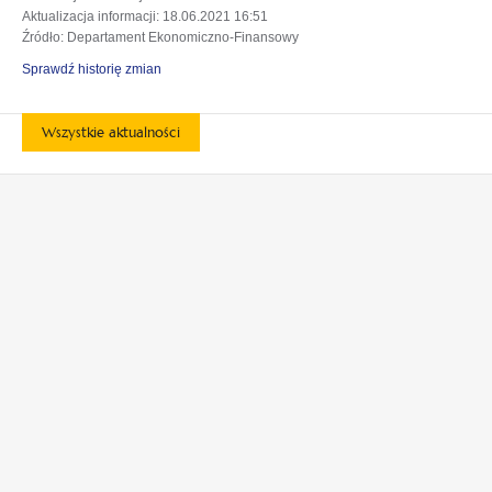
Aktualizacja informacji
: 18.06.2021 16:51
Źródło
: Departament Ekonomiczno-Finansowy
Sprawdź historię zmian
Wszystkie aktualności
otwiera
otwiera
się
się
w
w
otwiera
otwiera
nowej
nowej
się
się
karcie
karcie
w
w
otwiera
nowej
nowej
się