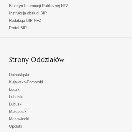
Biuletyn Informacji Publicznej NFZ
Instrukcja obsługi BIP
Redakcja BIP NFZ
otwiera
Portal BIP
się
w
nowej
karcie
Strony Oddziałów
otwiera
Dolnośląski
się
otwiera
Kujawsko-Pomorski
w
się
otwiera
Łódzki
nowej
w
się
otwiera
Lubelski
karcie
nowej
w
się
otwiera
Lubuski
karcie
nowej
w
się
otwiera
Małopolski
karcie
nowej
w
się
otwiera
Mazowiecki
karcie
nowej
w
się
otwiera
Opolski
karcie
nowej
w
się