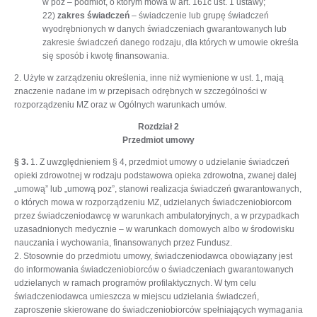
w poz – podmiot, o którym mowa w art. 161c ust. 1 ustawy;
22)
zakres świadczeń
– świadczenie lub grupę świadczeń
wyodrębnionych w danych świadczeniach gwarantowanych lub
zakresie świadczeń danego rodzaju, dla których w umowie określa
się sposób i kwotę finansowania.
2. Użyte w zarządzeniu określenia, inne niż wymienione w ust. 1, mają
znaczenie nadane im w przepisach odrębnych w szczególności w
rozporządzeniu MZ oraz w Ogólnych warunkach umów.
Rozdział 2
Przedmiot umowy
§ 3.
1. Z uwzględnieniem § 4, przedmiot umowy o udzielanie świadczeń
opieki zdrowotnej w rodzaju podstawowa opieka zdrowotna, zwanej dalej
„umową” lub „umową poz”, stanowi realizacja świadczeń gwarantowanych,
o których mowa w rozporządzeniu MZ, udzielanych świadczeniobiorcom
przez świadczeniodawcę w warunkach ambulatoryjnych, a w przypadkach
uzasadnionych medycznie – w warunkach domowych albo w środowisku
nauczania i wychowania, finansowanych przez Fundusz.
2. Stosownie do przedmiotu umowy, świadczeniodawca obowiązany jest
do informowania świadczeniobiorców o świadczeniach gwarantowanych
udzielanych w ramach programów profilaktycznych. W tym celu
świadczeniodawca umieszcza w miejscu udzielania świadczeń,
zaproszenie skierowane do świadczeniobiorców spełniających wymagania