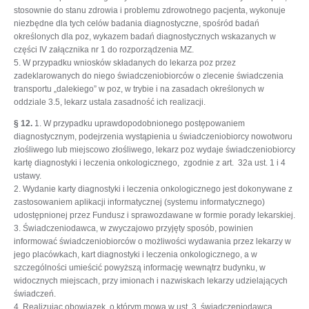
stosownie do stanu zdrowia i problemu zdrowotnego pacjenta, wykonuje
niezbędne dla tych celów badania diagnostyczne, spośród badań
określonych dla poz, wykazem badań diagnostycznych wskazanych w
części IV załącznika nr 1 do rozporządzenia MZ.
5. W przypadku wniosków składanych do lekarza poz przez
zadeklarowanych do niego świadczeniobiorców o zlecenie świadczenia
transportu „dalekiego” w poz, w trybie i na zasadach określonych w
oddziale 3.5, lekarz ustala zasadność ich realizacji.
§ 12.
1. W przypadku uprawdopodobnionego postępowaniem
diagnostycznym, podejrzenia wystąpienia u świadczeniobiorcy nowotworu
złośliwego lub miejscowo złośliwego, lekarz poz wydaje świadczeniobiorcy
kartę diagnostyki i leczenia onkologicznego, zgodnie z art. 32a ust. 1 i 4
ustawy.
2. Wydanie karty diagnostyki i leczenia onkologicznego jest dokonywane z
zastosowaniem aplikacji informatycznej (systemu informatycznego)
udostępnionej przez Fundusz i sprawozdawane w formie porady lekarskiej.
3. Świadczeniodawca, w zwyczajowo przyjęty sposób, powinien
informować świadczeniobiorców o możliwości wydawania przez lekarzy w
jego placówkach, kart diagnostyki i leczenia onkologicznego, a w
szczególności umieścić powyższą informację wewnątrz budynku, w
widocznych miejscach, przy imionach i nazwiskach lekarzy udzielających
świadczeń.
4. Realizując obowiązek, o którym mowa w ust. 3, świadczeniodawca