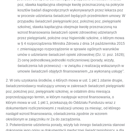
poz, stawka kapitacyjna obejmuje kwotę przeznaczoną na pokrycie
kosztów badań diagnostycznych wykonywanych przez lekarza poz
w procesie udzielania świadczeń będących przedmiotem umowy. W
przypadku świadczeń pielęgniarki poz, położnej poz, pielęgniarki
szkolnej, stawka kapitacyjna obejmuje kwotę przeznaczoną na
wzrost finansowania świadczeń opieki zdrowotnej udzielanych
przez pielęgniarki, położne oraz higienistki szkolne, o którym mowa
w § 4 rozporządzenia Ministra Zdrowia z dnia 14 października 2015
r. zmieniającego rozporządzenie w sprawie ogólnych warunków
umów o udzielanie świadczeń opieki zdrowotnej (Dz. U. poz. 1628);
2) cenę jednostkową jednostki rozliczeniowej (porady, wizyty,
świadczenia lub przewozu) – w związku z realizacją wskazanych w
umowie świadczeń objętych finansowaniem
„za wykonaną usługę”
.
2. W celu uzyskania środków, o których mowa w ust. 1 pkt 1 zdanie drugie,
świadczeniodawcy realizujący umowy w zakresach świadczeń pielęgniarki
poz, położnej poz, pielęgniarki szkolnej, w ostatnim dniu miesiąca
poprzedzającego termin, w którym następuje wzrost finansowania, o
którym mowa w ust. 1 pkt 1, przekazują do Oddziału Funduszu wraz z
dokumentami rozliczeniowymi z realizacji umowy za miesiąc, od którego
nastąpił wzrost finansowania, oświadczenia zgodnie ze wzorem
określonym w załączniku nr 2a do zarządzenia.
3. Potwierdzenie udzielenia porady, wizyty lub innego świadczenia stanowi
dokonanie jego opisu w dokumentacji medycznej świadczeniobiorcy, a dla