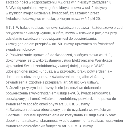
szczególności w rozporządzeniu MZ oraz w niniejszym zarządzeniu.
3. Wymóg spełnienia wymagań, o których mowa w ust. 2, dotyczy
wszystkich miejsc udzielania świadczeń, zgłaszanych przez
świadczeniodawcę we wniosku, o którym mowa w § 2 pkt 20.
§ 7.
1. W trakcie realizacji umowy, świadczeniodawca - każdorazowo przed
przyjęciem deklaracji wyboru, o której mowa w ustawie o poz, oraz przy
udzielaniu świadczeń - obowiązany jest do potwierdzania,
z uwzględnieniem przepisów art. 50 ustawy, uprawnień do świadczeń
świadczeniobiorcy.
2. Potwierdzanie uprawnień do świadczeń, o których mowa w ust. 1,
dokonywane jest z wykorzystaniem usługi Elektronicznej Weryfikacji
Uprawnień Świadczeniobiorców, zwanej dalej „usługą e-WUŚ”,
udostępnionej przez Fundusz, a w przypadku braku potwierdzenia –
dokumentu okazanego przez świadczeniobiorcę albo złożonego
oświadczenia, zgodnie z przepisami art. 50 ust. 6–9 ustawy.
3. Jeżeli z przyczyn technicznych nie jest możliwe dokonanie
potwierdzenia z wykorzystaniem usługi e-WUŚ, świadczeniodawca
obowiązany jest umożliwić świadczeniobiorcy potwierdzenie prawa do
świadczeń w sposób określony w art. 50 ust. 6 ustawy.
4. Świadczeniodawca obowiązany jest do uzyskania we właściwym
Oddziale Funduszu upoważnienia do korzystania z usługi e-WUŚ oraz
dopełnienia należytej staranności w celu zapewnienia realizacji uprawnień
świadczeniobiorców określonych w art. 50 ust. 3 ustawy.