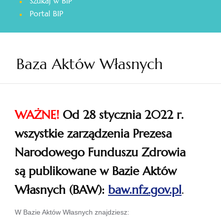
Szukaj w BIP
otwiera
Portal BIP
się
w
nowej
karcie
Baza Aktów Własnych
WAŻNE!
Od 28 stycznia 2022 r.
wszystkie zarządzenia Prezesa
Narodowego Funduszu Zdrowia
są publikowane w Bazie Aktów
Własnych (BAW):
baw.nfz.gov.pl
.
otwiera
W Bazie Aktów Własnych znajdziesz: