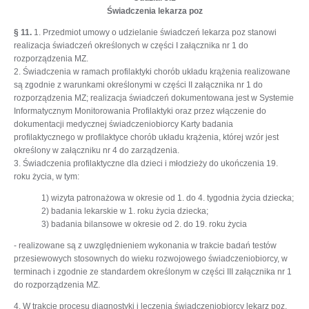
Świadczenia lekarza poz
§ 11.
1. Przedmiot umowy o udzielanie świadczeń lekarza poz stanowi
realizacja świadczeń określonych w części I załącznika nr 1 do
rozporządzenia MZ.
2. Świadczenia w ramach profilaktyki chorób układu krążenia realizowane
są zgodnie z warunkami określonymi w części II załącznika nr 1 do
rozporządzenia MZ; realizacja świadczeń dokumentowana jest w Systemie
Informatycznym Monitorowania Profilaktyki oraz przez włączenie do
dokumentacji medycznej świadczeniobiorcy Karty badania
profilaktycznego w profilaktyce chorób układu krążenia, której wzór jest
określony w załączniku nr 4 do zarządzenia.
3. Świadczenia profilaktyczne dla dzieci i młodzieży do ukończenia 19.
roku życia, w tym:
1) wizyta patronażowa w okresie od 1. do 4. tygodnia życia dziecka;
2) badania lekarskie w 1. roku życia dziecka;
3) badania bilansowe w okresie od 2. do 19. roku życia
- realizowane są z uwzględnieniem wykonania w trakcie badań testów
przesiewowych stosownych do wieku rozwojowego świadczeniobiorcy, w
terminach i zgodnie ze standardem określonym w części III załącznika nr 1
do rozporządzenia MZ.
4. W trakcie procesu diagnostyki i leczenia świadczeniobiorcy lekarz poz,