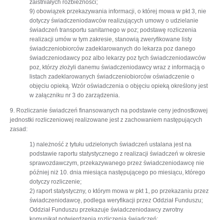
zaistniałych rozbieżności;
9) obowiązek przekazywania informacji, o której mowa w pkt 3, nie
dotyczy świadczeniodawców realizujących umowy o udzielanie
świadczeń transportu sanitarnego w poz; podstawę rozliczenia
realizacji umów w tym zakresie, stanowią zweryfikowane listy
świadczeniobiorców zadeklarowanych do lekarza poz danego
świadczeniodawcy poz albo lekarzy poz tych świadczeniodawców
poz, którzy złożyli danemu świadczeniodawcy wraz z informacją o
listach zadeklarowanych świadczeniobiorców oświadczenie o
objęciu opieką. Wzór oświadczenia o objęciu opieką określony jest
w załączniku nr 3 do zarządzenia.
9. Rozliczanie świadczeń finansowanych na podstawie ceny jednostkowej
jednostki rozliczeniowej realizowane jest z zachowaniem następujących
zasad:
1) należność z tytułu udzielonych świadczeń ustalana jest na
podstawie raportu statystycznego z realizacji świadczeń w okresie
sprawozdawczym, przekazywanego przez świadczeniodawcę nie
później niż 10. dnia miesiąca następującego po miesiącu, którego
dotyczy rozliczenie;
2) raport statystyczny, o którym mowa w pkt 1, po przekazaniu przez
świadczeniodawcę, podlega weryfikacji przez Oddział Funduszu;
Oddział Funduszu przekazuje świadczeniodawcy zwrotny
komunikat potwierdzenia rozliczenia świadczeń;