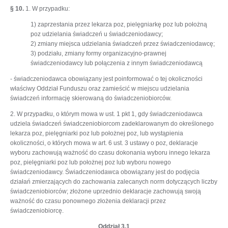
§ 10.
1. W przypadku:
1) zaprzestania przez lekarza poz, pielęgniarkę poz lub położną
poz udzielania świadczeń u świadczeniodawcy;
2) zmiany miejsca udzielania świadczeń przez świadczeniodawcę;
3) podziału, zmiany formy organizacyjno-prawnej
świadczeniodawcy lub połączenia z innym świadczeniodawcą
- świadczeniodawca obowiązany jest poinformować o tej okoliczności
właściwy Oddział Funduszu oraz zamieścić w miejscu udzielania
świadczeń informację skierowaną do świadczeniobiorców.
2. W przypadku, o którym mowa w ust. 1 pkt 1, gdy świadczeniodawca
udziela świadczeń świadczeniobiorcom zadeklarowanym do określonego
lekarza poz, pielęgniarki poz lub położnej poz, lub wystąpienia
okoliczności, o których mowa w art. 6 ust. 3 ustawy o poz, deklaracje
wyboru zachowują ważność do czasu dokonania wyboru innego lekarza
poz, pielęgniarki poz lub położnej poz lub wyboru nowego
świadczeniodawcy. Świadczeniodawca obowiązany jest do podjęcia
działań zmierzających do zachowania zalecanych norm dotyczących liczby
świadczeniobiorców; złożone uprzednio deklaracje zachowują swoją
ważność do czasu ponownego złożenia deklaracji przez
świadczeniobiorcę.
Oddział 3.1