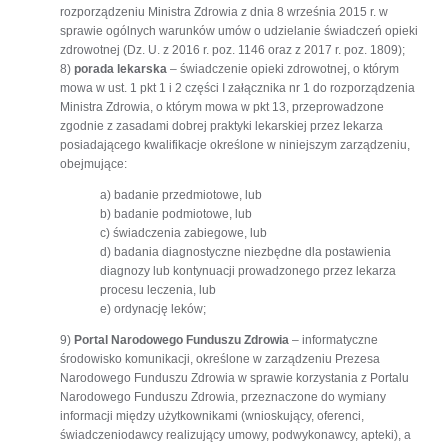
rozporządzeniu Ministra Zdrowia z dnia 8 września 2015 r. w
sprawie ogólnych warunków umów o udzielanie świadczeń opieki
zdrowotnej (Dz. U. z 2016 r. poz. 1146 oraz z 2017 r. poz. 1809);
8)
porada lekarska
– świadczenie opieki zdrowotnej, o którym
mowa w ust. 1 pkt 1 i 2 części I załącznika nr 1 do rozporządzenia
Ministra Zdrowia, o którym mowa w pkt 13, przeprowadzone
zgodnie z zasadami dobrej praktyki lekarskiej przez lekarza
posiadającego kwalifikacje określone w niniejszym zarządzeniu,
obejmujące:
a) badanie przedmiotowe, lub
b) badanie podmiotowe, lub
c) świadczenia zabiegowe, lub
d) badania diagnostyczne niezbędne dla postawienia
diagnozy lub kontynuacji prowadzonego przez lekarza
procesu leczenia, lub
e) ordynację leków;
9)
Portal Narodowego Funduszu Zdrowia
– informatyczne
środowisko komunikacji, określone w zarządzeniu Prezesa
Narodowego Funduszu Zdrowia w sprawie korzystania z Portalu
Narodowego Funduszu Zdrowia, przeznaczone do wymiany
informacji między użytkownikami (wnioskujący, oferenci,
świadczeniodawcy realizujący umowy, podwykonawcy, apteki), a