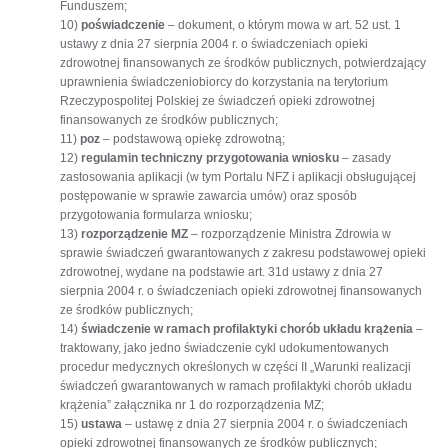
Funduszem;
10)
poświadczenie
– dokument, o którym mowa w art. 52 ust. 1
ustawy z dnia 27 sierpnia 2004 r. o świadczeniach opieki
zdrowotnej finansowanych ze środków publicznych, potwierdzający
uprawnienia świadczeniobiorcy do korzystania na terytorium
Rzeczypospolitej Polskiej ze świadczeń opieki zdrowotnej
finansowanych ze środków publicznych;
11)
poz
– podstawową opiekę zdrowotną;
12)
regulamin techniczny przygotowania wniosku
– zasady
zastosowania aplikacji (w tym Portalu NFZ i aplikacji obsługującej
postępowanie w sprawie zawarcia umów) oraz sposób
przygotowania formularza wniosku;
13)
rozporządzenie MZ
– rozporządzenie Ministra Zdrowia w
sprawie świadczeń gwarantowanych z zakresu podstawowej opieki
zdrowotnej, wydane na podstawie art. 31d ustawy z dnia 27
sierpnia 2004 r. o świadczeniach opieki zdrowotnej finansowanych
ze środków publicznych;
14)
świadczenie w ramach profilaktyki chorób układu krążenia
–
traktowany, jako jedno świadczenie cykl udokumentowanych
procedur medycznych określonych w części II „Warunki realizacji
świadczeń gwarantowanych w ramach profilaktyki chorób układu
krążenia” załącznika nr 1 do rozporządzenia MZ;
15)
ustawa
– ustawę z dnia 27 sierpnia 2004 r. o świadczeniach
opieki zdrowotnej finansowanych ze środków publicznych;