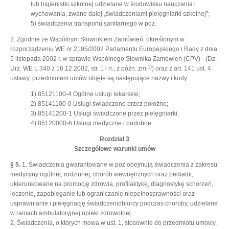
lub higienistki szkolnej udzielane w środowisku nauczania i
wychowania, zwane dalej „świadczeniami pielęgniarki szkolnej”;
5) świadczenia transportu sanitarnego w poz.
2. Zgodnie ze Wspólnym Słownikiem Zamówień, określonym w
rozporządzeniu WE nr 2195/2002 Parlamentu Europejskiego i Rady z dnia
5 listopada 2002 r. w sprawie Wspólnego Słownika Zamówień (CPV) - (Dz.
1)
Urz. WE L 340 z 16.12.2002, str. 1 i n., z późn. zm.
) oraz z art. 141 ust. 4
ustawy, przedmiotem umów objęte są następujące nazwy i kody:
1) 85121100-4 Ogólne usługi lekarskie;
2) 85141100-0 Usługi świadczone przez położne;
3) 85141200-1 Usługi świadczone przez pielęgniarki;
4) 85120000-6 Usługi medyczne i podobne.
Rozdział 3
Szczegółowe warunki umów
§ 5.
1. Świadczenia gwarantowane w poz obejmują świadczenia z zakresu
medycyny ogólnej, rodzinnej, chorób wewnętrznych oraz pediatrii,
ukierunkowane na promocję zdrowia, profilaktykę, diagnostykę schorzeń,
leczenie, zapobieganie lub ograniczanie niepełnosprawności oraz
usprawnianie i pielęgnację świadczeniobiorcy podczas choroby, udzielane
w ramach ambulatoryjnej opieki zdrowotnej.
2. Świadczenia, o których mowa w ust. 1, stosownie do przedmiotu umowy,