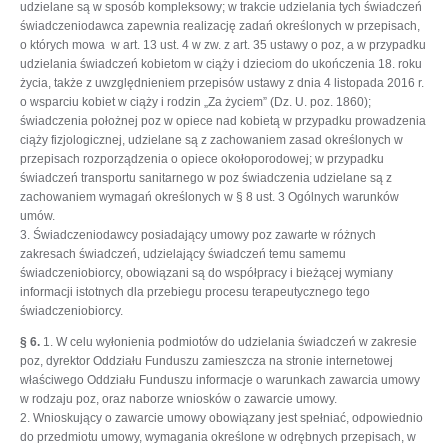
udzielane są w sposób kompleksowy; w trakcie udzielania tych świadczeń
świadczeniodawca zapewnia realizację zadań określonych w przepisach,
o których mowa w art. 13 ust. 4 w zw. z art. 35 ustawy o poz, a w przypadku
udzielania świadczeń kobietom w ciąży i dzieciom do ukończenia 18. roku
życia, także z uwzględnieniem przepisów ustawy z dnia 4 listopada 2016 r.
o wsparciu kobiet w ciąży i rodzin „Za życiem” (Dz. U. poz. 1860);
świadczenia położnej poz w opiece nad kobietą w przypadku prowadzenia
ciąży fizjologicznej, udzielane są z zachowaniem zasad określonych w
przepisach rozporządzenia o opiece okołoporodowej; w przypadku
świadczeń transportu sanitarnego w poz świadczenia udzielane są z
zachowaniem wymagań określonych w § 8 ust. 3 Ogólnych warunków
umów.
3. Świadczeniodawcy posiadający umowy poz zawarte w różnych
zakresach świadczeń, udzielający świadczeń temu samemu
świadczeniobiorcy, obowiązani są do współpracy i bieżącej wymiany
informacji istotnych dla przebiegu procesu terapeutycznego tego
świadczeniobiorcy.
§ 6.
1. W celu wyłonienia podmiotów do udzielania świadczeń w zakresie
poz, dyrektor Oddziału Funduszu zamieszcza na stronie internetowej
właściwego Oddziału Funduszu informacje o warunkach zawarcia umowy
w rodzaju poz, oraz naborze wniosków o zawarcie umowy.
2. Wnioskujący o zawarcie umowy obowiązany jest spełniać, odpowiednio
do przedmiotu umowy, wymagania określone w odrębnych przepisach, w