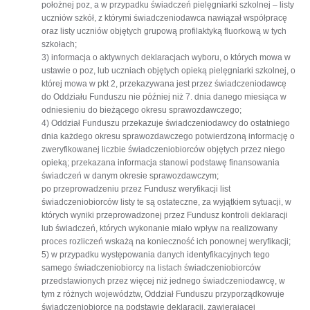
położnej poz, a w przypadku świadczeń pielęgniarki szkolnej – listy
uczniów szkół, z którymi świadczeniodawca nawiązał współpracę
oraz listy uczniów objętych grupową profilaktyką fluorkową w tych
szkołach;
3) informacja o aktywnych deklaracjach wyboru, o których mowa w
ustawie o poz, lub uczniach objętych opieką pielęgniarki szkolnej, o
której mowa w pkt 2, przekazywana jest przez świadczeniodawcę
do Oddziału Funduszu nie później niż 7. dnia danego miesiąca w
odniesieniu do bieżącego okresu sprawozdawczego;
4) Oddział Funduszu przekazuje świadczeniodawcy do ostatniego
dnia każdego okresu sprawozdawczego potwierdzoną informację o
zweryfikowanej liczbie świadczeniobiorców objętych przez niego
opieką; przekazana informacja stanowi podstawę finansowania
świadczeń w danym okresie sprawozdawczym;
po przeprowadzeniu przez Fundusz weryfikacji list
świadczeniobiorców listy te są ostateczne, za wyjątkiem sytuacji, w
których wyniki przeprowadzonej przez Fundusz kontroli deklaracji
lub świadczeń, których wykonanie miało wpływ na realizowany
proces rozliczeń wskażą na konieczność ich ponownej weryfikacji;
5) w przypadku występowania danych identyfikacyjnych tego
samego świadczeniobiorcy na listach świadczeniobiorców
przedstawionych przez więcej niż jednego świadczeniodawcę, w
tym z różnych województw, Oddział Funduszu przyporządkowuje
świadczeniobiorcę na podstawie deklaracji, zawierającej