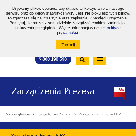
>
Używamy plików cookies, aby ułatwić Ci korzystanie z naszego
serwisu oraz do celów statystycznych. Jeśli nie blokujesz tych plików,
to zgadzasz się na ich użycie oraz zapisanie w pamięci urządzenia.
Pamiętaj, że możesz samodzielnie zarządzać cookies, zmieniając
ustawienia przeglądarki. Więcej informacji w naszej
polityce
prywatności
.
otwiera
otwiera
otwiera
otwiera
otwiera
otwiera
A
A+
A++
A
A
się
się
się
się
się
się
w
w
w
w
w
w
Standardowa
Średnia
Duża
nowej
nowej
nowej
nowej
nowej
nowej
Wyszukiwarka
karcie
karcie
karcie
karcie
karcie
karcie
wielkość
wielkość
wielkość
Bezpłatna
Otwórz
800 190 590
czcionki
czcionki
czcionki
infolinia
/
Zamknij
wyszukiwarkę
Zarządzenia Prezesa
Strona główna
Zarządzenia Prezesa
Zarządzenia Prezesa NFZ
Menu
Zarządzenia Prezesa NFZ