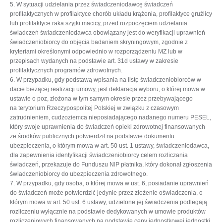
5. W sytuacji udzielania przez świadczeniodawcę świadczeń
profilaktycznych w profilaktyce chorób układu krążenia, profilaktyce gruźlicy
lub profilaktyce raka szyjki macicy, przed rozpoczęciem udzielania
świadczeń świadczeniodawca obowiązany jest do weryfikacji uprawnień
świadczeniobiorcy do objęcia badaniem skryningowym, zgodnie z
kryteriami określonymi odpowiednio w rozporządzeniu MZ lub w
przepisach wydanych na podstawie art. 31d ustawy w zakresie
profilaktycznych programów zdrowotnych.
6. W przypadku, gdy podstawą wpisania na listę świadczeniobiorców w
dacie bieżącej realizacji umowy, jest deklaracja wyboru, o której mowa w
ustawie o poz, złożona w tym samym okresie przez przebywającego
na terytorium Rzeczypospolitej Polskiej w związku z czasowym
zatrudnieniem, cudzoziemca nieposiadającego nadanego numeru PESEL,
który swoje uprawnienia do świadczeń opieki zdrowotnej finansowanych
ze środków publicznych potwierdził na podstawie dokumentu
ubezpieczenia, o którym mowa w art. 50 ust. 1 ustawy, świadczeniodawca,
dla zapewnienia identyfikacji świadczeniobiorcy celem rozliczania
świadczeń, przekazuje do Funduszu NIP płatnika, który dokonał zgłoszenia
świadczeniobiorcy do ubezpieczenia zdrowotnego.
7. W przypadku, gdy osoba, o której mowa w ust. 6, posiadanie uprawnień
do świadczeń może potwierdzić jedynie przez złożenie oświadczenia, o
którym mowa w art. 50 ust. 6 ustawy, udzielone jej świadczenia podlegają
rozliczeniu wyłącznie na podstawie dedykowanych w umowie produktów
rozliczeniowych finansowanych na podstawie ceny jednostkowej jednostki