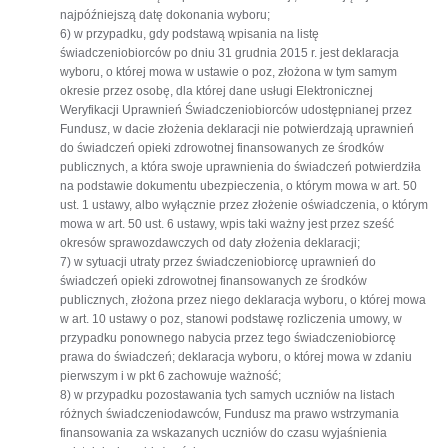
najpóźniejszą datę dokonania wyboru;
6) w przypadku, gdy podstawą wpisania na listę
świadczeniobiorców po dniu 31 grudnia 2015 r. jest deklaracja
wyboru, o której mowa w ustawie o poz, złożona w tym samym
okresie przez osobę, dla której dane usługi Elektronicznej
Weryfikacji Uprawnień Świadczeniobiorców udostępnianej przez
Fundusz, w dacie złożenia deklaracji nie potwierdzają uprawnień
do świadczeń opieki zdrowotnej finansowanych ze środków
publicznych, a która swoje uprawnienia do świadczeń potwierdziła
na podstawie dokumentu ubezpieczenia, o którym mowa w art. 50
ust. 1 ustawy, albo wyłącznie przez złożenie oświadczenia, o którym
mowa w art. 50 ust. 6 ustawy, wpis taki ważny jest przez sześć
okresów sprawozdawczych od daty złożenia deklaracji;
7) w sytuacji utraty przez świadczeniobiorcę uprawnień do
świadczeń opieki zdrowotnej finansowanych ze środków
publicznych, złożona przez niego deklaracja wyboru, o której mowa
w art. 10 ustawy o poz, stanowi podstawę rozliczenia umowy, w
przypadku ponownego nabycia przez tego świadczeniobiorcę
prawa do świadczeń; deklaracja wyboru, o której mowa w zdaniu
pierwszym i w pkt 6 zachowuje ważność;
8) w przypadku pozostawania tych samych uczniów na listach
różnych świadczeniodawców, Fundusz ma prawo wstrzymania
finansowania za wskazanych uczniów do czasu wyjaśnienia