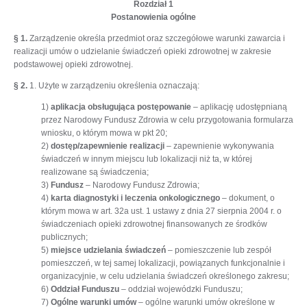
Rozdział 1
Postanowienia ogólne
§ 1.
Zarządzenie określa przedmiot oraz szczegółowe warunki zawarcia i
realizacji umów o udzielanie świadczeń opieki zdrowotnej w zakresie
podstawowej opieki zdrowotnej.
§ 2.
1. Użyte w zarządzeniu określenia oznaczają:
1)
aplikacja obsługująca postępowanie
– aplikację udostępnianą
przez Narodowy Fundusz Zdrowia w celu przygotowania formularza
wniosku, o którym mowa w pkt 20;
2)
dostęp/zapewnienie realizacji
– zapewnienie wykonywania
świadczeń w innym miejscu lub lokalizacji niż ta, w której
realizowane są świadczenia;
3)
Fundusz
– Narodowy Fundusz Zdrowia;
4)
karta diagnostyki i leczenia onkologicznego
– dokument, o
którym mowa w art. 32a ust. 1 ustawy z dnia 27 sierpnia 2004 r. o
świadczeniach opieki zdrowotnej finansowanych ze środków
publicznych;
5)
miejsce udzielania świadczeń
– pomieszczenie lub zespół
pomieszczeń, w tej samej lokalizacji, powiązanych funkcjonalnie i
organizacyjnie, w celu udzielania świadczeń określonego zakresu;
6)
Oddział Funduszu
– oddział wojewódzki Funduszu;
7)
Ogólne warunki umów
– ogólne warunki umów określone w