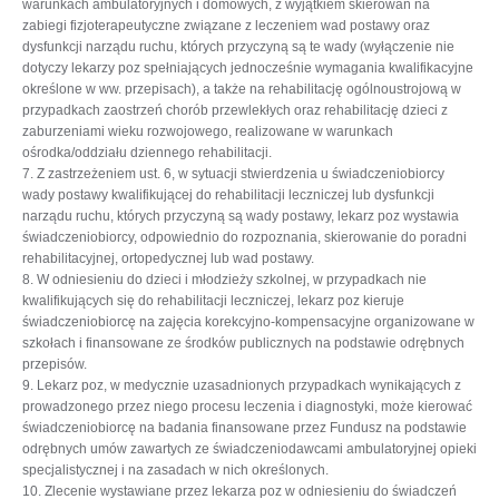
warunkach ambulatoryjnych i domowych, z wyjątkiem skierowań na
zabiegi fizjoterapeutyczne związane z leczeniem wad postawy oraz
dysfunkcji narządu ruchu, których przyczyną są te wady (wyłączenie nie
dotyczy lekarzy poz spełniających jednocześnie wymagania kwalifikacyjne
określone w ww. przepisach), a także na rehabilitację ogólnoustrojową w
przypadkach zaostrzeń chorób przewlekłych oraz rehabilitację dzieci z
zaburzeniami wieku rozwojowego, realizowane w warunkach
ośrodka/oddziału dziennego rehabilitacji.
7. Z zastrzeżeniem ust. 6, w sytuacji stwierdzenia u świadczeniobiorcy
wady postawy kwalifikującej do rehabilitacji leczniczej lub dysfunkcji
narządu ruchu, których przyczyną są wady postawy, lekarz poz wystawia
świadczeniobiorcy, odpowiednio do rozpoznania, skierowanie do poradni
rehabilitacyjnej, ortopedycznej lub wad postawy.
8. W odniesieniu do dzieci i młodzieży szkolnej, w przypadkach nie
kwalifikujących się do rehabilitacji leczniczej, lekarz poz kieruje
świadczeniobiorcę na zajęcia korekcyjno-kompensacyjne organizowane w
szkołach i finansowane ze środków publicznych na podstawie odrębnych
przepisów.
9. Lekarz poz, w medycznie uzasadnionych przypadkach wynikających z
prowadzonego przez niego procesu leczenia i diagnostyki, może kierować
świadczeniobiorcę na badania finansowane przez Fundusz na podstawie
odrębnych umów zawartych ze świadczeniodawcami ambulatoryjnej opieki
specjalistycznej i na zasadach w nich określonych.
10. Zlecenie wystawiane przez lekarza poz w odniesieniu do świadczeń