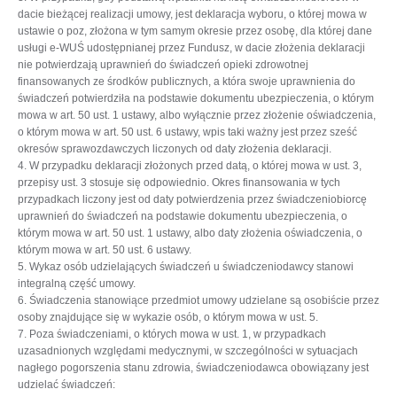
dacie bieżącej realizacji umowy, jest deklaracja wyboru, o której mowa w
ustawie o poz, złożona w tym samym okresie przez osobę, dla której dane
usługi e-WUŚ udostępnianej przez Fundusz, w dacie złożenia deklaracji
nie potwierdzają uprawnień do świadczeń opieki zdrowotnej
finansowanych ze środków publicznych, a która swoje uprawnienia do
świadczeń potwierdziła na podstawie dokumentu ubezpieczenia, o którym
mowa w art. 50 ust. 1 ustawy, albo wyłącznie przez złożenie oświadczenia,
o którym mowa w art. 50 ust. 6 ustawy, wpis taki ważny jest przez sześć
okresów sprawozdawczych liczonych od daty złożenia deklaracji.
4. W przypadku deklaracji złożonych przed datą, o której mowa w ust. 3,
przepisy ust. 3 stosuje się odpowiednio. Okres finansowania w tych
przypadkach liczony jest od daty potwierdzenia przez świadczeniobiorcę
uprawnień do świadczeń na podstawie dokumentu ubezpieczenia, o
którym mowa w art. 50 ust. 1 ustawy, albo daty złożenia oświadczenia, o
którym mowa w art. 50 ust. 6 ustawy.
5. Wykaz osób udzielających świadczeń u świadczeniodawcy stanowi
integralną część umowy.
6. Świadczenia stanowiące przedmiot umowy udzielane są osobiście przez
osoby znajdujące się w wykazie osób, o którym mowa w ust. 5.
7. Poza świadczeniami, o których mowa w ust. 1, w przypadkach
uzasadnionych względami medycznymi, w szczególności w sytuacjach
nagłego pogorszenia stanu zdrowia, świadczeniodawca obowiązany jest
udzielać świadczeń: