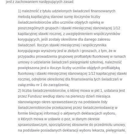
jest z zachowaniem następujących zasad:
1) należność z tytułu udzielonych świadczeń finansowanych
metodą kapitacyjną stanowi sumę iloczynów liczby
świadczeniobiorców albo uczniów objętych opieką w
poszczególnych grupach i stawki miesięcznej stanowiącej 1/12
kapitacyjnej stawki rocznej, z uwzględnieniem współczynników
korygujących, jeśli zostały określone dla danego zakresu
świadczeń. Iloczyn stawki miesięcznej i współczynnika
korygującego wyrażony jest w złotych i groszach, z tym, że w
przypadku prowadzenia grupowej profilaktyki fluorkowej w ramach
umowy o udzielanie świadczeń pielęgniarki szkolnej, należność
powiększona jest o iloczyn liczby uczniów objętych profilaktyką
fluorkową i stawki miesięcznej stanowiącej 1/12 kapitacyjnej stawki
rocznej, odrębnie określonej dla finansowania tych świadczeń w
załączniku nr 1 do zarządzenia;
2) liczba świadczeniobiorców, o której mowa w pkt 1, ustalana jest
przez Fundusz według stanu na pierwszy dzień miesiąca
stanowiącego okres sprawozdawczy na podstawie listy
świadczeniobiorców przekazanej przez świadczeniodawcę w
formie bieżącej informacji o aktywnych deklaracjach wyboru,
o których mowa w ustawie o poz, w danym okresie
sprawozdawczym, sporządzonej stosownie do przedmiotu umowy,
na podstawie posiadanych deklaracji wyboru lekarza, pielęgniarki,