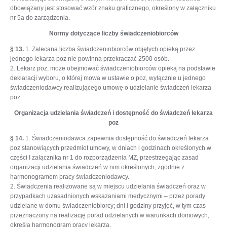
obowiązany jest stosować wzór znaku graficznego, określony w załączniku
nr 5a do zarządzenia.
Normy dotyczące liczby świadczeniobiorców
§ 13.
1. Zalecana liczba świadczeniobiorców objętych opieką przez
jednego lekarza poz nie powinna przekraczać 2500 osób.
2. Lekarz poz, może obejmować świadczeniobiorców opieką na podstawie
deklaracji wyboru, o której mowa w ustawie o poz, wyłącznie u jednego
świadczeniodawcy realizującego umowę o udzielanie świadczeń lekarza
poz.
Organizacja udzielania świadczeń i dostępność do świadczeń lekarza
poz
§ 14.
1. Świadczeniodawca zapewnia dostępność do świadczeń lekarza
poz stanowiących przedmiot umowy, w dniach i godzinach określonych w
części I załącznika nr 1 do rozporządzenia MZ, przestrzegając zasad
organizacji udzielania świadczeń w nim określonych, zgodnie z
harmonogramem pracy świadczeniodawcy.
2. Świadczenia realizowane są w miejscu udzielania świadczeń oraz w
przypadkach uzasadnionych wskazaniami medycznymi – przez porady
udzielane w domu świadczeniobiorcy; dni i godziny przyjęć, w tym czas
przeznaczony na realizację porad udzielanych w warunkach domowych,
określa harmonogram pracy lekarza.