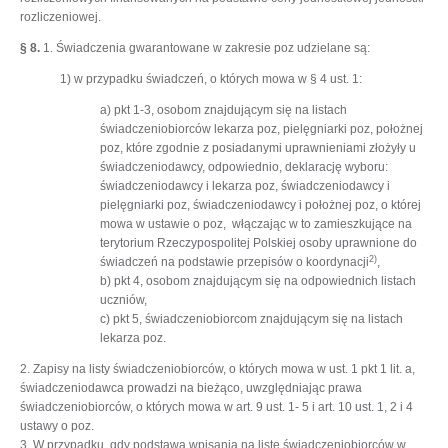
rozliczeniowej.
§ 8.
1. Świadczenia gwarantowane w zakresie poz udzielane są:
1) w przypadku świadczeń, o których mowa w § 4 ust. 1:
a) pkt 1-3, osobom znajdującym się na listach
świadczeniobiorców lekarza poz, pielęgniarki poz, położnej
poz, które zgodnie z posiadanymi uprawnieniami złożyły u
świadczeniodawcy, odpowiednio, deklarację wyboru:
świadczeniodawcy i lekarza poz, świadczeniodawcy i
pielęgniarki poz, świadczeniodawcy i położnej poz, o której
mowa w ustawie o poz, włączając w to zamieszkujące na
terytorium Rzeczypospolitej Polskiej osoby uprawnione do
2)
świadczeń na podstawie przepisów o koordynacji
,
b) pkt 4, osobom znajdującym się na odpowiednich listach
uczniów,
c) pkt 5, świadczeniobiorcom znajdującym się na listach
lekarza poz.
2. Zapisy na listy świadczeniobiorców, o których mowa w ust. 1 pkt 1 lit. a,
świadczeniodawca prowadzi na bieżąco, uwzględniając prawa
świadczeniobiorców, o których mowa w art. 9 ust. 1- 5 i art. 10 ust. 1, 2 i 4
ustawy o poz.
3. W przypadku, gdy podstawą wpisania na listę świadczeniobiorców w