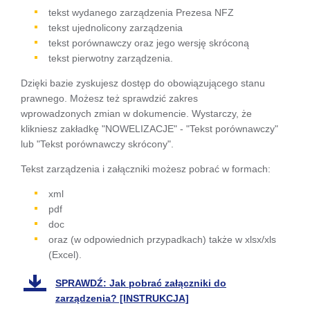
się w
tekst wydanego zarządzenia Prezesa NFZ
tekst ujednolicony zarządzenia
nowej
tekst porównawczy oraz jego wersję skróconą
karcie
tekst pierwotny zarządzenia.
Dzięki bazie zyskujesz dostęp do obowiązującego stanu
prawnego. Możesz też sprawdzić zakres
wprowadzonych zmian w dokumencie. Wystarczy, że
klikniesz zakładkę "NOWELIZACJE" - "Tekst porównawczy"
lub "Tekst porównawczy skrócony".
Tekst zarządzenia i załączniki możesz pobrać w formach:
xml
pdf
doc
oraz (w odpowiednich przypadkach) także w xlsx/xls
(Excel).
SPRAWDŹ: Jak pobrać załączniki do
zarządzenia? [INSTRUKCJA]