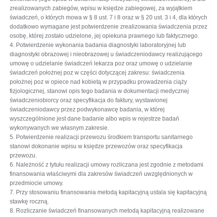
zrealizowanych zabiegów, wpisu w księdze zabiegowej, za wyjątkiem
świadczeń, o których mowa w § 8 ust. 7 i 8 oraz w § 20 ust. 3 i 4, dla których
dodatkowo wymagane jest potwierdzenie zrealizowania świadczenia przez
osobę, której zostało udzielone, jej opiekuna prawnego lub faktycznego.
4. Potwierdzenie wykonania badania diagnostyki laboratoryjnej lub
diagnostyki obrazowej i nieobrazowej u świadczeniodawcy realizującego
umowę o udzielanie świadczeń lekarza poz oraz umowę o udzielanie
świadczeń położnej poz w części dotyczącej zakresu: świadczenia
położnej poz w opiece nad kobietą w przypadku prowadzenia ciąży
fizjologicznej, stanowi opis tego badania w dokumentacji medycznej
świadczeniobiorcy oraz specyfikacja do faktury, wystawionej
świadczeniodawcy przez podwykonawcę badania, w której
wyszczególnione jest dane badanie albo wpis w rejestrze badań
wykonywanych we własnym zakresie.
5. Potwierdzenie realizacji przewozu środkiem transportu sanitarnego
stanowi dokonanie wpisu w księdze przewozów oraz specyfikacja
przewozu.
6. Należność z tytułu realizacji umowy rozliczana jest zgodnie z metodami
finansowania właściwymi dla zakresów świadczeń uwzględnionych w
przedmiocie umowy.
7. Przy stosowaniu finansowania metodą kapitacyjną ustala się kapitacyjną
stawkę roczną.
8. Rozliczanie świadczeń finansowanych metodą kapitacyjną realizowane