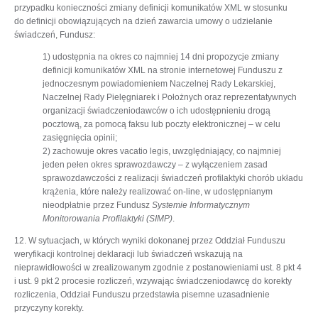
przypadku konieczności zmiany definicji komunikatów XML w stosunku
do definicji obowiązujących na dzień zawarcia umowy o udzielanie
świadczeń, Fundusz:
1) udostępnia na okres co najmniej 14 dni propozycje zmiany
definicji komunikatów XML na stronie internetowej Funduszu z
jednoczesnym powiadomieniem Naczelnej Rady Lekarskiej,
Naczelnej Rady Pielęgniarek i Położnych oraz reprezentatywnych
organizacji świadczeniodawców o ich udostępnieniu drogą
pocztową, za pomocą faksu lub poczty elektronicznej – w celu
zasięgnięcia opinii;
2) zachowuje okres vacatio legis, uwzględniający, co najmniej
jeden pełen okres sprawozdawczy – z wyłączeniem zasad
sprawozdawczości z realizacji świadczeń profilaktyki chorób układu
krążenia, które należy realizować on-line, w udostępnianym
nieodpłatnie przez Fundusz
Systemie Informatycznym
Monitorowania Profilaktyki (SIMP)
.
12. W sytuacjach, w których wyniki dokonanej przez Oddział Funduszu
weryfikacji kontrolnej deklaracji lub świadczeń wskazują na
nieprawidłowości w zrealizowanym zgodnie z postanowieniami ust. 8 pkt 4
i ust. 9 pkt 2 procesie rozliczeń, wzywając świadczeniodawcę do korekty
rozliczenia, Oddział Funduszu przedstawia pisemne uzasadnienie
przyczyny korekty.