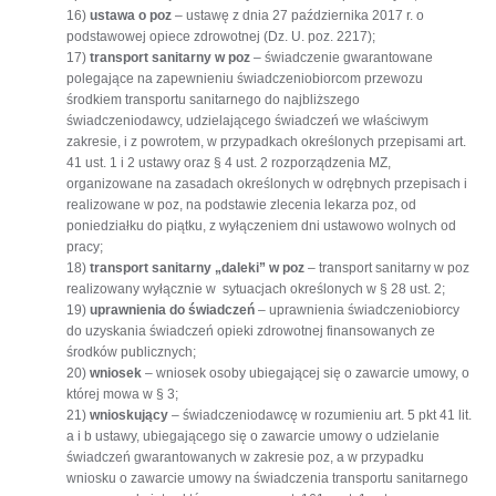
16)
ustawa o poz
– ustawę z dnia 27 października 2017 r. o
podstawowej opiece zdrowotnej (Dz. U. poz. 2217);
17)
transport sanitarny w poz
– świadczenie gwarantowane
polegające na zapewnieniu świadczeniobiorcom przewozu
środkiem transportu sanitarnego do najbliższego
świadczeniodawcy, udzielającego świadczeń we właściwym
zakresie, i z powrotem, w przypadkach określonych przepisami art.
41 ust. 1 i 2 ustawy oraz § 4 ust. 2 rozporządzenia MZ,
organizowane na zasadach określonych w odrębnych przepisach i
realizowane w poz, na podstawie zlecenia lekarza poz, od
poniedziałku do piątku, z wyłączeniem dni ustawowo wolnych od
pracy;
18)
transport sanitarny „daleki” w poz
– transport sanitarny w poz
realizowany wyłącznie w sytuacjach określonych w § 28 ust. 2;
19)
uprawnienia do świadczeń
– uprawnienia świadczeniobiorcy
do uzyskania świadczeń opieki zdrowotnej finansowanych ze
środków publicznych;
20)
wniosek
– wniosek osoby ubiegającej się o zawarcie umowy, o
której mowa w § 3;
21)
wnioskujący
– świadczeniodawcę w rozumieniu art. 5 pkt 41 lit.
a i b ustawy, ubiegającego się o zawarcie umowy o udzielanie
świadczeń gwarantowanych w zakresie poz, a w przypadku
wniosku o zawarcie umowy na świadczenia transportu sanitarnego