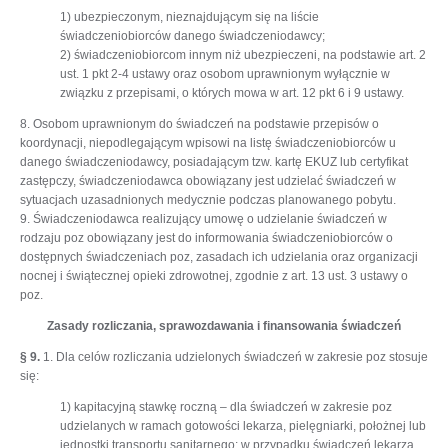
1) ubezpieczonym, nieznajdującym się na liście
świadczeniobiorców danego świadczeniodawcy;
2) świadczeniobiorcom innym niż ubezpieczeni, na podstawie art. 2
ust. 1 pkt 2-4 ustawy oraz osobom uprawnionym wyłącznie w
związku z przepisami, o których mowa w art. 12 pkt 6 i 9 ustawy.
8. Osobom uprawnionym do świadczeń na podstawie przepisów o
koordynacji, niepodlegającym wpisowi na listę świadczeniobiorców u
danego świadczeniodawcy, posiadającym tzw. kartę EKUZ lub certyfikat
zastępczy, świadczeniodawca obowiązany jest udzielać świadczeń w
sytuacjach uzasadnionych medycznie podczas planowanego pobytu.
9. Świadczeniodawca realizujący umowę o udzielanie świadczeń w
rodzaju poz obowiązany jest do informowania świadczeniobiorców o
dostępnych świadczeniach poz, zasadach ich udzielania oraz organizacji
nocnej i świątecznej opieki zdrowotnej, zgodnie z art. 13 ust. 3 ustawy o
poz.
Zasady rozliczania, sprawozdawania i finansowania świadczeń
§ 9.
1. Dla celów rozliczania udzielonych świadczeń w zakresie poz stosuje
się:
1) kapitacyjną stawkę roczną – dla świadczeń w zakresie poz
udzielanych w ramach gotowości lekarza, pielęgniarki, położnej lub
jednostki transportu sanitarnego; w przypadku świadczeń lekarza