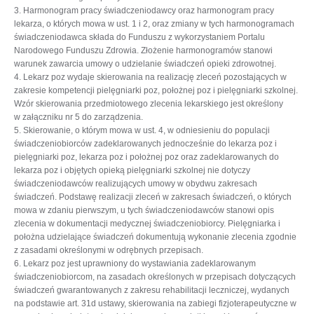
3. Harmonogram pracy świadczeniodawcy oraz harmonogram pracy
lekarza, o których mowa w ust. 1 i 2, oraz zmiany w tych harmonogramach
świadczeniodawca składa do Funduszu z wykorzystaniem Portalu
Narodowego Funduszu Zdrowia. Złożenie harmonogramów stanowi
warunek zawarcia umowy o udzielanie świadczeń opieki zdrowotnej.
4. Lekarz poz wydaje skierowania na realizację zleceń pozostających w
zakresie kompetencji pielęgniarki poz, położnej poz i pielęgniarki szkolnej.
Wzór skierowania przedmiotowego zlecenia lekarskiego jest określony
w załączniku nr 5 do zarządzenia.
5. Skierowanie, o którym mowa w ust. 4, w odniesieniu do populacji
świadczeniobiorców zadeklarowanych jednocześnie do lekarza poz i
pielęgniarki poz, lekarza poz i położnej poz oraz zadeklarowanych do
lekarza poz i objętych opieką pielęgniarki szkolnej nie dotyczy
świadczeniodawców realizujących umowy w obydwu zakresach
świadczeń. Podstawę realizacji zleceń w zakresach świadczeń, o których
mowa w zdaniu pierwszym, u tych świadczeniodawców stanowi opis
zlecenia w dokumentacji medycznej świadczeniobiorcy. Pielęgniarka i
położna udzielające świadczeń dokumentują wykonanie zlecenia zgodnie
z zasadami określonymi w odrębnych przepisach.
6. Lekarz poz jest uprawniony do wystawiania zadeklarowanym
świadczeniobiorcom, na zasadach określonych w przepisach dotyczących
świadczeń gwarantowanych z zakresu rehabilitacji leczniczej, wydanych
na podstawie art. 31d ustawy, skierowania na zabiegi fizjoterapeutyczne w