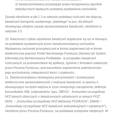
3) świadczeniodawcy przysługuje prawo korygowania raportów
statystycznych będących podstawą wystawienia rachunków.
Zasady określone w pkt 1-3 w zakresie podstawy rozliczeń nie dotyczą
świadczeń transportu sanitarnego „dalekiego” w poz, dla których
obowiązują odrębne zasady sprawozdawania świadczeń, określone w
oddziale 3.5.
10. Należności z tytułu udzielania świadczeń wypłacane są raz w miesiącu
na podstawie wystawionych przez świadczeniodawcę rachunków.
Wystawiony rachunek przesyłany jest w formie papierowej lub w formie
elektronicznej poprzez Portal Narodowego Funduszu Zdrowia lub System
Informatyczny Monitorowania Profilaktyki - w przypadku świadczeń
rozliczanych za pośrednictwem tej aplikacji, zgodnie z formatem ustalonym
przez Prezesa Funduszu, pod warunkiem zapewnienia autentyczności
jego pochodzenia, integralności treści i czytelności.
11. Świadczeniodawca obowiązany jest prowadzić i przekazywać
elektronicznie sprawozdawczość z realizacji świadczeń, w oparciu o
obowiązujące na dzień wejścia w życie niniejszego zarządzenia, definicje
komunikatów XML (odpowiednio: typu: ZBPOZ –
Komunikat szczegółowy
NFZ danych zbiorczych o świadczeniach udzielonych w ramach POZ”,
DEKL – „Komunikat szczegółowy NFZ deklaracji POZ/KAOS”, SWIAD –
„Komunikaty szczegółowe NFZ świadczeń ambulatoryjnych i szpitalnych”
),
określone przez Prezesa Funduszu, na podstawie przepisów odrębnych. W