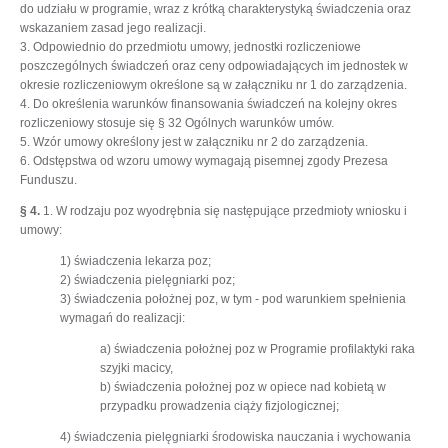
do udziału w programie, wraz z krótką charakterystyką świadczenia oraz
wskazaniem zasad jego realizacji.
3. Odpowiednio do przedmiotu umowy, jednostki rozliczeniowe
poszczególnych świadczeń oraz ceny odpowiadających im jednostek w
okresie rozliczeniowym określone są w załączniku nr 1 do zarządzenia.
4. Do określenia warunków finansowania świadczeń na kolejny okres
rozliczeniowy stosuje się § 32 Ogólnych warunków umów.
5. Wzór umowy określony jest w załączniku nr 2 do zarządzenia.
6. Odstępstwa od wzoru umowy wymagają pisemnej zgody Prezesa
Funduszu.
§ 4.
1. W rodzaju poz wyodrębnia się następujące przedmioty wniosku i
umowy:
1) świadczenia lekarza poz;
2) świadczenia pielęgniarki poz;
3) świadczenia położnej poz, w tym - pod warunkiem spełnienia
wymagań do realizacji:
a) świadczenia położnej poz w Programie profilaktyki raka
szyjki macicy,
b) świadczenia położnej poz w opiece nad kobietą w
przypadku prowadzenia ciąży fizjologicznej;
4) świadczenia pielęgniarki środowiska nauczania i wychowania