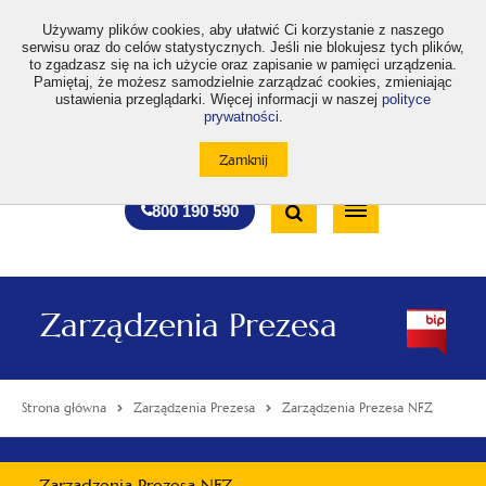
>
Używamy plików cookies, aby ułatwić Ci korzystanie z naszego
serwisu oraz do celów statystycznych. Jeśli nie blokujesz tych plików,
to zgadzasz się na ich użycie oraz zapisanie w pamięci urządzenia.
Pamiętaj, że możesz samodzielnie zarządzać cookies, zmieniając
ustawienia przeglądarki. Więcej informacji w naszej
polityce
prywatności
.
otwiera
otwiera
otwiera
otwiera
otwiera
otwiera
A
A+
A++
A
A
się
się
się
się
się
się
w
w
w
w
w
w
Standardowa
Średnia
Duża
nowej
nowej
nowej
nowej
nowej
nowej
Wyszukiwarka
karcie
karcie
karcie
karcie
karcie
karcie
wielkość
wielkość
wielkość
Bezpłatna
Otwórz
800 190 590
czcionki
czcionki
czcionki
infolinia
/
Zamknij
wyszukiwarkę
Zarządzenia Prezesa
Strona główna
Zarządzenia Prezesa
Zarządzenia Prezesa NFZ
Menu
Zarządzenia Prezesa NFZ