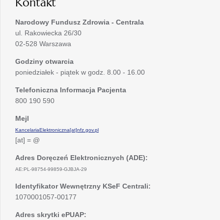
Kontakt
Narodowy Fundusz Zdrowia - Centrala
ul. Rakowiecka 26/30
02-528 Warszawa
Godziny otwarcia
poniedziałek - piątek w godz. 8.00 - 16.00
Telefoniczna Informacja Pacjenta
800 190 590
Mejl
KancelariaElektroniczna[at]nfz.gov.pl
[at] = @
Adres Doręczeń Elektronicznych (ADE):
AE:PL-98754-99859-GJBJA-29
Identyfikator Wewnętrzny KSeF Centrali:
1070001057-00177
Adres skrytki ePUAP: