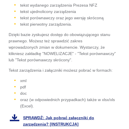
się w
tekst wydanego zarządzenia Prezesa NFZ
tekst ujednolicony zarządzenia
nowej
tekst porównawczy oraz jego wersję skróconą
karcie
tekst pierwotny zarządzenia.
Dzięki bazie zyskujesz dostęp do obowiązującego stanu
prawnego. Możesz też sprawdzić zakres
wprowadzonych zmian w dokumencie. Wystarczy, że
klikniesz zakładkę "NOWELIZACJE" - "Tekst porównawczy"
lub "Tekst porównawczy skrócony".
Tekst zarządzenia i załączniki możesz pobrać w formach:
xml
pdf
doc
oraz (w odpowiednich przypadkach) także w xlsx/xls
(Excel).
SPRAWDŹ: Jak pobrać załączniki do
zarządzenia? [INSTRUKCJA]