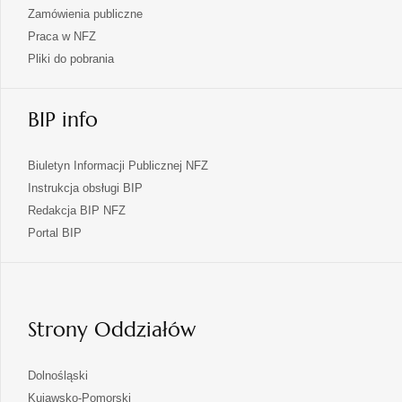
Zamówienia publiczne
Praca w NFZ
Pliki do pobrania
BIP info
Biuletyn Informacji Publicznej NFZ
Instrukcja obsługi BIP
Redakcja BIP NFZ
otwiera
Portal BIP
się
w
nowej
karcie
Strony Oddziałów
otwiera
Dolnośląski
się
otwiera
Kujawsko-Pomorski