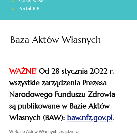
Szukaj w BIP
otwiera
Portal BIP
się
w
nowej
karcie
Baza Aktów Własnych
WAŻNE!
Od 28 stycznia 2022 r.
wszystkie zarządzenia Prezesa
Narodowego Funduszu Zdrowia
są publikowane w Bazie Aktów
Własnych (BAW):
baw.nfz.gov.pl
.
otwiera
W Bazie Aktów Własnych znajdziesz: