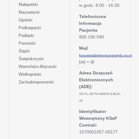
w
się
otwiera
Małopolski
karcie
w godz. 8.00 - 16.00
nowej
w
się
otwiera
Mazowiecki
karcie
nowej
w
Telefoniczna
się
otwiera
Opolski
karcie
nowej
Informacja
w
się
otwiera
Podkarpacki
karcie
nowej
Pacjenta
w
się
otwiera
Podlaski
karcie
800 190 590
nowej
w
się
otwiera
Pomorski
karcie
nowej
w
Mejl
się
otwiera
Śląski
karcie
nowej
w
KancelariaElektroniczna[at]nfz.gov.pl
się
otwiera
Świętokrzyski
karcie
nowej
[at] = @
w
się
otwiera
Warmińsko-Mazurski
karcie
nowej
w
się
Adres Doręczeń
otwiera
Wielkopolski
karcie
nowej
w
Elektronicznych
się
otwiera
Zachodniopomorski
karcie
nowej
w
(ADE):
się
karcie
nowej
w
AE:PL-98754-99859-GJBJA-
karcie
nowej
29
karcie
Identyfikator
Wewnętrzny KSeF
Centrali:
1070001057-00177