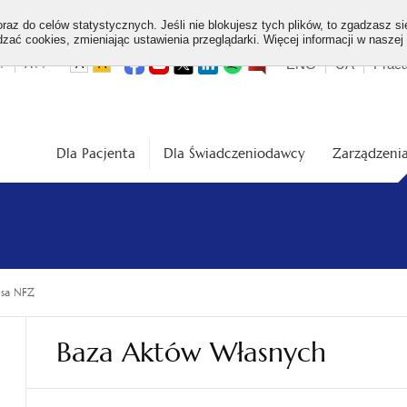
az do celów statystycznych. Jeśli nie blokujesz tych plików, to zgadzasz si
ać cookies, zmieniając ustawienia przeglądarki. Więcej informacji w naszej
Top
otwiera
otwiera
otwiera
otwiera
otwiera
otwiera
+
A++
ENG
UA
Prac
A
A
się
się
się
się
się
się
w
w
w
w
w
w
dardowa
Średnia
Duża
menu
nowej
nowej
nowej
nowej
nowej
nowej
karcie
karcie
karcie
karcie
karcie
karcie
ość
wielkość
wielkość
ki
czcionki
czcionki
Dla Pacjenta
Dla Świadczeniodawcy
Zarządzenia
esa NFZ
Baza Aktów Własnych