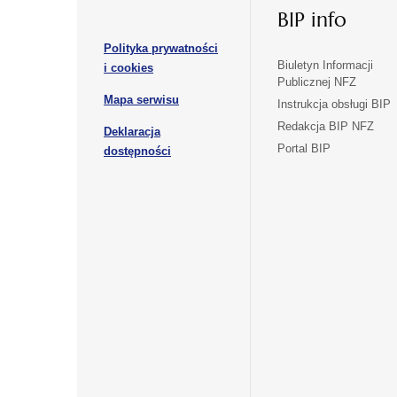
nowej
nowej
BIP info
się
karcie
karcie
w
Polityka prywatności
nowej
otwiera
Biuletyn Informacji
i cookies
karcie
Publicznej NFZ
się
otwiera
Mapa serwisu
w
Instrukcja obsługi BIP
się
nowej
Redakcja BIP NFZ
Deklaracja
w
karcie
otwiera
Portal BIP
otwiera
nowej
dostępności
się
karcie
się
w
w
nowej
nowej
karcie
karcie