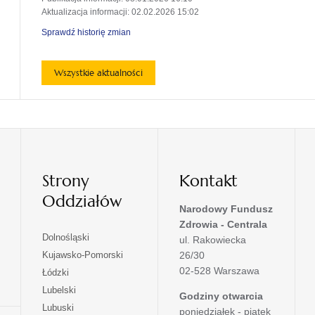
karcie
Aktualizacja informacji
: 02.02.2026 15:02
Sprawdź historię zmian
Wszystkie aktualności
Strony
Kontakt
Oddziałów
Narodowy Fundusz
Zdrowia - Centrala
otwiera
Dolnośląski
ul. Rakowiecka
się
otwiera
Kujawsko-Pomorski
26/30
w
się
02-528 Warszawa
otwiera
Łódzki
nowej
w
się
otwiera
Lubelski
karcie
nowej
Godziny otwarcia
w
się
otwiera
Lubuski
karcie
poniedziałek - piątek
nowej