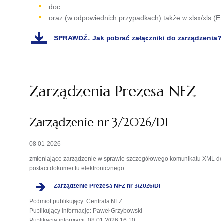
doc
oraz (w odpowiednich przypadkach) także w xlsx/xls (Ex
SPRAWDŹ: Jak pobrać załączniki do zarządzenia
otwiera
się w
nowej
karcie
Zarządzenia Prezesa NFZ
Zarządzenie nr 3/2026/DI
08-01-2026
zmieniające zarządzenie w sprawie szczegółowego komunikatu XML d
postaci dokumentu elektronicznego.
otwiera
Zarządzenie Prezesa NFZ nr 3/2026/DI
się
Podmiot publikujący
: Centrala NFZ
w
Publikujący informację
: Paweł Grzybowski
nowej
Publikacja informacji
: 08.01.2026 16:10