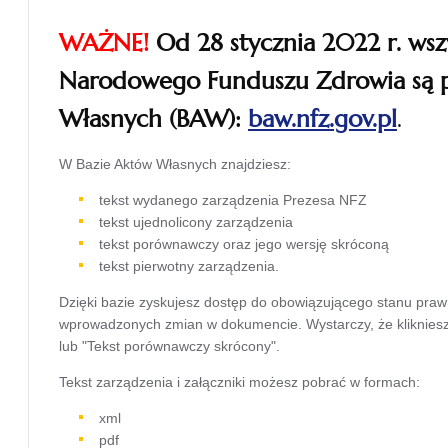
WAŻNE!
Od 28 stycznia 2022 r. wsz
Narodowego Funduszu Zdrowia są 
Własnych (BAW):
baw.nfz.gov.pl
.
otwiera
W Bazie Aktów Własnych znajdziesz:
się w
tekst wydanego zarządzenia Prezesa NFZ
tekst ujednolicony zarządzenia
nowej
tekst porównawczy oraz jego wersję skróconą
karcie
tekst pierwotny zarządzenia.
Dzięki bazie zyskujesz dostęp do obowiązującego stanu pra
wprowadzonych zmian w dokumencie. Wystarczy, że kliknie
lub "Tekst porównawczy skrócony".
Tekst zarządzenia i załączniki możesz pobrać w formach:
xml
pdf