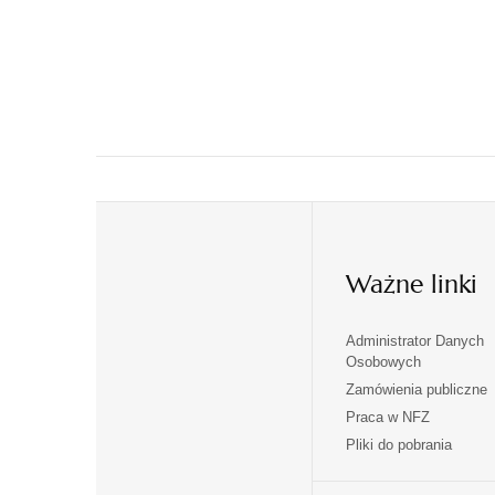
Ważne linki
Administrator Danych
otwiera
otwiera
Osobowych
się
się
Zamówienia publiczne
w
w
Praca w NFZ
otwiera
otwiera
nowej
nowej
Pliki do pobrania
się
się
karcie
karcie
w
w
otwiera