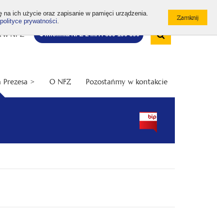
ę na ich użycie oraz zapisanie w pamięci urządzenia.
polityce prywatności
.
Wyszukiw
Bezpłatna
Otwórz
a w NFZ
Infolinia NFZ 24h/7: 800 190 590
infolinia
/
Zamknij
wyszukiwarkę
 Prezesa >
O NFZ
Pozostańmy w kontakcie