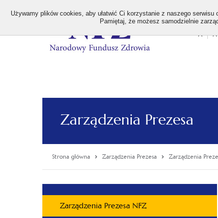
>
Używamy plików cookies, aby ułatwić Ci korzystanie z naszego serwisu or
Pamiętaj, że możesz samodzielnie zarządz
A
A
Stan
wielk
czcion
Zarządzenia Prezesa
Strona główna
Zarządzenia Prezesa
Zarządzenia Prez
Menu
Zarządzenia Prezesa NFZ