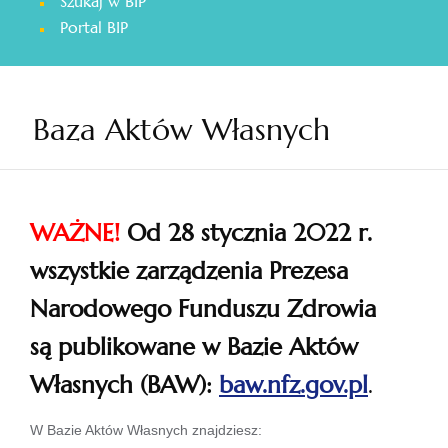
Szukaj w BIP
otwiera
Portal BIP
się
w
nowej
karcie
Baza Aktów Własnych
WAŻNE!
Od 28 stycznia 2022 r.
wszystkie zarządzenia Prezesa
Narodowego Funduszu Zdrowia
są publikowane w Bazie Aktów
Własnych (BAW):
baw.nfz.gov.pl
.
otwiera
W Bazie Aktów Własnych znajdziesz: