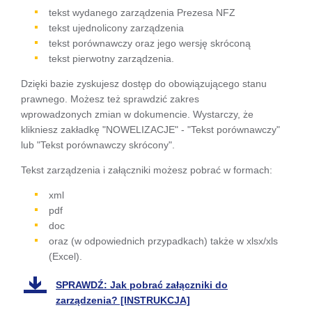
się w
tekst wydanego zarządzenia Prezesa NFZ
tekst ujednolicony zarządzenia
nowej
tekst porównawczy oraz jego wersję skróconą
karcie
tekst pierwotny zarządzenia.
Dzięki bazie zyskujesz dostęp do obowiązującego stanu
prawnego. Możesz też sprawdzić zakres
wprowadzonych zmian w dokumencie. Wystarczy, że
klikniesz zakładkę "NOWELIZACJE" - "Tekst porównawczy"
lub "Tekst porównawczy skrócony".
Tekst zarządzenia i załączniki możesz pobrać w formach:
xml
pdf
doc
oraz (w odpowiednich przypadkach) także w xlsx/xls
(Excel).
SPRAWDŹ: Jak pobrać załączniki do
zarządzenia? [INSTRUKCJA]