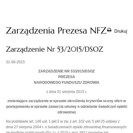
otwiera
się w
nowej
karcie
Zarządzenia Prezesa NFZ
Drukuj
Zarządzenie Nr 53/2015/DSOZ
31-08-2015
ZARZĄDZENIE NR 53/2015/DSOZ
PREZESA
NARODOWEGO FUNDUSZU ZDROWIA
z dnia 31 sierpnia 2015 r.
zmieniające zarządzenie w sprawie określenia kryteriów oceny ofert w
postępowaniu w sprawie zawarcia umowy o udzielanie świadczeń opieki
zdrowotnej
Na podstawie art. 146 ust. 1 pkt 2 w zw. z art. 102 ust. 5 pkt 25 ustawy z
dnia 27 sierpnia 2004 r. o świadczeniach opieki zdrowotnej finansowanych
ze środków publicznych (Dz. U. z 2015 r. poz. 581) zarządza się,