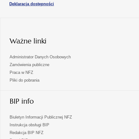
otwiera
Deklaracja dostępności
w
karcie
się
nowej
karcie
w
nowej
karcie
Ważne linki
Administrator Danych Osobowych
Zamówienia publiczne
Praca w NFZ
Pliki do pobrania
BIP info
Biuletyn Informacji Publicznej NFZ
Instrukcja obsługi BIP
Redakcja BIP NFZ