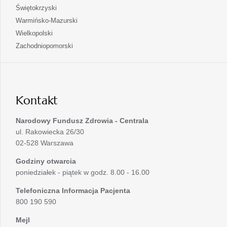
w
się
otwiera
Świętokrzyski
karcie
nowej
w
się
otwiera
Warmińsko-Mazurski
karcie
nowej
w
się
otwiera
Wielkopolski
karcie
nowej
w
się
otwiera
Zachodniopomorski
karcie
nowej
w
się
karcie
nowej
w
karcie
nowej
karcie
Kontakt
Narodowy Fundusz Zdrowia - Centrala
ul. Rakowiecka 26/30
02-528 Warszawa
Godziny otwarcia
poniedziałek - piątek w godz. 8.00 - 16.00
Telefoniczna Informacja Pacjenta
800 190 590
Mejl