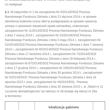
co następuje:
§ 1
. W załączniku nr 1 do zarządzenia Nr 3/2014/DSOZ Prezesa
Narodowego Funduszu Zdrowia z dnia 23 stycznia 2014 r. w sprawie
określenia kryteriów oceny ofert w postępowaniu w sprawie zawarcia
umowy o udzielanie świadczeń opieki zdrowotnej, zmienionym
zarządzeniem Nr 11/2014/DSOZ Prezesa Narodowego Funduszu Zdrowia
z dnia 7 marca 2014 r., zarządzeniem Nr 24/2014/DSOZ Prezesa
Narodowego Funduszu Zdrowia z dnia 5 maja 2014 r., zarządzeniem Nr
52/2014/DSOZ Prezesa Narodowego Funduszu Zdrowia z dnia 7 sierpnia
2014 r., zarządzeniem Nr 60/2014/DSOZ Prezesa Narodowego Funduszu
Zdrowia z dnia 17 września 2014 r., zarządzeniem Nr 73/2014/DSOZ
Prezesa Narodowego Funduszu Zdrowia z dnia 19 listopada 2014 r.,
zarządzeniem Nr 87/2014/DSOZ Prezesa Narodowego Funduszu Zdrowia
z dnia 17 grudnia 2014 r., zarządzeniem Nr 100/2014/DSOZ Prezesa
Narodowego Funduszu Zdrowia z dnia 30 grudnia 2014 r., zarządzeniem
Nr 5/2015/DSOZ Prezesa Narodowego Funduszu Zdrowia z dnia 16
stycznia 2015 r. oraz zarządzeniem Nr 49/2015/DGL Prezesa
Narodowego Funduszu Zdrowia z dnia 20 sierpnia 2015 r., w „Tabeli nr 11
Leczenie stomatologiczne” po wierszu nr 28 dodaje się wiersz nr 28a
w brzmieniu:
lokalizacja gabinetu