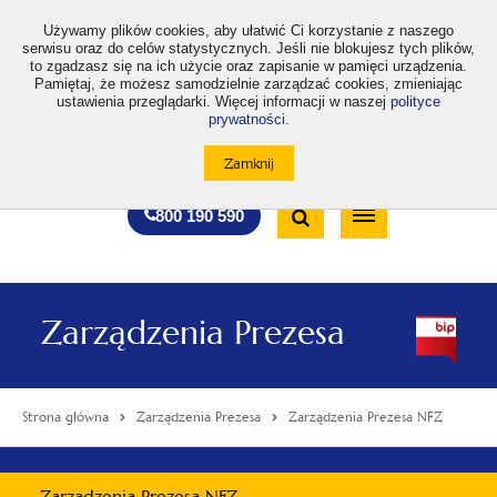
>
Używamy plików cookies, aby ułatwić Ci korzystanie z naszego
serwisu oraz do celów statystycznych. Jeśli nie blokujesz tych plików,
to zgadzasz się na ich użycie oraz zapisanie w pamięci urządzenia.
Pamiętaj, że możesz samodzielnie zarządzać cookies, zmieniając
ustawienia przeglądarki. Więcej informacji w naszej
polityce
prywatności
.
otwiera
otwiera
otwiera
otwiera
otwiera
otwiera
A
A+
A++
A
A
się
się
się
się
się
się
w
w
w
w
w
w
Standardowa
Średnia
Duża
nowej
nowej
nowej
nowej
nowej
nowej
Wyszukiwarka
karcie
karcie
karcie
karcie
karcie
karcie
wielkość
wielkość
wielkość
Bezpłatna
Otwórz
800 190 590
czcionki
czcionki
czcionki
infolinia
/
Zamknij
wyszukiwarkę
Zarządzenia Prezesa
Strona główna
Zarządzenia Prezesa
Zarządzenia Prezesa NFZ
Menu
Zarządzenia Prezesa NFZ