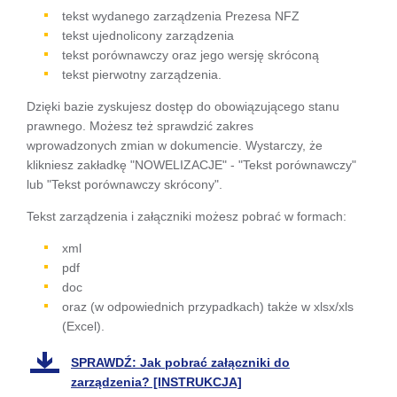
się w
tekst wydanego zarządzenia Prezesa NFZ
tekst ujednolicony zarządzenia
nowej
tekst porównawczy oraz jego wersję skróconą
karcie
tekst pierwotny zarządzenia.
Dzięki bazie zyskujesz dostęp do obowiązującego stanu
prawnego. Możesz też sprawdzić zakres
wprowadzonych zmian w dokumencie. Wystarczy, że
klikniesz zakładkę "NOWELIZACJE" - "Tekst porównawczy"
lub "Tekst porównawczy skrócony".
Tekst zarządzenia i załączniki możesz pobrać w formach:
xml
pdf
doc
oraz (w odpowiednich przypadkach) także w xlsx/xls
(Excel).
SPRAWDŹ: Jak pobrać załączniki do
zarządzenia? [INSTRUKCJA]