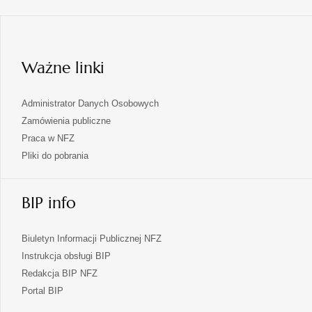
karcie
w
nowej
karcie
Ważne linki
Administrator Danych Osobowych
Zamówienia publiczne
Praca w NFZ
Pliki do pobrania
BIP info
Biuletyn Informacji Publicznej NFZ
Instrukcja obsługi BIP
Redakcja BIP NFZ
otwiera
Portal BIP
się