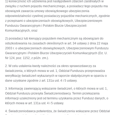
1) konieczność ich udzielenia jest następstwem zdarzeń zaistniałych w
związku z ruchem pojazdu mechanicznego, a posiadacz tego pojazdu ma
obowiązek zawarcia umowy obowiązkowego ubezpieczenia
odpowiedzialności cywilnej posiadaczy pojazdów mechanicznych, zgodnie
z przepisami o ubezpieczeniach obowiązkowych, Ubezpieczeniowym
Funduszu Gwarancyjnym i Polskim Biurze Ubezpieczycieli
Komunikacyjnych, oraz
2) posiadacz lub kierujący pojazdem mechanicznym są obowiązani do
odszkodowania na zasadach określonych w art. 34 ustawy z dnia 22 maja
2003 r. o ubezpieczeniach obowiązkowych, Ubezpieczeniowym Funduszu
Gwarancyjnym i Polskim Biurze Ubezpieczycieli Komunikacyjnych (Dz. U.
Nr 124, poz. 1152, z późn. zm.).
2. W celu ustalenia kwoty należności za okres sprawozdawczy za
świadczenia, o których mowa w ust. 1, Oddział Funduszu przeprowadza
weryfikację świadczeń wykazanych w raporcie statystycznym w oparciu o
dane uzyskane zgodnie z art. 131a ust. 4 i 5 ustawy.
3. Informację zawierającą wskazanie świadczeń, o których mowa w ust. 1,
Oddział Funduszu przesyła Świadczeniodawcy. Termin przekazania
informacji uzależniony jest od terminu uzyskania przez Fundusz danych, o
których mowa w art. 131a ust. 4 i 5 ustawy.
4. Świadczeniodawca potwierdza, że świadczenia wskazane przez Oddział