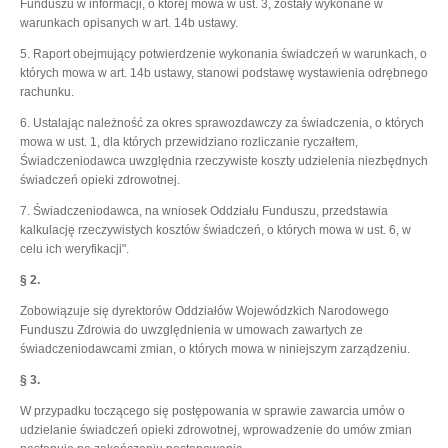
Funduszu w informacji, o której mowa w ust. 3, zostały wykonane w
warunkach opisanych w art. 14b ustawy.
5. Raport obejmujący potwierdzenie wykonania świadczeń w warunkach, o
których mowa w art. 14b ustawy, stanowi podstawę wystawienia odrębnego
rachunku.
6. Ustalając należność za okres sprawozdawczy za świadczenia, o których
mowa w ust. 1, dla których przewidziano rozliczanie ryczałtem,
Świadczeniodawca uwzględnia rzeczywiste koszty udzielenia niezbędnych
świadczeń opieki zdrowotnej.
7. Świadczeniodawca, na wniosek Oddziału Funduszu, przedstawia
kalkulację rzeczywistych kosztów świadczeń, o których mowa w ust. 6, w
celu ich weryfikacji".
§ 2.
Zobowiązuje się dyrektorów Oddziałów Wojewódzkich Narodowego
Funduszu Zdrowia do uwzględnienia w umowach zawartych ze
świadczeniodawcami zmian, o których mowa w niniejszym zarządzeniu.
§ 3.
W przypadku toczącego się postępowania w sprawie zawarcia umów o
udzielanie świadczeń opieki zdrowotnej, wprowadzenie do umów zmian