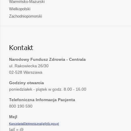
otwiera
Warmińsko-Mazurski
karcie
nowej
w
się
otwiera
Wielkopolski
karcie
nowej
w
się
otwiera
Zachodniopomorski
karcie
nowej
w
się
karcie
nowej
w
karcie
nowej
karcie
Kontakt
Narodowy Fundusz Zdrowia - Centrala
ul. Rakowiecka 26/30
02-528 Warszawa
Godziny otwarcia
poniedziałek - piątek w godz. 8.00 - 16.00
Telefoniczna Informacja Pacjenta
800 190 590
Mejl
KancelariaElektroniczna[at]nfz.gov.pl
[at] = @