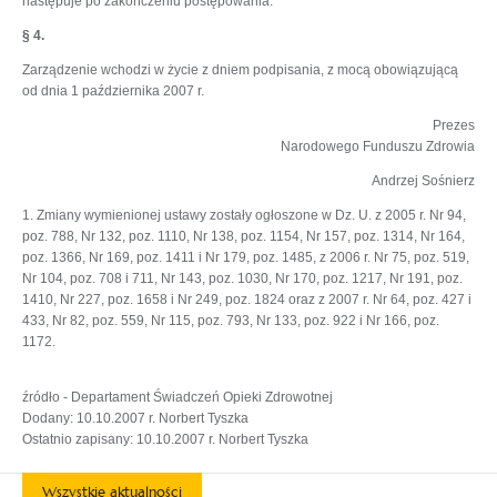
następuje po zakończeniu postępowania.
§ 4.
Zarządzenie wchodzi w życie z dniem podpisania, z mocą obowiązującą
od dnia 1 października 2007 r.
Prezes
Narodowego Funduszu Zdrowia
Andrzej Sośnierz
1. Zmiany wymienionej ustawy zostały ogłoszone w Dz. U. z 2005 r. Nr 94,
poz. 788, Nr 132, poz. 1110, Nr 138, poz. 1154, Nr 157, poz. 1314, Nr 164,
poz. 1366, Nr 169, poz. 1411 i Nr 179, poz. 1485, z 2006 r. Nr 75, poz. 519,
Nr 104, poz. 708 i 711, Nr 143, poz. 1030, Nr 170, poz. 1217, Nr 191, poz.
1410, Nr 227, poz. 1658 i Nr 249, poz. 1824 oraz z 2007 r. Nr 64, poz. 427 i
433, Nr 82, poz. 559, Nr 115, poz. 793, Nr 133, poz. 922 i Nr 166, poz.
1172.
źródło - Departament Świadczeń Opieki Zdrowotnej
Dodany: 10.10.2007 r. Norbert Tyszka
Ostatnio zapisany: 10.10.2007 r. Norbert Tyszka
Wszystkie aktualności