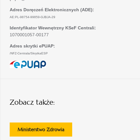
Adres Doręczeń Elektronicznych (ADE):
AE:PL-98754-99859-GJBJA-29
Identyfikator Wewnętrzny KSeF Centrali:
1070001057-00177
Adres skrytki ePUAP:
/NFZ-Centrala/SkrytkaESP
otwiera
się
w
nowej
karcie
Zobacz także:
otwiera
Ministerstwo Zdrowia
się