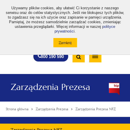
>
Używamy plików cookies, aby ułatwić Ci korzystanie z naszego
serwisu oraz do celów statystycznych. Jeśli nie blokujesz tych plików,
to zgadzasz się na ich użycie oraz zapisanie w pamięci urządzenia.
Pamiętaj, że możesz samodzielnie zarządzać cookies, zmieniając
ustawienia przeglądarki. Więcej informacji w naszej
polityce
prywatności
.
otwiera
otwiera
otwiera
otwiera
otwiera
otwiera
A
A+
A++
A
A
się
się
się
się
się
się
w
w
w
w
w
w
Standardowa
Średnia
Duża
nowej
nowej
nowej
nowej
nowej
nowej
Wyszukiwarka
karcie
karcie
karcie
karcie
karcie
karcie
wielkość
wielkość
wielkość
Bezpłatna
Otwórz
800 190 590
czcionki
czcionki
czcionki
infolinia
/
Zamknij
wyszukiwarkę
Zarządzenia Prezesa
Strona główna
Zarządzenia Prezesa
Zarządzenia Prezesa NFZ
Menu
Zarządzenia Prezesa NFZ