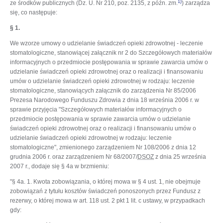
1)
ze środków publicznych (Dz. U. Nr 210, poz. 2135, z późn. zm.
) zarządza
się, co następuje:
§ 1.
We wzorze umowy o udzielanie świadczeń opieki zdrowotnej - leczenie
stomatologiczne, stanowiącej załącznik nr 2 do Szczegółowych materiałów
informacyjnych o przedmiocie postępowania w sprawie zawarcia umów o
udzielanie świadczeń opieki zdrowotnej oraz o realizacji i finansowaniu
umów o udzielanie świadczeń opieki zdrowotnej w rodzaju: leczenie
stomatologiczne, stanowiących załącznik do zarządzenia Nr 85/2006
Prezesa Narodowego Funduszu Zdrowia z dnia 18 września 2006 r. w
sprawie przyjęcia "Szczegółowych materiałów informacyjnych o
przedmiocie postępowania w sprawie zawarcia umów o udzielanie
świadczeń opieki zdrowotnej oraz o realizacji i finansowaniu umów o
udzielanie świadczeń opieki zdrowotnej w rodzaju: leczenie
stomatologiczne", zmienionego zarządzeniem Nr 108/2006 z dnia 12
grudnia 2006 r. oraz zarządzeniem Nr 68/2007/
DSOZ
z dnia 25 września
2007 r., dodaje się § 4a w brzmieniu:
"§ 4a. 1. Kwota zobowiązania, o której mowa w § 4 ust. 1, nie obejmuje
zobowiązań z tytułu kosztów świadczeń ponoszonych przez Fundusz z
rezerwy, o której mowa w art. 118 ust. 2 pkt 1 lit. c ustawy, w przypadkach
gdy: