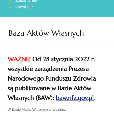
Szukaj w BIP
otwiera
Portal BIP
się
w
nowej
karcie
Baza Aktów Własnych
WAŻNE!
Od 28 stycznia 2022 r.
wszystkie zarządzenia Prezesa
Narodowego Funduszu Zdrowia
są publikowane w Bazie Aktów
Własnych (BAW):
baw.nfz.gov.pl
.
otwiera
W Bazie Aktów Własnych znajdziesz: