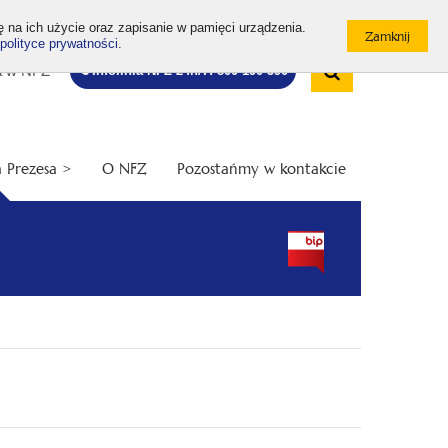
ę na ich użycie oraz zapisanie w pamięci urządzenia.
polityce prywatności
.
Wyszukiw
Bezpłatna
Otwórz
a w NFZ
Infolinia NFZ 24h/7: 800 190 590
infolinia
/
Zamknij
wyszukiwarkę
 Prezesa >
O NFZ
Pozostańmy w kontakcie