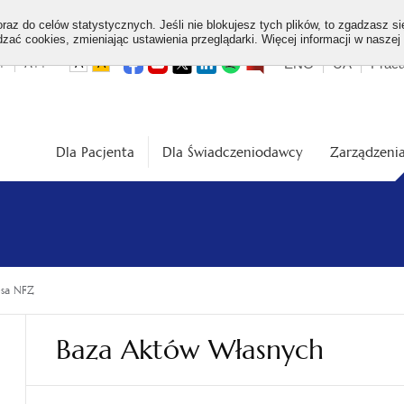
az do celów statystycznych. Jeśli nie blokujesz tych plików, to zgadzasz si
ać cookies, zmieniając ustawienia przeglądarki. Więcej informacji w naszej
Top
otwiera
otwiera
otwiera
otwiera
otwiera
otwiera
+
A++
ENG
UA
Prac
A
A
się
się
się
się
się
się
w
w
w
w
w
w
dardowa
Średnia
Duża
menu
nowej
nowej
nowej
nowej
nowej
nowej
karcie
karcie
karcie
karcie
karcie
karcie
ość
wielkość
wielkość
ki
czcionki
czcionki
Dla Pacjenta
Dla Świadczeniodawcy
Zarządzenia
esa NFZ
Baza Aktów Własnych