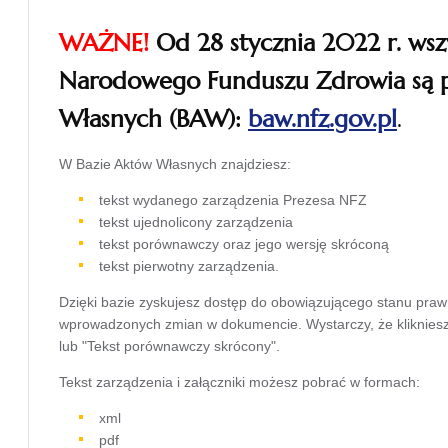
WAŻNE!
Od 28 stycznia 2022 r. wsz
Narodowego Funduszu Zdrowia są 
Własnych (BAW):
baw.nfz.gov.pl
.
otwiera
W Bazie Aktów Własnych znajdziesz:
się w
tekst wydanego zarządzenia Prezesa NFZ
tekst ujednolicony zarządzenia
nowej
tekst porównawczy oraz jego wersję skróconą
karcie
tekst pierwotny zarządzenia.
Dzięki bazie zyskujesz dostęp do obowiązującego stanu pra
wprowadzonych zmian w dokumencie. Wystarczy, że kliknie
lub "Tekst porównawczy skrócony".
Tekst zarządzenia i załączniki możesz pobrać w formach:
xml
pdf