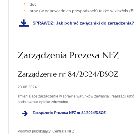
doc
oraz (w odpowiednich przypadkach) także w xlsx/xls (Ex
SPRAWDŹ: Jak pobrać załączniki do zarządzenia
otwiera
się w
nowej
karcie
Zarządzenia Prezesa NFZ
Zarządzenie nr 84/2024/DSOZ
23-08-2024
zmieniające zarządzenie w sprawie warunków zawarcia i realizacji umó
podstawowa opieka zdrowotna
Zarządzenie Prezesa NFZ nr 84/2024/DSOZ
Podmiot publikujący
: Centrala NFZ