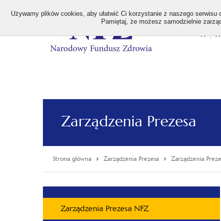
>
Używamy plików cookies, aby ułatwić Ci korzystanie z naszego serwisu or
Pamiętaj, że możesz samodzielnie zarządz
A
A
Stan
wielk
czcion
Zarządzenia Prezesa
Strona główna
Zarządzenia Prezesa
Zarządzenia Prez
Menu
Zarządzenia Prezesa NFZ