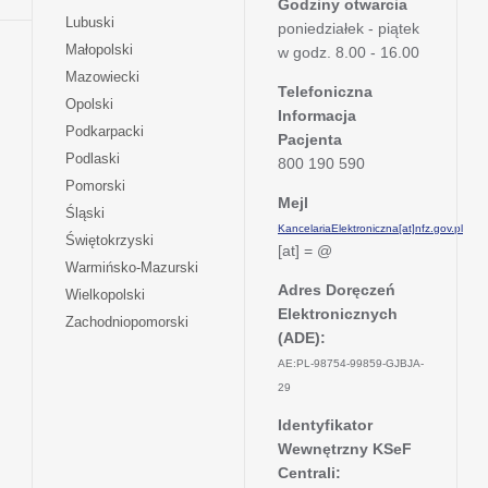
nowej
Godziny otwarcia
w
się
otwiera
Lubuski
karcie
poniedziałek - piątek
nowej
w
się
otwiera
Małopolski
karcie
w godz. 8.00 - 16.00
nowej
w
się
otwiera
Mazowiecki
karcie
nowej
w
Telefoniczna
się
otwiera
Opolski
karcie
nowej
Informacja
w
się
otwiera
Podkarpacki
karcie
nowej
Pacjenta
w
się
otwiera
Podlaski
karcie
800 190 590
nowej
w
się
otwiera
Pomorski
karcie
nowej
w
Mejl
się
otwiera
Śląski
karcie
nowej
w
KancelariaElektroniczna[at]nfz.gov.pl
się
otwiera
Świętokrzyski
karcie
nowej
[at] = @
w
się
otwiera
Warmińsko-Mazurski
karcie
nowej
w
się
Adres Doręczeń
otwiera
Wielkopolski
karcie
nowej
w
Elektronicznych
się
otwiera
Zachodniopomorski
karcie
nowej
w
(ADE):
się
karcie
nowej
w
AE:PL-98754-99859-GJBJA-
karcie
nowej
29
karcie
Identyfikator
Wewnętrzny KSeF
Centrali: