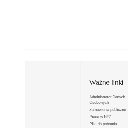
Ważne linki
Administrator Danych
otwiera
otwiera
Osobowych
się
się
Zamówienia publiczne
w
w
Praca w NFZ
otwiera
otwiera
nowej
nowej
Pliki do pobrania
się
się
karcie
karcie