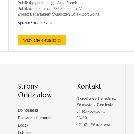
Publikujący informację
: Marta Popek
Publikacja informacji
: 23.08.2024 15:27
Źródło
: Departament Świadczeń Opieki Zdrowotnej
Sprawdź historię zmian
Wszystkie aktualności
Strony
Kontakt
Oddziałów
Narodowy Fundusz
Zdrowia - Centrala
otwiera
Dolnośląski
ul. Rakowiecka
się
otwiera
Kujawsko-Pomorski
26/30
w
się
02-528 Warszawa
otwiera
Łódzki
nowej
w
się
otwiera
Lubelski
karcie