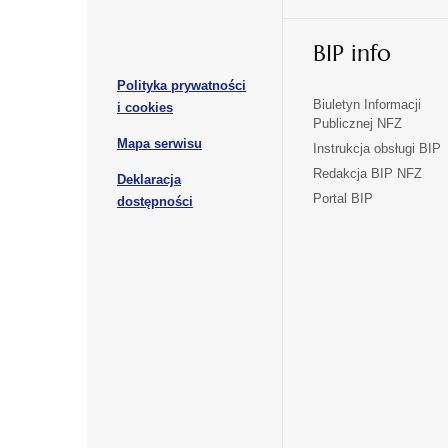
w
w
otwiera
nowej
nowej
BIP info
się
karcie
karcie
w
Polityka prywatności
nowej
otwiera
Biuletyn Informacji
i cookies
karcie
Publicznej NFZ
się
otwiera
Mapa serwisu
w
Instrukcja obsługi BIP
się
nowej
Redakcja BIP NFZ
Deklaracja
w
karcie
otwiera
Portal BIP
otwiera
nowej
dostępności
się
karcie
się
w
w
nowej
nowej
karcie
karcie