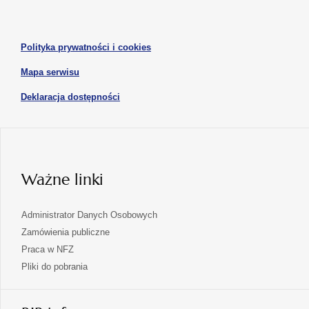
otwiera
nowej
nowej
się
karcie
karcie
w
otwiera
Polityka prywatności i cookies
nowej
się
karcie
otwiera
Mapa serwisu
w
się
nowej
otwiera
Deklaracja dostępności
w
karcie
się
nowej
karcie
w
nowej
karcie
Ważne linki
Administrator Danych Osobowych
Zamówienia publiczne
Praca w NFZ
Pliki do pobrania