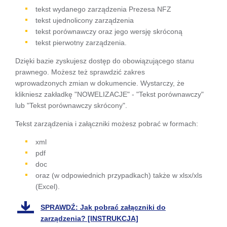
się w
tekst wydanego zarządzenia Prezesa NFZ
tekst ujednolicony zarządzenia
nowej
tekst porównawczy oraz jego wersję skróconą
karcie
tekst pierwotny zarządzenia.
Dzięki bazie zyskujesz dostęp do obowiązującego stanu
prawnego. Możesz też sprawdzić zakres
wprowadzonych zmian w dokumencie. Wystarczy, że
klikniesz zakładkę "NOWELIZACJE" - "Tekst porównawczy"
lub "Tekst porównawczy skrócony".
Tekst zarządzenia i załączniki możesz pobrać w formach:
xml
pdf
doc
oraz (w odpowiednich przypadkach) także w xlsx/xls
(Excel).
SPRAWDŹ: Jak pobrać załączniki do
zarządzenia? [INSTRUKCJA]