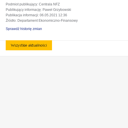
Podmiot publikujący
: Centrala NFZ
Publikujący informację
: Paweł Grzybowski
Publikacja informacji
: 06.05.2021 12:36
Źródło
: Departament Ekonomiczno-Finansowy
Sprawdź historię zmian
Wszystkie aktualności
otwiera
otwiera
się
się
w
w
otwiera
otwiera
nowej
nowej
się
się
karcie
karcie
w
w