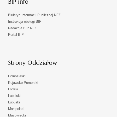
BIP info
Biuletyn Informacji Publicznej NFZ
Instrukcja obsługi BIP
Redakcja BIP NFZ
otwiera
Portal BIP
się
w
nowej
karcie
Strony Oddziałów
otwiera
Dolnośląski
się
otwiera
Kujawsko-Pomorski
w
się
otwiera
Łódzki
nowej
w
się
otwiera
Lubelski
karcie
nowej
w
się
otwiera
Lubuski
karcie
nowej
w
się
otwiera
Małopolski
karcie
nowej
w
się
otwiera
Mazowiecki
karcie
nowej