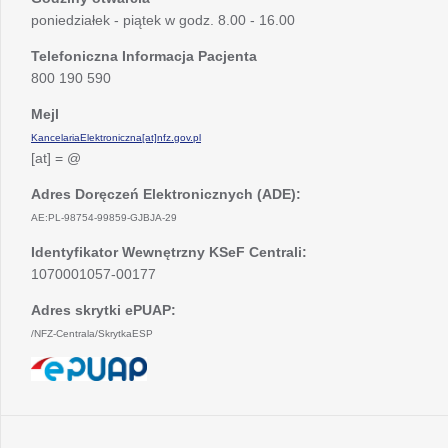
poniedziałek - piątek w godz. 8.00 - 16.00
Telefoniczna Informacja Pacjenta
800 190 590
Mejl
KancelariaElektroniczna[at]nfz.gov.pl
[at] = @
Adres Doręczeń Elektronicznych (ADE):
AE:PL-98754-99859-GJBJA-29
Identyfikator Wewnętrzny KSeF Centrali:
1070001057-00177
Adres skrytki ePUAP:
/NFZ-Centrala/SkrytkaESP
otwiera
się
w
nowej