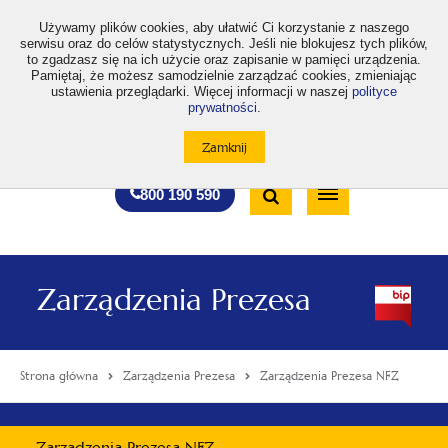
>
Używamy plików cookies, aby ułatwić Ci korzystanie z naszego
serwisu oraz do celów statystycznych. Jeśli nie blokujesz tych plików,
to zgadzasz się na ich użycie oraz zapisanie w pamięci urządzenia.
Pamiętaj, że możesz samodzielnie zarządzać cookies, zmieniając
ustawienia przeglądarki. Więcej informacji w naszej
polityce
prywatności
.
otwiera
otwiera
otwiera
otwiera
otwiera
otwiera
A
A+
A++
A
A
się
się
się
się
się
się
w
w
w
w
w
w
Standardowa
Średnia
Duża
nowej
nowej
nowej
nowej
nowej
nowej
Wyszukiwarka
karcie
karcie
karcie
karcie
karcie
karcie
wielkość
wielkość
wielkość
Bezpłatna
Otwórz
800 190 590
czcionki
czcionki
czcionki
infolinia
/
Zamknij
wyszukiwarkę
Zarządzenia Prezesa
Strona główna
Zarządzenia Prezesa
Zarządzenia Prezesa NFZ
Menu
Zarządzenia Prezesa NFZ