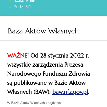
Szukaj w BIP
otwiera
Portal BIP
się
w
nowej
karcie
Baza Aktów Własnych
WAŻNE!
Od 28 stycznia 2022 r.
wszystkie zarządzenia Prezesa
Narodowego Funduszu Zdrowia
są publikowane w Bazie Aktów
Własnych (BAW):
baw.nfz.gov.pl
.
otwiera
W Bazie Aktów Własnych znajdziesz: