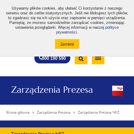
>
Używamy plików cookies, aby ułatwić Ci korzystanie z naszego
serwisu oraz do celów statystycznych. Jeśli nie blokujesz tych plików,
to zgadzasz się na ich użycie oraz zapisanie w pamięci urządzenia.
Pamiętaj, że możesz samodzielnie zarządzać cookies, zmieniając
ustawienia przeglądarki. Więcej informacji w naszej
polityce
prywatności
.
otwiera
otwiera
otwiera
otwiera
otwiera
otwiera
A
A+
A++
A
A
się
się
się
się
się
się
w
w
w
w
w
w
Standardowa
Średnia
Duża
nowej
nowej
nowej
nowej
nowej
nowej
Wyszukiwarka
karcie
karcie
karcie
karcie
karcie
karcie
wielkość
wielkość
wielkość
Bezpłatna
Otwórz
800 190 590
czcionki
czcionki
czcionki
infolinia
/
Zamknij
wyszukiwarkę
Zarządzenia Prezesa
Strona główna
Zarządzenia Prezesa
Zarządzenia Prezesa NFZ
Menu
Zarządzenia Prezesa NFZ