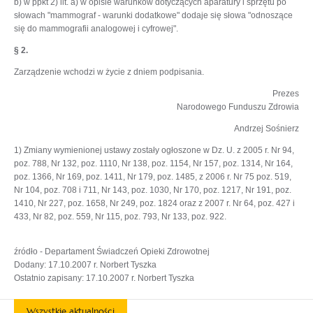
b) w ppkt 2) lit. a) w opisie warunków dotyczących aparatury i sprzętu po
słowach "mammograf - warunki dodatkowe" dodaje się słowa "odnoszące
się do mammografii analogowej i cyfrowej".
§ 2.
Zarządzenie wchodzi w życie z dniem podpisania.
Prezes
Narodowego Funduszu Zdrowia
Andrzej Sośnierz
1) Zmiany wymienionej ustawy zostały ogłoszone w Dz. U. z 2005 r. Nr 94,
poz. 788, Nr 132, poz. 1110, Nr 138, poz. 1154, Nr 157, poz. 1314, Nr 164,
poz. 1366, Nr 169, poz. 1411, Nr 179, poz. 1485, z 2006 r. Nr 75 poz. 519,
Nr 104, poz. 708 i 711, Nr 143, poz. 1030, Nr 170, poz. 1217, Nr 191, poz.
1410, Nr 227, poz. 1658, Nr 249, poz. 1824 oraz z 2007 r. Nr 64, poz. 427 i
433, Nr 82, poz. 559, Nr 115, poz. 793, Nr 133, poz. 922.
źródło - Departament Świadczeń Opieki Zdrowotnej
Dodany: 17.10.2007 r. Norbert Tyszka
Ostatnio zapisany: 17.10.2007 r. Norbert Tyszka
Wszystkie aktualności