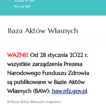
Szukaj w BIP
otwiera
Portal BIP
się
w
nowej
karcie
Baza Aktów Własnych
WAŻNE!
Od 28 stycznia 2022 r.
wszystkie zarządzenia Prezesa
Narodowego Funduszu Zdrowia
są publikowane w Bazie Aktów
Własnych (BAW):
baw.nfz.gov.pl
.
otwiera
W Bazie Aktów Własnych znajdziesz: