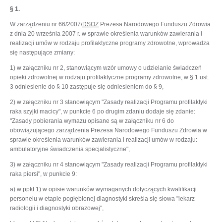
§ 1.
W zarządzeniu nr 66/2007/
DSOZ
Prezesa Narodowego Funduszu Zdrowia
z dnia 20 września 2007 r. w sprawie określenia warunków zawierania i
realizacji umów w rodzaju profilaktyczne programy zdrowotne, wprowadza
się następujące zmiany:
1) w załączniku nr 2, stanowiącym wzór umowy o udzielanie świadczeń
opieki zdrowotnej w rodzaju profilaktyczne programy zdrowotne, w § 1 ust.
3 odniesienie do § 10 zastępuje się odniesieniem do § 9,
2) w załączniku nr 3 stanowiącym "Zasady realizacji Programu profilaktyki
raka szyjki macicy", w punkcie 6 po drugim zdaniu dodaje się zdanie:
"Zasady pobierania wymazu opisane są w załączniku nr 6 do
obowiązującego zarządzenia Prezesa Narodowego Funduszu Zdrowia w
sprawie określenia warunków zawierania i realizacji umów w rodzaju:
ambulatoryjne świadczenia specjalistyczne",
3) w załączniku nr 4 stanowiącym "Zasady realizacji Programu profilaktyki
raka piersi", w punkcie 9:
a) w ppkt 1) w opisie warunków wymaganych dotyczących kwalifikacji
personelu w etapie pogłębionej diagnostyki skreśla się słowa "lekarz
radiologii i diagnostyki obrazowej",