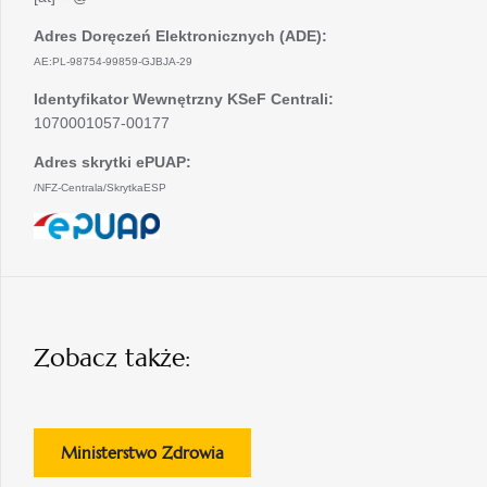
Adres Doręczeń Elektronicznych (ADE):
AE:PL-98754-99859-GJBJA-29
Identyfikator Wewnętrzny KSeF Centrali:
1070001057-00177
Adres skrytki ePUAP:
/NFZ-Centrala/SkrytkaESP
otwiera
się
w
nowej
karcie
Zobacz także:
otwiera
Ministerstwo Zdrowia
się