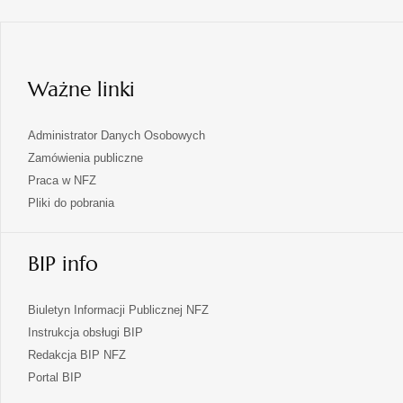
się
nowej
karcie
w
nowej
karcie
Ważne linki
Administrator Danych Osobowych
Zamówienia publiczne
Praca w NFZ
Pliki do pobrania
BIP info
Biuletyn Informacji Publicznej NFZ
Instrukcja obsługi BIP
Redakcja BIP NFZ
otwiera
Portal BIP
się