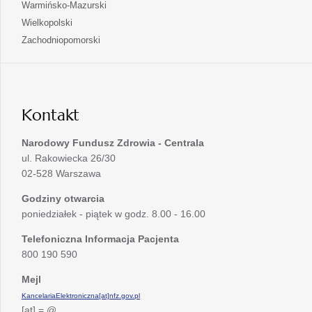
się
otwiera
Warmińsko-Mazurski
karcie
nowej
w
się
otwiera
Wielkopolski
karcie
nowej
w
się
otwiera
Zachodniopomorski
karcie
nowej
w
się
karcie
nowej
w
karcie
nowej
karcie
Kontakt
Narodowy Fundusz Zdrowia - Centrala
ul. Rakowiecka 26/30
02-528 Warszawa
Godziny otwarcia
poniedziałek - piątek w godz. 8.00 - 16.00
Telefoniczna Informacja Pacjenta
800 190 590
Mejl
KancelariaElektroniczna[at]nfz.gov.pl
[at] = @