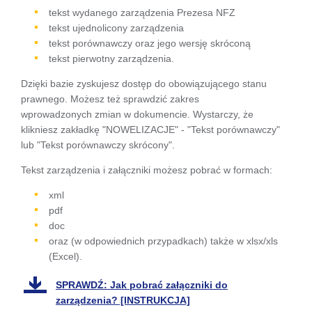
się w
tekst wydanego zarządzenia Prezesa NFZ
tekst ujednolicony zarządzenia
nowej
tekst porównawczy oraz jego wersję skróconą
karcie
tekst pierwotny zarządzenia.
Dzięki bazie zyskujesz dostęp do obowiązującego stanu
prawnego. Możesz też sprawdzić zakres
wprowadzonych zmian w dokumencie. Wystarczy, że
klikniesz zakładkę "NOWELIZACJE" - "Tekst porównawczy"
lub "Tekst porównawczy skrócony".
Tekst zarządzenia i załączniki możesz pobrać w formach:
xml
pdf
doc
oraz (w odpowiednich przypadkach) także w xlsx/xls
(Excel).
SPRAWDŹ: Jak pobrać załączniki do
zarządzenia? [INSTRUKCJA]