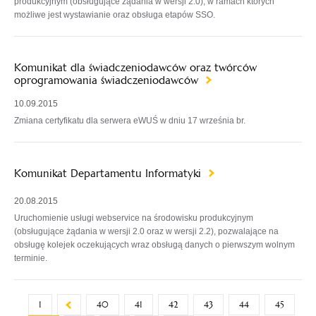
produkcyjnym (obsługujące żądania w wersji 2.0), w ramach których
możliwe jest wystawianie oraz obsługa etapów SSO.
Komunikat dla świadczeniodawców oraz twórców
oprogramowania świadczeniodawców
10.09.2015
Zmiana certyfikatu dla serwera eWUŚ w dniu 17 września br.
Komunikat Departamentu Informatyki
20.08.2015
Uruchomienie usługi webservice na środowisku produkcyjnym
(obsługujące żądania w wersji 2.0 oraz w wersji 2.2), pozwalające na
obsługę kolejek oczekujących wraz obsługą danych o pierwszym wolnym
terminie.
1
40
41
42
43
44
45