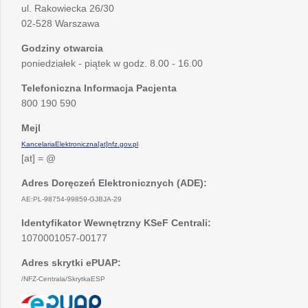
ul. Rakowiecka 26/30
02-528 Warszawa
Godziny otwarcia
poniedziałek - piątek w godz. 8.00 - 16.00
Telefoniczna Informacja Pacjenta
800 190 590
Mejl
KancelariaElektroniczna[at]nfz.gov.pl
[at] = @
Adres Doręczeń Elektronicznych (ADE):
AE:PL-98754-99859-GJBJA-29
Identyfikator Wewnętrzny KSeF Centrali:
1070001057-00177
Adres skrytki ePUAP:
/NFZ-Centrala/SkrytkaESP
otwiera