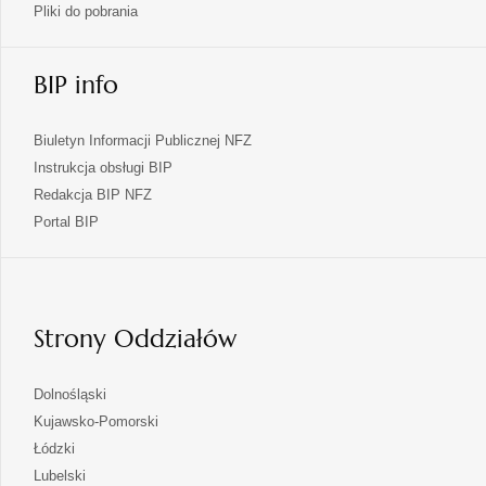
Pliki do pobrania
BIP info
Biuletyn Informacji Publicznej NFZ
Instrukcja obsługi BIP
Redakcja BIP NFZ
otwiera
Portal BIP
się
w
nowej
karcie
Strony Oddziałów
otwiera
Dolnośląski
się
otwiera
Kujawsko-Pomorski
w
się
otwiera
Łódzki
nowej
w
się
otwiera
Lubelski
karcie
nowej