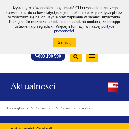
>
Używamy plików cookies, aby ułatwić Ci korzystanie z naszego
serwisu oraz do celów statystycznych. Jeśli nie blokujesz tych plików,
to zgadzasz się na ich użycie oraz zapisanie w pamięci urządzenia.
Pamiętaj, że możesz samodzielnie zarządzać cookies, zmieniając
ustawienia przeglądarki. Więcej informacji w naszej
polityce
prywatności
.
otwiera
otwiera
otwiera
otwiera
otwiera
otwiera
A
A+
A++
A
A
się
się
się
się
się
się
w
w
w
w
w
w
Standardowa
Średnia
Duża
nowej
nowej
nowej
nowej
nowej
nowej
Wyszukiwarka
karcie
karcie
karcie
karcie
karcie
karcie
wielkość
wielkość
wielkość
Bezpłatna
Otwórz
800 190 590
czcionki
czcionki
czcionki
infolinia
/
Zamknij
wyszukiwarkę
Aktualności
Strona główna
Aktualności
Aktualności Centrali
Menu
Aktualności Centrali