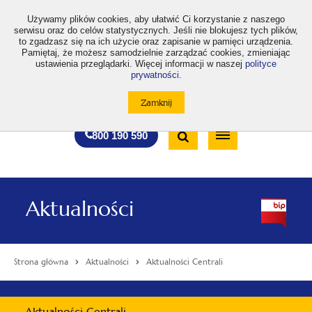
>
Używamy plików cookies, aby ułatwić Ci korzystanie z naszego
serwisu oraz do celów statystycznych. Jeśli nie blokujesz tych plików,
to zgadzasz się na ich użycie oraz zapisanie w pamięci urządzenia.
Pamiętaj, że możesz samodzielnie zarządzać cookies, zmieniając
ustawienia przeglądarki. Więcej informacji w naszej
polityce
prywatności
.
otwiera
otwiera
otwiera
otwiera
otwiera
otwiera
A
A+
A++
A
A
się
się
się
się
się
się
w
w
w
w
w
w
Standardowa
Średnia
Duża
nowej
nowej
nowej
nowej
nowej
nowej
Wyszukiwarka
karcie
karcie
karcie
karcie
karcie
karcie
wielkość
wielkość
wielkość
Bezpłatna
Otwórz
800 190 590
czcionki
czcionki
czcionki
infolinia
/
Zamknij
wyszukiwarkę
Aktualności
Strona główna
Aktualności
Aktualności Centrali
Menu
Aktualności Centrali