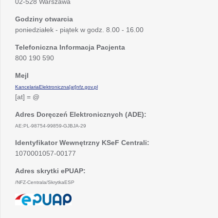
02-528 Warszawa
Godziny otwarcia
poniedziałek - piątek w godz. 8.00 - 16.00
Telefoniczna Informacja Pacjenta
800 190 590
Mejl
KancelariaElektroniczna[at]nfz.gov.pl
[at] = @
Adres Doręczeń Elektronicznych (ADE):
AE:PL-98754-99859-GJBJA-29
Identyfikator Wewnętrzny KSeF Centrali:
1070001057-00177
Adres skrytki ePUAP:
/NFZ-Centrala/SkrytkaESP
otwiera
się