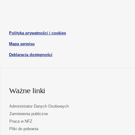
się
się
karcie
karcie
w
w
otwiera
nowej
nowej
się
karcie
karcie
w
otwiera
Polityka prywatności i cookies
nowej
się
karcie
otwiera
Mapa serwisu
w
się
nowej
otwiera
Deklaracja dostępności
w
karcie
się
nowej
karcie
w
nowej
karcie
Ważne linki
Administrator Danych Osobowych
Zamówienia publiczne
Praca w NFZ
Pliki do pobrania