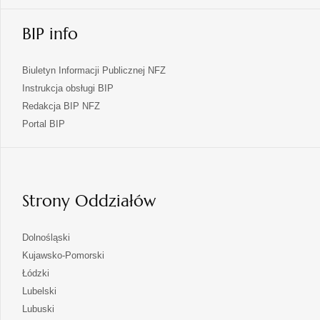
BIP info
Biuletyn Informacji Publicznej NFZ
Instrukcja obsługi BIP
Redakcja BIP NFZ
otwiera
Portal BIP
się
w
nowej
karcie
Strony Oddziałów
otwiera
Dolnośląski
się
otwiera
Kujawsko-Pomorski
w
się
otwiera
Łódzki
nowej
w
się
otwiera
Lubelski
karcie
nowej
w
się
otwiera
Lubuski
karcie
nowej
w