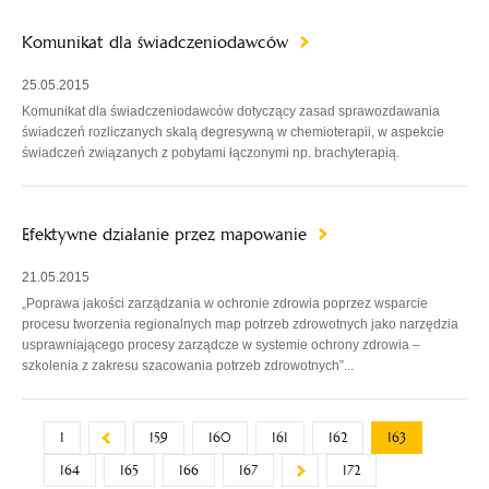
Komunikat dla świadczeniodawców
25.05.2015
Komunikat dla świadczeniodawców dotyczący zasad sprawozdawania
świadczeń rozliczanych skalą degresywną w chemioterapii, w aspekcie
świadczeń związanych z pobytami łączonymi np. brachyterapią.
Efektywne działanie przez mapowanie
21.05.2015
„Poprawa jakości zarządzania w ochronie zdrowia poprzez wsparcie
procesu tworzenia regionalnych map potrzeb zdrowotnych jako narzędzia
usprawniającego procesy zarządcze w systemie ochrony zdrowia –
szkolenia z zakresu szacowania potrzeb zdrowotnych”...
1
159
160
161
162
163
164
165
166
167
172