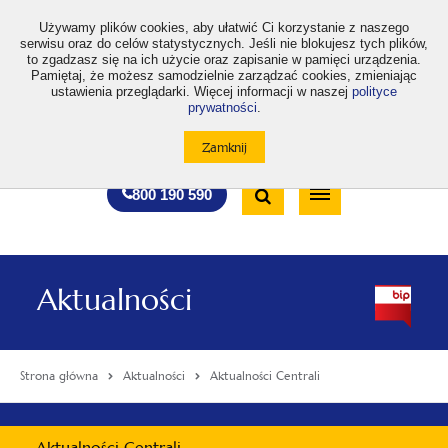
>
Używamy plików cookies, aby ułatwić Ci korzystanie z naszego
serwisu oraz do celów statystycznych. Jeśli nie blokujesz tych plików,
to zgadzasz się na ich użycie oraz zapisanie w pamięci urządzenia.
Pamiętaj, że możesz samodzielnie zarządzać cookies, zmieniając
ustawienia przeglądarki. Więcej informacji w naszej
polityce
prywatności
.
otwiera
otwiera
otwiera
otwiera
otwiera
otwiera
A
A+
A++
A
A
się
się
się
się
się
się
w
w
w
w
w
w
Standardowa
Średnia
Duża
nowej
nowej
nowej
nowej
nowej
nowej
Wyszukiwarka
karcie
karcie
karcie
karcie
karcie
karcie
wielkość
wielkość
wielkość
Bezpłatna
Otwórz
800 190 590
czcionki
czcionki
czcionki
infolinia
/
Zamknij
wyszukiwarkę
Aktualności
Strona główna
Aktualności
Aktualności Centrali
Menu
Aktualności Centrali