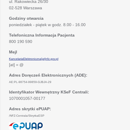
ul. Rakowiecka 26/30
02-528 Warszawa
Godziny otwarcia
poniedziałek - piątek w godz. 8.00 - 16.00
Telefoniczna Informacja Pacjenta
800 190 590
Mejl
KancelariaElektroniczna[at]nfz.gov.pl
[at] = @
Adres Doręczeń Elektronicznych (ADE):
AE:PL-98754-99859-GJBJA-29
Identyfikator Wewnętrzny KSeF Centrali:
1070001057-00177
Adres skrytki ePUAP:
/NFZ-Centrala/SkrytkaESP
otwiera