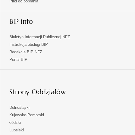
Pliki do pobrania
BIP info
Biuletyn Informacji Publicznej NFZ
Instrukcja obsługi BIP
Redakcja BIP NFZ
otwiera
Portal BIP
się
w
nowej
karcie
Strony Oddziałów
otwiera
Dolnośląski
się
otwiera
Kujawsko-Pomorski
w
się
otwiera
Łódzki
nowej
w
się
otwiera
Lubelski
karcie
nowej
w