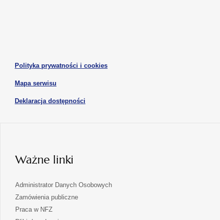
otwiera
otwiera
nowej
nowej
się
się
karcie
karcie
w
w
otwiera
nowej
nowej
się
karcie
karcie
w
otwiera
Polityka prywatności i cookies
nowej
się
karcie
otwiera
Mapa serwisu
w
się
nowej
otwiera
Deklaracja dostępności
w
karcie
się
nowej
karcie
w
nowej
karcie
Ważne linki
Administrator Danych Osobowych
Zamówienia publiczne
Praca w NFZ