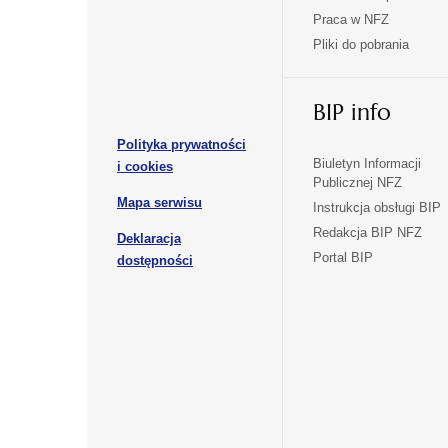
w
w
Praca w NFZ
otwiera
otwiera
nowej
nowej
Pliki do pobrania
się
się
karcie
karcie
w
w
otwiera
nowej
nowej
BIP info
się
karcie
karcie
w
Polityka prywatności
nowej
otwiera
Biuletyn Informacji
i cookies
karcie
Publicznej NFZ
się
otwiera
Mapa serwisu
w
Instrukcja obsługi BIP
się
nowej
Redakcja BIP NFZ
Deklaracja
w
karcie
otwiera
Portal BIP
otwiera
nowej
dostępności
się
karcie
się
w
w
nowej
nowej
karcie
karcie