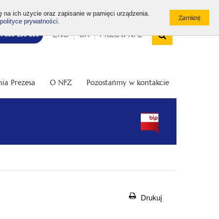
ę na ich użycie oraz zapisanie w pamięci urządzenia.
polityce prywatności
.
Wyszukiw
Top
Otwórz
ENG
UA
Praca w NFZ
7: 800 190 590
/
menu
Zamknij
wyszukiwarkę
ia Prezesa
O NFZ
Pozostańmy w kontakcie
Drukuj