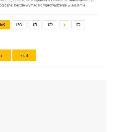
ologicznej będzie wymagało wprowadzenie w systemie
169
170
171
172
172
ta
5 lat