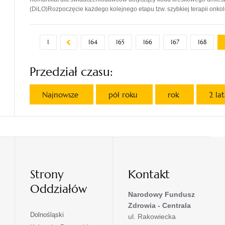
(DiLO)Rozpoczęcie każdego kolejnego etapu tzw. szybkiej terapii onk
1
164
165
166
167
168
Przedział czasu:
Najnowsze
pół roku
rok
2 la
Strony
Kontakt
Oddziałów
Narodowy Fundusz
Zdrowia - Centrala
otwiera
Dolnośląski
ul. Rakowiecka
się