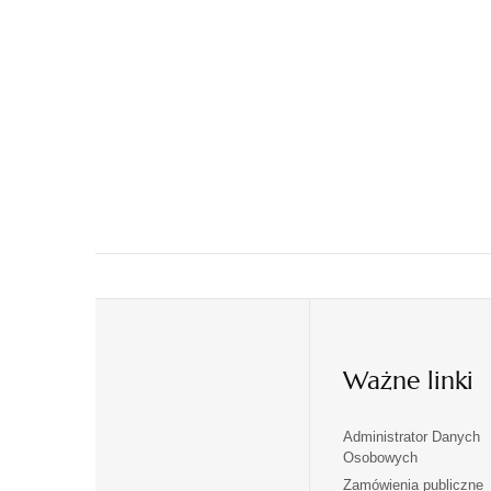
Ważne linki
Administrator Danych
otwiera
otwiera
Osobowych
się
się
Zamówienia publiczne