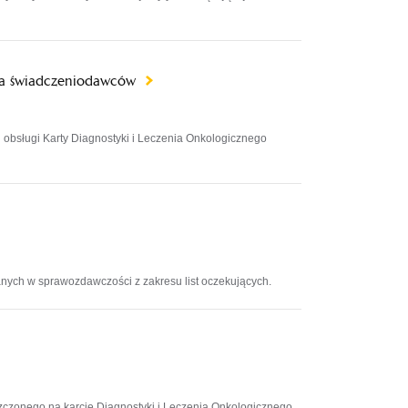
dla świadczeniodawców
obsługi Karty Diagnostyki i Leczenia Onkologicznego
ych w sprawozdawczości z zakresu list oczekujących.
zonego na karcie Diagnostyki i Leczenia Onkologicznego