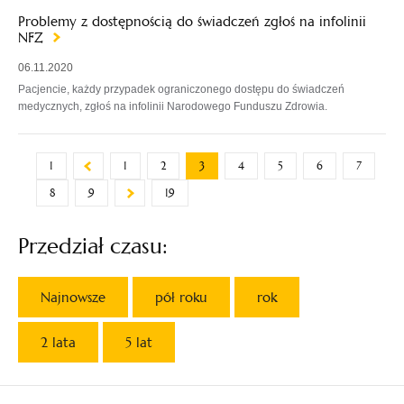
Problemy z dostępnością do świadczeń zgłoś na infolinii
NFZ
06.11.2020
Pacjencie, każdy przypadek ograniczonego dostępu do świadczeń
medycznych, zgłoś na infolinii Narodowego Funduszu Zdrowia.
1
1
2
3
4
5
6
7
8
9
19
Przedział czasu:
Najnowsze
pół roku
rok
2 lata
5 lat