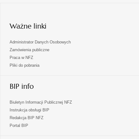
karcie
w
nowej
karcie
Ważne linki
Administrator Danych Osobowych
Zamówienia publiczne
Praca w NFZ
Pliki do pobrania
BIP info
Biuletyn Informacji Publicznej NFZ
Instrukcja obsługi BIP
Redakcja BIP NFZ
otwiera
Portal BIP
się
w