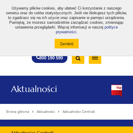
>
Używamy plików cookies, aby ułatwić Ci korzystanie z naszego
serwisu oraz do celów statystycznych. Jeśli nie blokujesz tych plików,
to zgadzasz się na ich użycie oraz zapisanie w pamięci urządzenia.
Pamiętaj, że możesz samodzielnie zarządzać cookies, zmieniając
ustawienia przeglądarki. Więcej informacji w naszej
polityce
prywatności
.
otwiera
otwiera
otwiera
otwiera
otwiera
otwiera
A
A+
A++
A
A
się
się
się
się
się
się
w
w
w
w
w
w
Standardowa
Średnia
Duża
nowej
nowej
nowej
nowej
nowej
nowej
Wyszukiwarka
karcie
karcie
karcie
karcie
karcie
karcie
wielkość
wielkość
wielkość
Bezpłatna
Otwórz
800 190 590
czcionki
czcionki
czcionki
infolinia
/
Zamknij
wyszukiwarkę
Aktualności
Strona główna
Aktualności
Aktualności Centrali
Menu
Aktualności Centrali