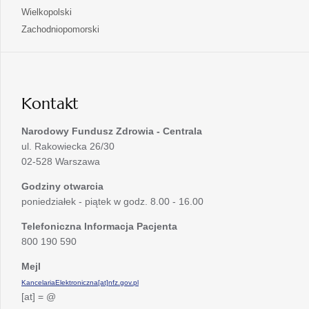
w
się
otwiera
Wielkopolski
karcie
nowej
w
się
otwiera
Zachodniopomorski
karcie
nowej
w
się
karcie
nowej
w
karcie
nowej
karcie
Kontakt
Narodowy Fundusz Zdrowia - Centrala
ul. Rakowiecka 26/30
02-528 Warszawa
Godziny otwarcia
poniedziałek - piątek w godz. 8.00 - 16.00
Telefoniczna Informacja Pacjenta
800 190 590
Mejl
KancelariaElektroniczna[at]nfz.gov.pl
[at] = @