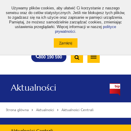
>
Używamy plików cookies, aby ułatwić Ci korzystanie z naszego
serwisu oraz do celów statystycznych. Jeśli nie blokujesz tych plików,
to zgadzasz się na ich użycie oraz zapisanie w pamięci urządzenia.
Pamiętaj, że możesz samodzielnie zarządzać cookies, zmieniając
ustawienia przeglądarki. Więcej informacji w naszej
polityce
prywatności
.
otwiera
otwiera
otwiera
otwiera
otwiera
otwiera
A
A+
A++
A
A
się
się
się
się
się
się
w
w
w
w
w
w
Standardowa
Średnia
Duża
nowej
nowej
nowej
nowej
nowej
nowej
Wyszukiwarka
karcie
karcie
karcie
karcie
karcie
karcie
wielkość
wielkość
wielkość
Bezpłatna
Otwórz
800 190 590
czcionki
czcionki
czcionki
infolinia
/
Zamknij
wyszukiwarkę
Aktualności
Strona główna
Aktualności
Aktualności Centrali
Menu
Aktualności Centrali