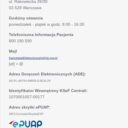
ul. Rakowiecka 26/30
02-528 Warszawa
Godziny otwarcia
poniedziałek - piątek w godz. 8.00 - 16.00
Telefoniczna Informacja Pacjenta
800 190 590
Mejl
KancelariaElektroniczna[at]nfz.gov.pl
[at] = @
Adres Doręczeń Elektronicznych (ADE):
AE:PL-98754-99859-GJBJA-29
Identyfikator Wewnętrzny KSeF Centrali:
1070001057-00177
Adres skrytki ePUAP:
/NFZ-Centrala/SkrytkaESP
otwiera