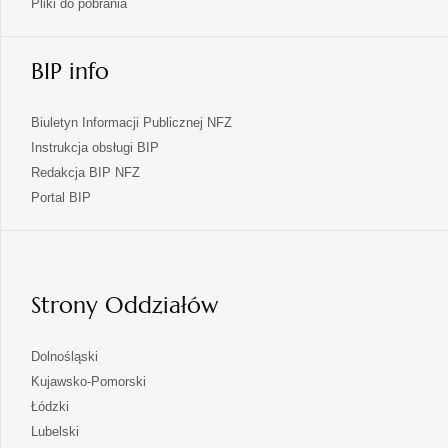
Pliki do pobrania
BIP info
Biuletyn Informacji Publicznej NFZ
Instrukcja obsługi BIP
Redakcja BIP NFZ
otwiera
Portal BIP
się
w
nowej
karcie
Strony Oddziałów
otwiera
Dolnośląski
się
otwiera
Kujawsko-Pomorski
w
się
otwiera
Łódzki
nowej
w
się
otwiera
Lubelski
karcie
nowej
w