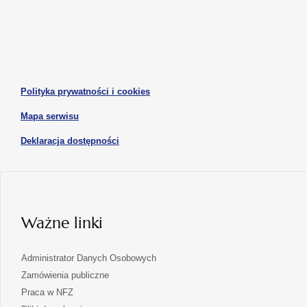
otwiera
otwiera
nowej
nowej
się
się
karcie
karcie
w
w
otwiera
nowej
nowej
się
karcie
karcie
w
otwiera
Polityka prywatności i cookies
nowej
się
karcie
otwiera
Mapa serwisu
w
się
nowej
otwiera
Deklaracja dostępności
w
karcie
się
nowej
karcie
w
nowej
karcie
Ważne linki
Administrator Danych Osobowych
Zamówienia publiczne
Praca w NFZ