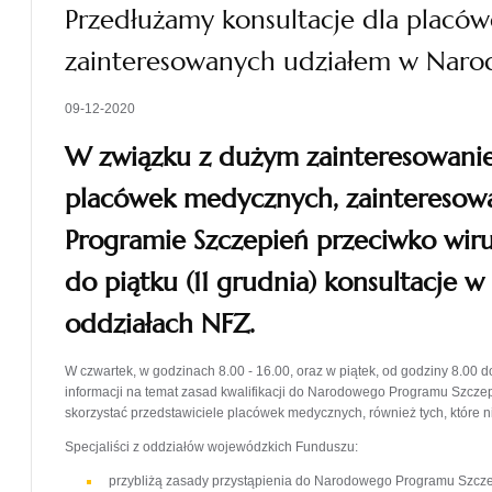
Przedłużamy konsultacje dla plac
zainteresowanych udziałem w Naro
09-12-2020
W związku z dużym zainteresowanie
placówek medycznych, zaintereso
Programie Szczepień przeciwko wi
do piątku (11 grudnia) konsultacje
oddziałach NFZ.
W czwartek, w godzinach 8.00 - 16.00, oraz w piątek, od godziny 8.00 d
informacji na temat zasad kwalifikacji do Narodowego Programu Szcze
skorzystać przedstawiciele placówek medycznych, również tych, któr
Specjaliści z oddziałów wojewódzkich Funduszu:
przybliżą zasady przystąpienia do Narodowego Programu Szcz