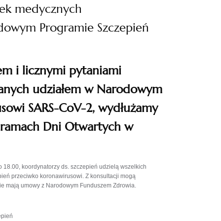
ówek medycznych
dowym Programie Szczepień
m i licznymi pytaniami
wanych udziałem w Narodowym
rusowi SARS-CoV-2, wydłużamy
 w ramach Dni Otwartych w
o 18.00, koordynatorzy ds. szczepień udzielą wszelkich
pień przeciwko koronawirusowi. Z konsultacji mogą
e nie mają umowy z Narodowym Funduszem Zdrowia.
epień