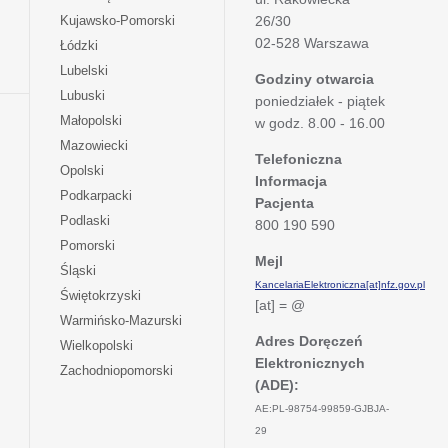
się
otwiera
Kujawsko-Pomorski
26/30
w
się
02-528 Warszawa
otwiera
Łódzki
nowej
w
się
otwiera
Lubelski
karcie
nowej
Godziny otwarcia
w
się
otwiera
Lubuski
karcie
poniedziałek - piątek
nowej
w
się
otwiera
Małopolski
karcie
w godz. 8.00 - 16.00
nowej
w
się
otwiera
Mazowiecki
karcie
nowej
w
Telefoniczna
się
otwiera
Opolski
karcie
nowej
Informacja
w
się
otwiera
Podkarpacki
karcie
nowej
Pacjenta
w
się
otwiera
Podlaski
karcie
800 190 590
nowej
w
się
otwiera
Pomorski
karcie
nowej
w
Mejl
się
otwiera
Śląski
karcie
nowej
w
KancelariaElektroniczna[at]nfz.gov.pl
się
otwiera
Świętokrzyski
karcie
nowej
[at] = @
w
się
otwiera
Warmińsko-Mazurski
karcie
nowej
w
się
Adres Doręczeń
otwiera
Wielkopolski
karcie
nowej
w
Elektronicznych
się
otwiera
Zachodniopomorski
karcie
nowej
w
(ADE):
się
karcie
nowej
w
AE:PL-98754-99859-GJBJA-
karcie
nowej
29
karcie