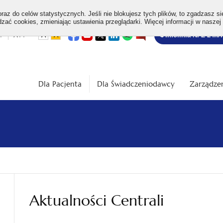
az do celów statystycznych. Jeśli nie blokujesz tych plików, to zgadzasz si
ać cookies, zmieniając ustawienia przeglądarki. Więcej informacji w naszej
Bezpłatna
otwiera
otwiera
otwiera
otwiera
otwiera
otwiera
+
A++
A
A
Infolinia NFZ 24h/
się
się
się
się
się
się
w
w
w
w
w
w
infolinia
dardowa
Średnia
Duża
nowej
nowej
nowej
nowej
nowej
nowej
karcie
karcie
karcie
karcie
karcie
karcie
ość
wielkość
wielkość
ki
czcionki
czcionki
Dla Pacjenta
Dla Świadczeniodawcy
Zarządzen
Aktualności Centrali