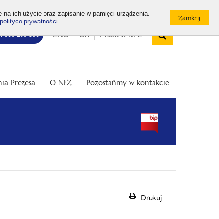
ę na ich użycie oraz zapisanie w pamięci urządzenia.
polityce prywatności
.
Wyszukiw
Top
Otwórz
ENG
UA
Praca w NFZ
7: 800 190 590
/
menu
Zamknij
wyszukiwarkę
ia Prezesa
O NFZ
Pozostańmy w kontakcie
Drukuj