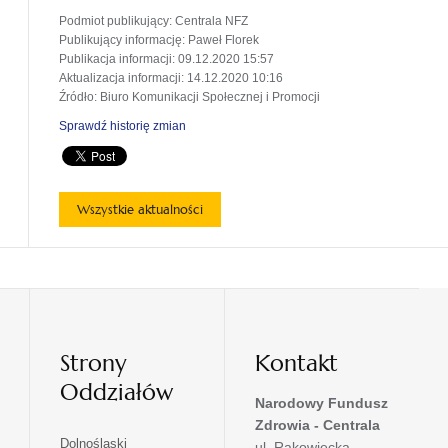
Podmiot publikujący
: Centrala NFZ
Publikujący informację
: Paweł Florek
Publikacja informacji
: 09.12.2020 15:57
Aktualizacja informacji
: 14.12.2020 10:16
Źródło
: Biuro Komunikacji Społecznej i Promocji
Sprawdź historię zmian
Wszystkie aktualności
Strony
Kontakt
Oddziałów
Narodowy Fundusz
Zdrowia - Centrala
otwiera
Dolnośląski
ul. Rakowiecka