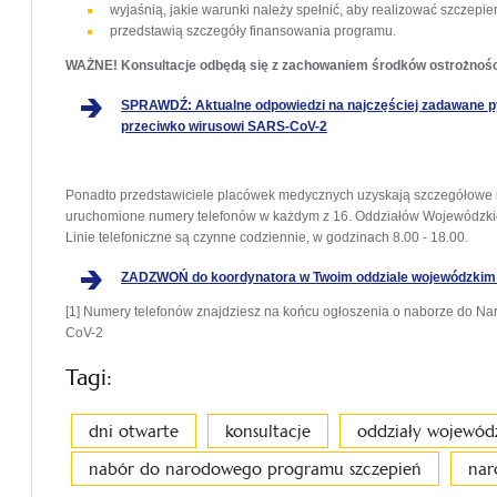
wyjaśnią, jakie warunki należy spełnić, aby realizować szczepie
przedstawią szczegóły finansowania programu.
WAŻNE! Konsultacje odbędą się z zachowaniem środków ostrożności
SPRAWDŹ: Aktualne odpowiedzi na najczęściej zadawane 
przeciwko wirusowi SARS-CoV-2
Ponadto przedstawiciele placówek medycznych uzyskają szczegółowe i
uruchomione numery telefonów w każdym z 16. Oddziałów Wojewódzki
Linie telefoniczne są czynne codziennie, w godzinach 8.00 - 18.00.
ZADZWOŃ do koordynatora w Twoim oddziale wojewódzkim 
[1] Numery telefonów znajdziesz na końcu ogłoszenia o naborze do 
CoV-2
Tagi:
dni otwarte
konsultacje
oddziały wojewódz
nabór do narodowego programu szczepień
nar