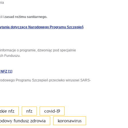
nia
 i zasad reżimu sanitarnego.
pytania dotyczące Narodowego Programu Szczepień
nformacje o programie, dzwoniąc pod specjalnie
ch Funduszu.
NFZ [1]
Narodowego Programu Szczepień przeciwko wirusowi SARS-
kie nfz
nfz
covid-19
odowy fundusz zdrowia
koronawirus