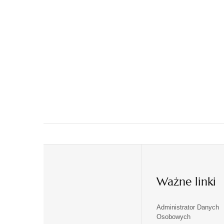
Ważne linki
Administrator Danych
otwiera
otwiera
Osobowych