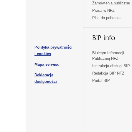
się
się
Zamówienia publiczne
w
w
Praca w NFZ
otwiera
otwiera
nowej
nowej
Pliki do pobrania
się
się
karcie
karcie
w
w
otwiera
nowej
nowej
BIP info
się
karcie
karcie
w
Polityka prywatności
nowej
otwiera
Biuletyn Informacji
i cookies
karcie
Publicznej NFZ
się
otwiera
Mapa serwisu
w
Instrukcja obsługi BIP
się
nowej
Redakcja BIP NFZ
Deklaracja
w
karcie
otwiera
Portal BIP
otwiera
nowej
dostępności
się
karcie
się
w
w
nowej
nowej
karcie
karcie