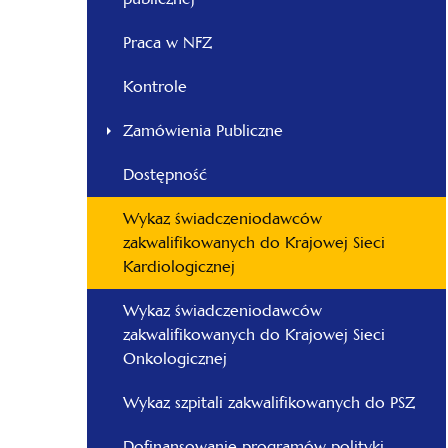
-
Opolski
Praca w NFZ
Kontrole
Zamówienia Publiczne
Dostępność
Wykaz świadczeniodawców
zakwalifikowanych do Krajowej Sieci
Kardiologicznej
Wykaz świadczeniodawców
zakwalifikowanych do Krajowej Sieci
Onkologicznej
Wykaz szpitali zakwalifikowanych do PSZ
Dofinansowanie programów polityki