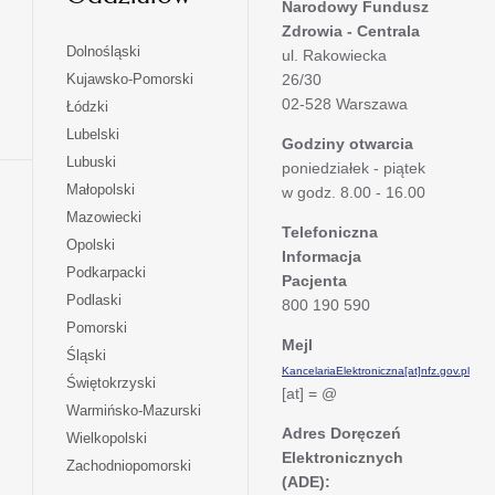
Narodowy Fundusz
Zdrowia - Centrala
otwiera
Dolnośląski
ul. Rakowiecka
się
otwiera
Kujawsko-Pomorski
26/30
w
się
02-528 Warszawa
otwiera
Łódzki
nowej
w
się
otwiera
Lubelski
karcie
nowej
Godziny otwarcia
w
się
otwiera
Lubuski
karcie
poniedziałek - piątek
nowej
w
się
otwiera
Małopolski
karcie
w godz. 8.00 - 16.00
nowej
w
się
otwiera
Mazowiecki
karcie
nowej
w
Telefoniczna
się
otwiera
Opolski
karcie
nowej
Informacja
w
się
otwiera
Podkarpacki
karcie
nowej
Pacjenta
w
się
otwiera
Podlaski
karcie
800 190 590
nowej
w
się
otwiera
Pomorski
karcie
nowej
w
Mejl
się
otwiera
Śląski
karcie
nowej
w
KancelariaElektroniczna[at]nfz.gov.pl
się
otwiera
Świętokrzyski
karcie
nowej
[at] = @
w
się
otwiera
Warmińsko-Mazurski
karcie
nowej
w
się
Adres Doręczeń
otwiera
Wielkopolski
karcie
nowej
w
Elektronicznych
się
otwiera
Zachodniopomorski
karcie
nowej
w
(ADE):
się
karcie