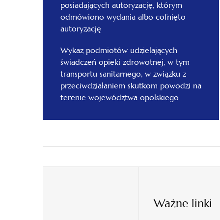
posiadających autoryzację, którym
odmówiono wydania albo cofnięto
autoryzację
Wykaz podmiotów udzielających
świadczeń opieki zdrowotnej, w tym
transportu sanitarnego, w związku z
przeciwdziałaniem skutkom powodzi na
terenie województwa opolskiego
Ważne linki