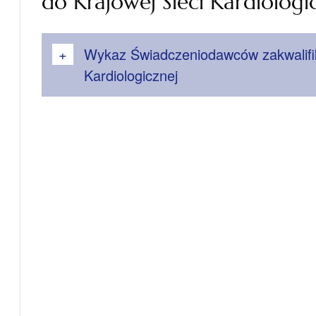
do Krajowej Sieci Kardiologi
Wykaz Świadczeniodawców zakwalifi
Kardiologicznej