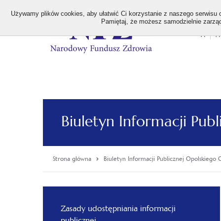
>
Używamy plików cookies, aby ułatwić Ci korzystanie z naszego serwisu or
Pamiętaj, że możesz samodzielnie zarządz
A
A
Stan
wielk
czcion
Biuletyn Informacji Pu
Strona główna
Biuletyn Informacji Publicznej Opolskieg
Menu
główne
Zasady udostępniania informacji
publicznej