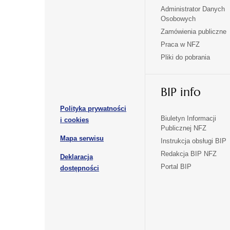
Administrator Danych
otwiera
otwiera
Osobowych
się
się
Zamówienia publiczne
w
w
Praca w NFZ
otwiera
otwiera
nowej
nowej
Pliki do pobrania
się
się
karcie
karcie
w
w
otwiera
nowej
nowej
BIP info
się
karcie
karcie
w
Polityka prywatności
nowej
otwiera
Biuletyn Informacji
i cookies
karcie
Publicznej NFZ
się
otwiera
Mapa serwisu
w
Instrukcja obsługi BIP
się
nowej
Redakcja BIP NFZ
Deklaracja
w
karcie
otwiera
Portal BIP
otwiera
nowej
dostępności
się
karcie
się
w
w
nowej
nowej
karcie
karcie