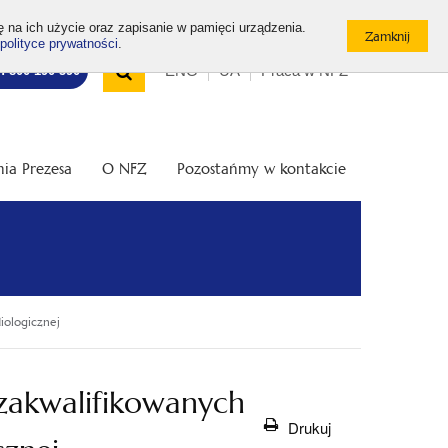
ę na ich użycie oraz zapisanie w pamięci urządzenia.
polityce prywatności
.
Wyszukiwarka
Top
Otwórz
ENG
UA
Praca w NFZ
7: 800 190 590
/
menu
Zamknij
wyszukiwarkę
ia Prezesa
O NFZ
Pozostańmy w kontakcie
iologicznej
akwalifikowanych
Drukuj