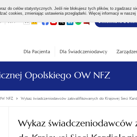
az do celów statystycznych. Jeśli nie blokujesz tych plików, to zgadzasz si
ać cookies, zmieniając ustawienia przeglądarki. Więcej informacji w naszej
Bezpłatna
otwiera
otwiera
otwiera
otwiera
otwiera
otwiera
+
A++
A
A
Infolinia NFZ 24h/
się
się
się
się
się
się
w
w
w
w
w
w
infolinia
dardowa
Średnia
Duża
nowej
nowej
nowej
nowej
nowej
nowej
karcie
karcie
karcie
karcie
karcie
karcie
ość
wielkość
wielkość
ki
czcionki
czcionki
Dla Pacjenta
Dla Świadczeniodawcy
Zarządzen
blicznej Opolskiego OW NFZ
o OW NFZ
Wykaz świadczeniodawców zakwalifikowanych do Krajowej Sieci Kard
Wykaz świadczeniodawców z