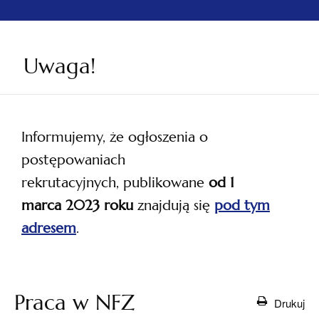
Uwaga!
Informujemy, że ogłoszenia o
postępowaniach
rekrutacyjnych, publikowane
od 1
marca 2023 roku
znajdują się
pod tym
adresem
.
otwiera
się w
nowej
Praca w NFZ
Drukuj
karcie