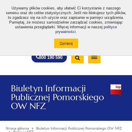
>
Używamy plików cookies, aby ułatwić Ci korzystanie z naszego
serwisu oraz do celów statystycznych. Jeśli nie blokujesz tych plików,
to zgadzasz się na ich użycie oraz zapisanie w pamięci urządzenia.
Pamiętaj, że możesz samodzielnie zarządzać cookies, zmieniając
ustawienia przeglądarki. Więcej informacji w naszej
polityce
prywatności
.
otwiera
otwiera
otwiera
otwiera
otwiera
otwiera
A
A+
A++
A
A
się
się
się
się
się
się
w
w
w
w
w
w
Standardowa
Średnia
Duża
nowej
nowej
nowej
nowej
nowej
nowej
Wyszukiwarka
karcie
karcie
karcie
karcie
karcie
karcie
wielkość
wielkość
wielkość
Bezpłatna
Otwórz
800 190 590
czcionki
czcionki
czcionki
infolinia
/
Zamknij
wyszukiwarkę
Biuletyn Informacji
Publicznej Pomorskiego
OW NFZ
Strona główna
Biuletyn Informacji Publicznej Pomorskiego OW NFZ