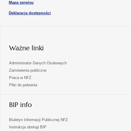
karcie
otwiera
Mapa serwisu
w
się
nowej
otwiera
Deklaracja dostępności
w
karcie
się
nowej
karcie
w
nowej
karcie
Ważne linki
Administrator Danych Osobowych
Zamówienia publiczne
Praca w NFZ
Pliki do pobrania
BIP info
Biuletyn Informacji Publicznej NFZ
Instrukcja obsługi BIP