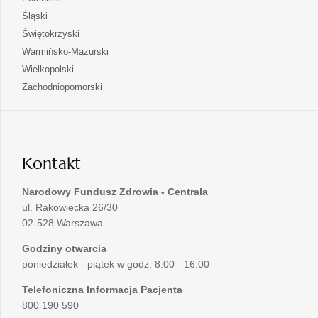
nowej
w
się
otwiera
Śląski
karcie
nowej
w
się
otwiera
Świętokrzyski
karcie
nowej
w
się
otwiera
Warmińsko-Mazurski
karcie
nowej
w
się
otwiera
Wielkopolski
karcie
nowej
w
się
otwiera
Zachodniopomorski
karcie
nowej
w
się
karcie
nowej
w
karcie
nowej
karcie
Kontakt
Narodowy Fundusz Zdrowia - Centrala
ul. Rakowiecka 26/30
02-528 Warszawa
Godziny otwarcia
poniedziałek - piątek w godz. 8.00 - 16.00
Telefoniczna Informacja Pacjenta
800 190 590