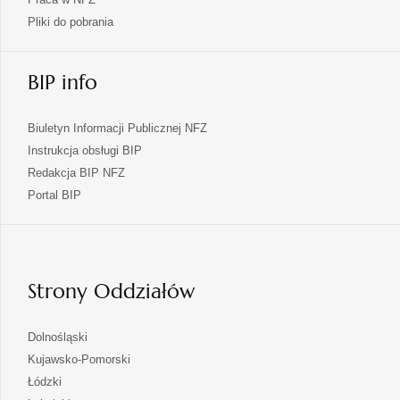
Pliki do pobrania
BIP info
Biuletyn Informacji Publicznej NFZ
Instrukcja obsługi BIP
Redakcja BIP NFZ
otwiera
Portal BIP
się
w
nowej
karcie
Strony Oddziałów
otwiera
Dolnośląski
się
otwiera
Kujawsko-Pomorski
w
się
otwiera
Łódzki
nowej
w
się