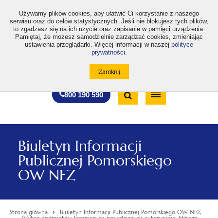
>
Używamy plików cookies, aby ułatwić Ci korzystanie z naszego
serwisu oraz do celów statystycznych. Jeśli nie blokujesz tych plików,
to zgadzasz się na ich użycie oraz zapisanie w pamięci urządzenia.
Pamiętaj, że możesz samodzielnie zarządzać cookies, zmieniając
ustawienia przeglądarki. Więcej informacji w naszej
polityce
prywatności
.
otwiera
otwiera
otwiera
otwiera
otwiera
otwiera
A
A+
A++
A
A
się
się
się
się
się
się
w
w
w
w
w
w
Standardowa
Średnia
Duża
nowej
nowej
nowej
nowej
nowej
nowej
Wyszukiwarka
karcie
karcie
karcie
karcie
karcie
karcie
wielkość
wielkość
wielkość
Bezpłatna
Otwórz
800 190 590
czcionki
czcionki
czcionki
infolinia
/
Zamknij
wyszukiwarkę
Biuletyn Informacji
Publicznej Pomorskiego
OW NFZ
Strona główna
Biuletyn Informacji Publicznej Pomorskiego OW NFZ