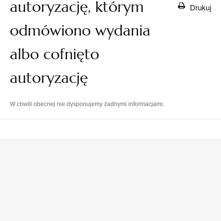
autoryzację, którym
Drukuj
odmówiono wydania
albo cofnięto
autoryzację
W chwili obecnej nie dysponujemy żadnymi informacjami.
otwiera
otwiera
się
się