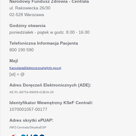
Narodowy Fundusz Zdrowia - Centrala
ul. Rakowiecka 26/30
02-528 Warszawa
Godziny otwarcia
poniedziałek - piątek w godz. 8.00 - 16.00
Telefoniczna Informacja Pacjenta
800 190 590
Mejl
KancelariaElektroniczna[at]nfz.gov.pl
[at] = @
Adres Doręczeń Elektronicznych (ADE):
AE:PL-98754-99859-GJBJA-29
Identyfikator Wewnętrzny KSeF Centrali:
1070001057-00177
Adres skrytki ePUAP:
/NFZ-Centrala/SkrytkaESP