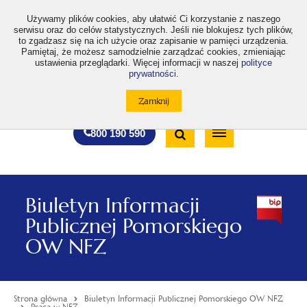
>
Używamy plików cookies, aby ułatwić Ci korzystanie z naszego
serwisu oraz do celów statystycznych. Jeśli nie blokujesz tych plików,
to zgadzasz się na ich użycie oraz zapisanie w pamięci urządzenia.
Pamiętaj, że możesz samodzielnie zarządzać cookies, zmieniając
ustawienia przeglądarki. Więcej informacji w naszej
polityce
prywatności
.
otwiera
otwiera
otwiera
otwiera
otwiera
otwiera
A
A+
A++
A
A
się
się
się
się
się
się
w
w
w
w
w
w
Standardowa
Średnia
Duża
nowej
nowej
nowej
nowej
nowej
nowej
Wyszukiwarka
karcie
karcie
karcie
karcie
karcie
karcie
wielkość
wielkość
wielkość
Bezpłatna
Otwórz
800 190 590
czcionki
czcionki
czcionki
infolinia
/
Zamknij
wyszukiwarkę
Biuletyn Informacji
Publicznej Pomorskiego
OW NFZ
Strona główna
Biuletyn Informacji Publicznej Pomorskiego OW NFZ