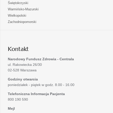
się
otwiera
Świętokrzyski
karcie
nowej
w
się
otwiera
Warmińsko-Mazurski
karcie
nowej
w
się
otwiera
Wielkopolski
karcie
nowej
w
się
otwiera
Zachodniopomorski
karcie
nowej
w
się
karcie
nowej
w
karcie
nowej
karcie
Kontakt
Narodowy Fundusz Zdrowia - Centrala
ul. Rakowiecka 26/30
02-528 Warszawa
Godziny otwarcia
poniedziałek - piątek w godz. 8.00 - 16.00
Telefoniczna Informacja Pacjenta
800 190 590
Mejl