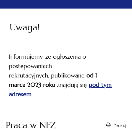
Uwaga!
Informujemy, że ogłoszenia o
postępowaniach
rekrutacyjnych, publikowane
od 1
marca 2023 roku
znajdują się
pod tym
adresem
.
otwiera
się w
nowej
Praca w NFZ
Drukuj
karcie