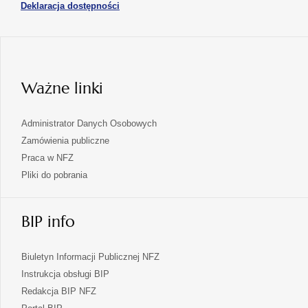
otwiera
Deklaracja dostępności
w
karcie
się
nowej
karcie
w
nowej
karcie
Ważne linki
Administrator Danych Osobowych
Zamówienia publiczne
Praca w NFZ
Pliki do pobrania
BIP info
Biuletyn Informacji Publicznej NFZ
Instrukcja obsługi BIP
Redakcja BIP NFZ
otwiera