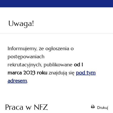
Uwaga!
Informujemy, że ogłoszenia o
postępowaniach
rekrutacyjnych, publikowane
od 1
marca 2023 roku
znajdują się
pod tym
adresem
.
otwiera
się w
nowej
Praca w NFZ
Drukuj
karcie