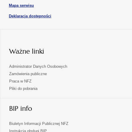
karcie
otwiera
Mapa serwisu
w
się
nowej
otwiera
Deklaracja dostępności
w
karcie
się
nowej
karcie
w
nowej
karcie
Ważne linki
Administrator Danych Osobowych
Zamówienia publiczne
Praca w NFZ
Pliki do pobrania
BIP info
Biuletyn Informacji Publicznej NFZ
Instrukcja obsługi BIP