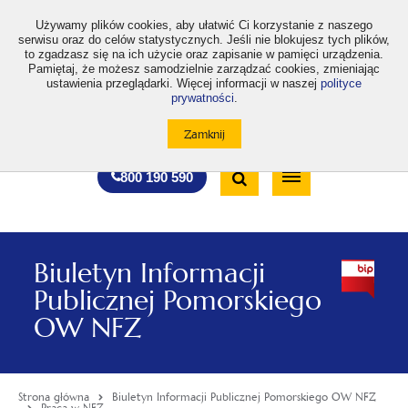
>
Używamy plików cookies, aby ułatwić Ci korzystanie z naszego
serwisu oraz do celów statystycznych. Jeśli nie blokujesz tych plików,
to zgadzasz się na ich użycie oraz zapisanie w pamięci urządzenia.
Pamiętaj, że możesz samodzielnie zarządzać cookies, zmieniając
ustawienia przeglądarki. Więcej informacji w naszej
polityce
prywatności
.
otwiera
otwiera
otwiera
otwiera
otwiera
otwiera
A
A+
A++
A
A
się
się
się
się
się
się
w
w
w
w
w
w
Standardowa
Średnia
Duża
nowej
nowej
nowej
nowej
nowej
nowej
Wyszukiwarka
karcie
karcie
karcie
karcie
karcie
karcie
wielkość
wielkość
wielkość
Bezpłatna
Otwórz
800 190 590
czcionki
czcionki
czcionki
infolinia
/
Zamknij
wyszukiwarkę
Biuletyn Informacji
Publicznej Pomorskiego
OW NFZ
Strona główna
Biuletyn Informacji Publicznej Pomorskiego OW NFZ