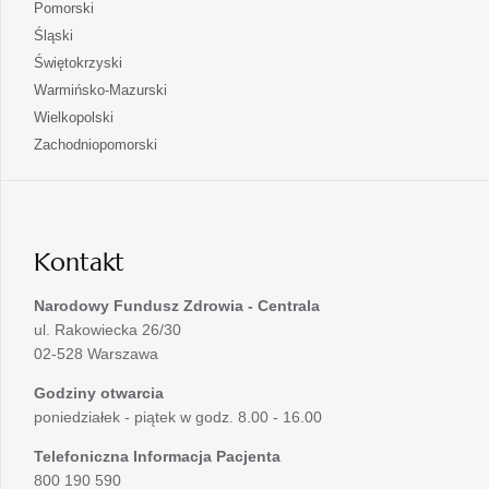
się
otwiera
Pomorski
karcie
nowej
w
się
otwiera
Śląski
karcie
nowej
w
się
otwiera
Świętokrzyski
karcie
nowej
w
się
otwiera
Warmińsko-Mazurski
karcie
nowej
w
się
otwiera
Wielkopolski
karcie
nowej
w
się
otwiera
Zachodniopomorski
karcie
nowej
w
się
karcie
nowej
w
karcie
nowej
karcie
Kontakt
Narodowy Fundusz Zdrowia - Centrala
ul. Rakowiecka 26/30
02-528 Warszawa
Godziny otwarcia
poniedziałek - piątek w godz. 8.00 - 16.00
Telefoniczna Informacja Pacjenta
800 190 590