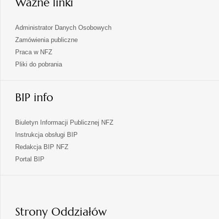
Ważne linki
Administrator Danych Osobowych
Zamówienia publiczne
Praca w NFZ
Pliki do pobrania
BIP info
Biuletyn Informacji Publicznej NFZ
Instrukcja obsługi BIP
Redakcja BIP NFZ
otwiera
Portal BIP
się
w
nowej
karcie
Strony Oddziałów