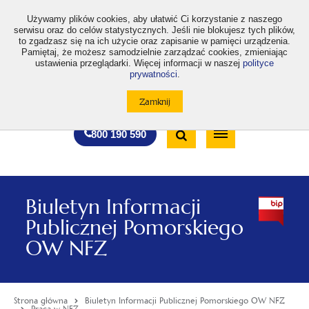
>
Używamy plików cookies, aby ułatwić Ci korzystanie z naszego
serwisu oraz do celów statystycznych. Jeśli nie blokujesz tych plików,
to zgadzasz się na ich użycie oraz zapisanie w pamięci urządzenia.
Pamiętaj, że możesz samodzielnie zarządzać cookies, zmieniając
ustawienia przeglądarki. Więcej informacji w naszej
polityce
prywatności
.
otwiera
otwiera
otwiera
otwiera
otwiera
otwiera
A
A+
A++
A
A
się
się
się
się
się
się
w
w
w
w
w
w
Standardowa
Średnia
Duża
nowej
nowej
nowej
nowej
nowej
nowej
Wyszukiwarka
karcie
karcie
karcie
karcie
karcie
karcie
wielkość
wielkość
wielkość
Bezpłatna
Otwórz
800 190 590
czcionki
czcionki
czcionki
infolinia
/
Zamknij
wyszukiwarkę
Biuletyn Informacji
Publicznej Pomorskiego
OW NFZ
Strona główna
Biuletyn Informacji Publicznej Pomorskiego OW NFZ