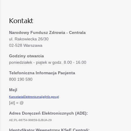
w
karcie
nowej
karcie
Kontakt
Narodowy Fundusz Zdrowia - Centrala
ul. Rakowiecka 26/30
02-528 Warszawa
Godziny otwarcia
poniedziałek - piątek w godz. 8.00 - 16.00
Telefoniczna Informacja Pacjenta
800 190 590
Mejl
KancelariaElektroniczna[at]nfz.gov.pl
[at] = @
Adres Doręczeń Elektronicznych (ADE):
AE:PL-98754-99859-GJBJA-29
Identyfikator Wewnętrzny KSeF Centrali: