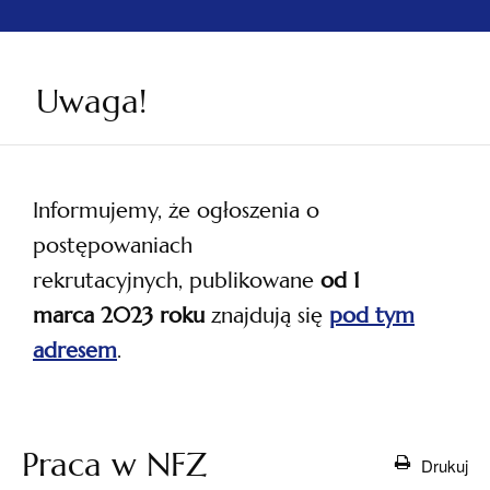
Uwaga!
Informujemy, że ogłoszenia o
postępowaniach
rekrutacyjnych, publikowane
od 1
marca 2023 roku
znajdują się
pod tym
adresem
.
otwiera
się w
nowej
Praca w NFZ
Drukuj
karcie