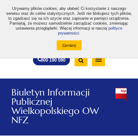
>
Używamy plików cookies, aby ułatwić Ci korzystanie z naszego
serwisu oraz do celów statystycznych. Jeśli nie blokujesz tych plików,
to zgadzasz się na ich użycie oraz zapisanie w pamięci urządzenia.
Pamiętaj, że możesz samodzielnie zarządzać cookies, zmieniając
ustawienia przeglądarki. Więcej informacji w naszej
polityce
prywatności
.
otwiera
otwiera
otwiera
otwiera
otwiera
otwiera
A
A+
A++
A
A
się
się
się
się
się
się
w
w
w
w
w
w
Standardowa
Średnia
Duża
nowej
nowej
nowej
nowej
nowej
nowej
Wyszukiwarka
karcie
karcie
karcie
karcie
karcie
karcie
wielkość
wielkość
wielkość
Bezpłatna
Otwórz
800 190 590
czcionki
czcionki
czcionki
infolinia
/
Zamknij
wyszukiwarkę
Biuletyn Informacji
Publicznej
Wielkopolskiego OW
NFZ