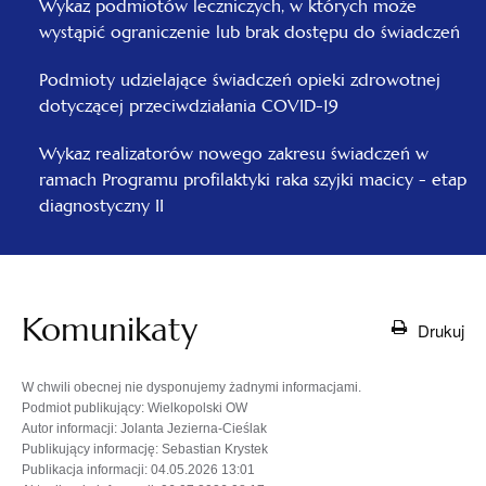
Wykaz podmiotów leczniczych, w których może
wystąpić ograniczenie lub brak dostępu do świadczeń
Podmioty udzielające świadczeń opieki zdrowotnej
dotyczącej przeciwdziałania COVID-19
Wykaz realizatorów nowego zakresu świadczeń w
ramach Programu profilaktyki raka szyjki macicy - etap
diagnostyczny II
Komunikaty
Drukuj
W chwili obecnej nie dysponujemy żadnymi informacjami.
Podmiot publikujący
: Wielkopolski OW
Autor informacji
: Jolanta Jezierna-Cieślak
Publikujący informację
: Sebastian Krystek
Publikacja informacji
: 04.05.2026 13:01