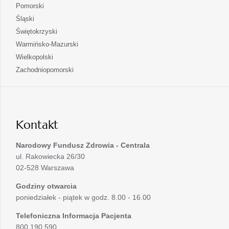
się
otwiera
Pomorski
karcie
nowej
w
się
otwiera
Śląski
karcie
nowej
w
się
otwiera
Świętokrzyski
karcie
nowej
w
się
otwiera
Warmińsko-Mazurski
karcie
nowej
w
się
otwiera
Wielkopolski
karcie
nowej
w
się
otwiera
Zachodniopomorski
karcie
nowej
w
się
karcie
nowej
w
karcie
nowej
karcie
Kontakt
Narodowy Fundusz Zdrowia - Centrala
ul. Rakowiecka 26/30
02-528 Warszawa
Godziny otwarcia
poniedziałek - piątek w godz. 8.00 - 16.00
Telefoniczna Informacja Pacjenta
800 190 590