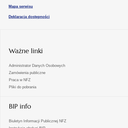
się
karcie
otwiera
Mapa serwisu
w
się
nowej
otwiera
Deklaracja dostępności
w
karcie
się
nowej
karcie
w
nowej
karcie
Ważne linki
Administrator Danych Osobowych
Zamówienia publiczne
Praca w NFZ
Pliki do pobrania
BIP info
Biuletyn Informacji Publicznej NFZ