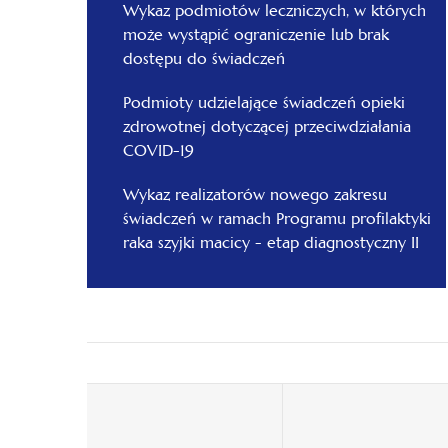
Wykaz podmiotów leczniczych, w których
może wystąpić ograniczenie lub brak
dostępu do świadczeń
Podmioty udzielające świadczeń opieki
zdrowotnej dotyczącej przeciwdziałania
COVID-19
Wykaz realizatorów nowego zakresu
świadczeń w ramach Programu profilaktyki
raka szyjki macicy - etap diagnostyczny II