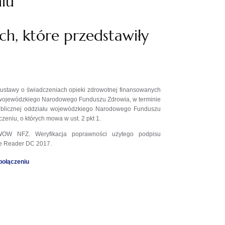
niu
h, które przedstawiły
e ustawy o świadczeniach opieki zdrowotnej finansowanych
łu wojewódzkiego Narodowego Funduszu Zdrowia, w terminie
 Publicznej oddziału wojewódzkiego Narodowego Funduszu
zeniu, o których mowa w ust. 2 pkt 1.
 WOW NFZ. Weryfikacja poprawności użytego podpisu
be Reader DC 2017.
połączeniu