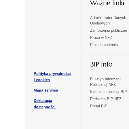
Ważne linki
Administrator Danych
otwiera
otwiera
Osobowych
się
się
Zamówienia publiczne
w
w
Praca w NFZ
otwiera
otwiera
nowej
nowej
Pliki do pobrania
się
się
karcie
karcie
w
w
otwiera
nowej
nowej
BIP info
się
karcie
karcie
w
Polityka prywatności
nowej
otwiera
Biuletyn Informacji
i cookies
karcie
Publicznej NFZ
się
otwiera
Mapa serwisu
w
Instrukcja obsługi BIP
się
nowej
Redakcja BIP NFZ
Deklaracja
w
karcie
otwiera
Portal BIP
otwiera
nowej
dostępności
się
karcie
się
w
w
nowej
nowej
karcie