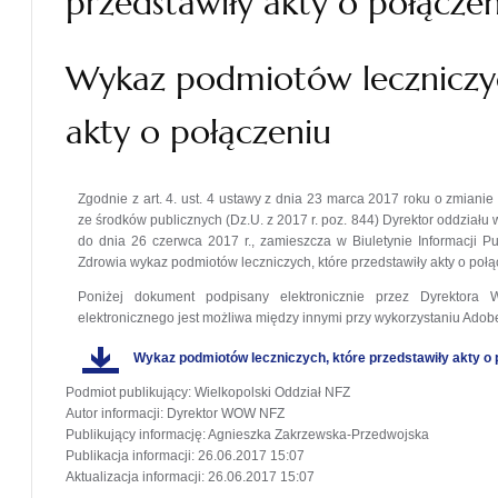
przedstawiły akty o połącze
Wykaz podmiotów leczniczyc
akty o połączeniu
Zgodnie z art. 4. ust. 4 ustawy z dnia 23 marca 2017 roku o zmiani
ze środków publicznych (Dz.U. z 2017 r. poz. 844) Dyrektor oddzia
do dnia 26 czerwca 2017 r., zamieszcza w Biuletynie Informacji
Zdrowia wykaz podmiotów leczniczych, które przedstawiły akty o połąc
Poniżej dokument podpisany elektronicznie przez Dyrektora
elektronicznego jest możliwa między innymi przy wykorzystaniu Ado
Wykaz podmiotów leczniczych, które przedstawiły akty o 
Podmiot publikujący
: Wielkopolski Oddział NFZ
Autor informacji
: Dyrektor WOW NFZ
Publikujący informację
: Agnieszka Zakrzewska-Przedwojska
Publikacja informacji
: 26.06.2017 15:07
Aktualizacja informacji
: 26.06.2017 15:07