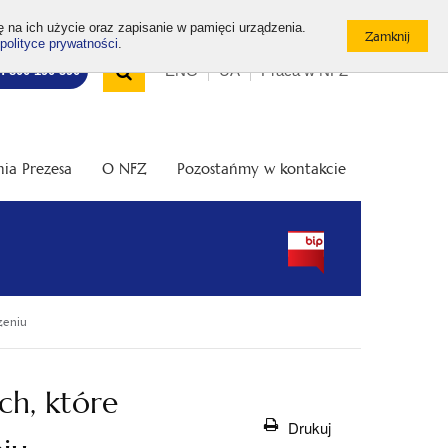
ę na ich użycie oraz zapisanie w pamięci urządzenia.
polityce prywatności
.
Wyszukiwarka
Top
Otwórz
ENG
UA
Praca w NFZ
7: 800 190 590
/
menu
Zamknij
wyszukiwarkę
ia Prezesa
O NFZ
Pozostańmy w kontakcie
zeniu
h, które
Drukuj