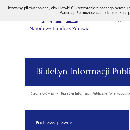
>
Używamy plików cookies, aby ułatwić Ci korzystanie z naszego serwisu or
Pamiętaj, że możesz samodzielnie zarządz
A
A
Stan
wielk
czcion
Biuletyn Informacji Pu
Strona główna
Biuletyn Informacji Publicznej Wielkopol
Menu
główne
Podstawy prawne