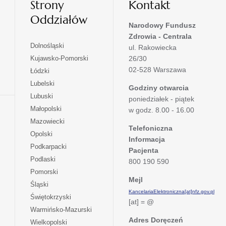
Strony
Kontakt
Oddziałów
Narodowy Fundusz
Zdrowia - Centrala
otwiera
Dolnośląski
ul. Rakowiecka
się
otwiera
Kujawsko-Pomorski
26/30
w
się
02-528 Warszawa
otwiera
Łódzki
nowej
w
się
otwiera
Lubelski
karcie
nowej
Godziny otwarcia
w
się
otwiera
Lubuski
karcie
poniedziałek - piątek
nowej
w
się
otwiera
Małopolski
karcie
w godz. 8.00 - 16.00
nowej
w
się
otwiera
Mazowiecki
karcie
nowej
w
Telefoniczna
się
otwiera
Opolski
karcie
nowej
Informacja
w
się
otwiera
Podkarpacki
karcie
nowej
Pacjenta
w
się
otwiera
Podlaski
karcie
800 190 590
nowej
w
się
otwiera
Pomorski
karcie
nowej
w
Mejl
się
otwiera
Śląski
karcie
nowej
w
KancelariaElektroniczna[at]nfz.gov.pl
się
otwiera
Świętokrzyski
karcie
nowej
[at] = @
w
się
otwiera
Warmińsko-Mazurski
karcie
nowej
w
się
Adres Doręczeń
otwiera
Wielkopolski
karcie
nowej