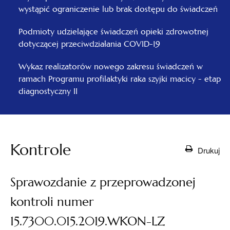
wystąpić ograniczenie lub brak dostępu do świadczeń
Podmioty udzielające świadczeń opieki zdrowotnej
dotyczącej przeciwdziałania COVID-19
Wykaz realizatorów nowego zakresu świadczeń w
ramach Programu profilaktyki raka szyjki macicy - etap
diagnostyczny II
Kontrole
Drukuj
Sprawozdanie z przeprowadzonej
kontroli numer
15.7300.015.2019.WKON-LZ