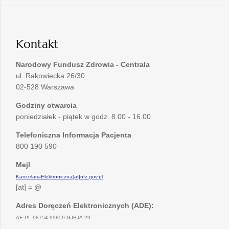
karcie
nowej
w
karcie
nowej
karcie
Kontakt
Narodowy Fundusz Zdrowia - Centrala
ul. Rakowiecka 26/30
02-528 Warszawa
Godziny otwarcia
poniedziałek - piątek w godz. 8.00 - 16.00
Telefoniczna Informacja Pacjenta
800 190 590
Mejl
KancelariaElektroniczna[at]nfz.gov.pl
[at] = @
Adres Doręczeń Elektronicznych (ADE):
AE:PL-98754-99859-GJBJA-29