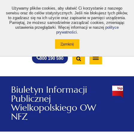
>
Używamy plików cookies, aby ułatwić Ci korzystanie z naszego
serwisu oraz do celów statystycznych. Jeśli nie blokujesz tych plików,
to zgadzasz się na ich użycie oraz zapisanie w pamięci urządzenia.
Pamiętaj, że możesz samodzielnie zarządzać cookies, zmieniając
ustawienia przeglądarki. Więcej informacji w naszej
polityce
prywatności
.
otwiera
otwiera
otwiera
otwiera
otwiera
otwiera
A
A+
A++
A
A
się
się
się
się
się
się
w
w
w
w
w
w
Standardowa
Średnia
Duża
nowej
nowej
nowej
nowej
nowej
nowej
Wyszukiwarka
karcie
karcie
karcie
karcie
karcie
karcie
wielkość
wielkość
wielkość
Bezpłatna
Otwórz
800 190 590
czcionki
czcionki
czcionki
infolinia
/
Zamknij
wyszukiwarkę
Biuletyn Informacji
Publicznej
Wielkopolskiego OW
NFZ