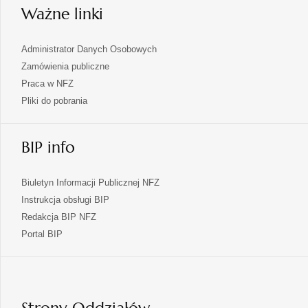
Ważne linki
Administrator Danych Osobowych
Zamówienia publiczne
Praca w NFZ
Pliki do pobrania
BIP info
Biuletyn Informacji Publicznej NFZ
Instrukcja obsługi BIP
Redakcja BIP NFZ
otwiera
Portal BIP
się
w
nowej
karcie