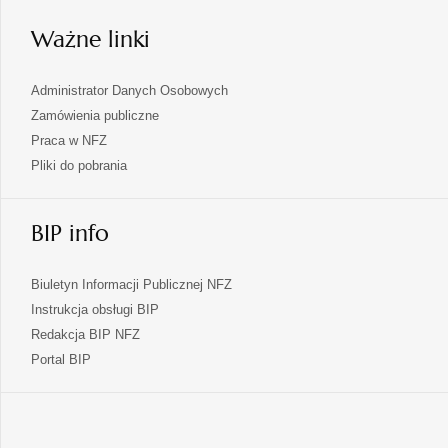
karcie
Ważne linki
Administrator Danych Osobowych
Zamówienia publiczne
Praca w NFZ
Pliki do pobrania
BIP info
Biuletyn Informacji Publicznej NFZ
Instrukcja obsługi BIP
Redakcja BIP NFZ
otwiera
Portal BIP
się
w
nowej
karcie