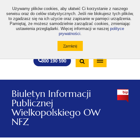
>
Używamy plików cookies, aby ułatwić Ci korzystanie z naszego
serwisu oraz do celów statystycznych. Jeśli nie blokujesz tych plików,
to zgadzasz się na ich użycie oraz zapisanie w pamięci urządzenia.
Pamiętaj, że możesz samodzielnie zarządzać cookies, zmieniając
ustawienia przeglądarki. Więcej informacji w naszej
polityce
prywatności
.
otwiera
otwiera
otwiera
otwiera
otwiera
otwiera
A
A+
A++
A
A
się
się
się
się
się
się
w
w
w
w
w
w
Standardowa
Średnia
Duża
nowej
nowej
nowej
nowej
nowej
nowej
Wyszukiwarka
karcie
karcie
karcie
karcie
karcie
karcie
wielkość
wielkość
wielkość
Bezpłatna
Otwórz
800 190 590
czcionki
czcionki
czcionki
infolinia
/
Zamknij
wyszukiwarkę
Biuletyn Informacji
Publicznej
Wielkopolskiego OW
NFZ