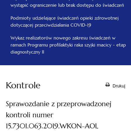
wystąpić ograniczenie lub brak dostępu do świadczeń
Podmioty udzielające świadczeń opieki zdrowotnej
dotyczącej przeciwdziałania COVID-19
Wykaz realizatorów nowego zakresu świadczeń w
ramach Programu profilaktyki raka szyjki macicy - etap
diagnostyczny II
Kontrole
Drukuj
Sprawozdanie z przeprowadzonej
kontroli numer
15.7301.063.2019.WKON-AOL