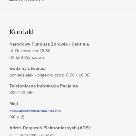
nowej
w
się
karcie
nowej
w
karcie
nowej
karcie
Kontakt
Narodowy Fundusz Zdrowia - Centrala
ul. Rakowiecka 26/30
02-528 Warszawa
Godziny otwarcia
poniedziałek - piątek w godz. 8.00 - 16.00
Telefoniczna Informacja Pacjenta
800 190 590
Mejl
KancelariaElektroniczna[at]nfz.gov.pl
[at] = @
Adres Doręczeń Elektronicznych (ADE):
AE:PL-98754-99859-GJBJA-29