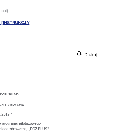
cel).
? [INSTRUKCJA]
Drukuj
/2019/DAiS
SZU ZDROWIA
 2019 r.
e programu pilotażowego
piece zdrowotnej „POZ PLUS”