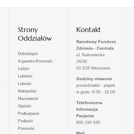
Strony
Kontakt
Oddziałów
Narodowy Fundusz
Zdrowia - Centrala
otwiera
Dolnośląski
ul. Rakowiecka
się
otwiera
Kujawsko-Pomorski
26/30
w
się
02-528 Warszawa
otwiera
Łódzki
nowej
w
się
otwiera
Lubelski
karcie
nowej
Godziny otwarcia
w
się
otwiera
Lubuski
karcie
poniedziałek - piątek
nowej
w
się
otwiera
Małopolski
karcie
w godz. 8.00 - 16.00
nowej
w
się
otwiera
Mazowiecki
karcie
nowej
w
Telefoniczna
się
otwiera
Opolski
karcie
nowej
Informacja
w
się
otwiera
Podkarpacki
karcie
nowej
Pacjenta
w
się
otwiera
Podlaski
karcie
800 190 590
nowej
w
się
otwiera
Pomorski
karcie
nowej
w
Mejl
się