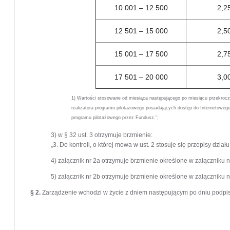
10 001 – 12 500
2,2
12 501 – 15 000
2,5
15 001 – 17 500
2,7
17 501 – 20 000
3,0
1) Wartości stosowane od miesiąca następującego po miesiącu przekrocz
realizatora programu pilotażowego posiadających dostęp do Internetowego
programu pilotażowego przez Fundusz.”;
3) w § 32 ust. 3 otrzymuje brzmienie:
„3. Do kontroli, o której mowa w ust. 2 stosuje się przepisy dział
4) załącznik nr 2a otrzymuje brzmienie określone w załączniku n
5) załącznik nr 2b otrzymuje brzmienie określone w załączniku n
§ 2.
Zarządzenie wchodzi w życie z dniem następującym po dniu podpis