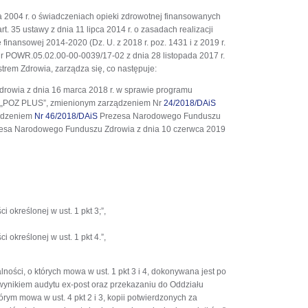
nia 2004 r. o świadczeniach opieki zdrowotnej finansowanych
art. 35 ustawy z dnia 11 lipca 2014 r. o zasadach realizacji
finansowej 2014-2020 (Dz. U. z 2018 r. poz. 1431 i z 2019 r.
r POWR.05.02.00-00-0039/17-02 z dnia 28 listopada 2017 r.
rem Zdrowia, zarządza się, co następuje:
owia z dnia 16 marca 2018 r. w sprawie programu
j „POZ PLUS”, zmienionym zarządzeniem Nr
24/2018/DAiS
ządzeniem
Nr 46/2018/DAiS
Prezesa Narodowego Funduszu
esa Narodowego Funduszu Zdrowia z dnia 10 czerwca 2019
i określonej w ust. 1 pkt 3;”,
i określonej w ust. 1 pkt 4.”,
ności, o których mowa w ust. 1 pkt 3 i 4, dokonywana jest po
nikiem audytu ex-post oraz przekazaniu do Oddziału
órym mowa w ust. 4 pkt 2 i 3, kopii potwierdzonych za