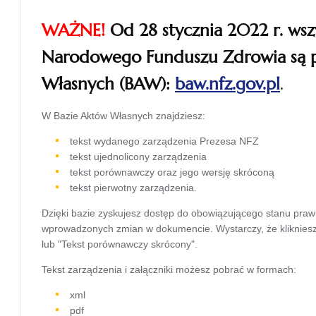
WAŻNE!
Od 28 stycznia 2022 r. wsz
Narodowego Funduszu Zdrowia są 
Własnych (BAW):
baw.nfz.gov.pl
.
otwiera
W Bazie Aktów Własnych znajdziesz:
się w
tekst wydanego zarządzenia Prezesa NFZ
tekst ujednolicony zarządzenia
nowej
tekst porównawczy oraz jego wersję skróconą
karcie
tekst pierwotny zarządzenia.
Dzięki bazie zyskujesz dostęp do obowiązującego stanu pra
wprowadzonych zmian w dokumencie. Wystarczy, że kliknie
lub "Tekst porównawczy skrócony".
Tekst zarządzenia i załączniki możesz pobrać w formach:
xml
pdf