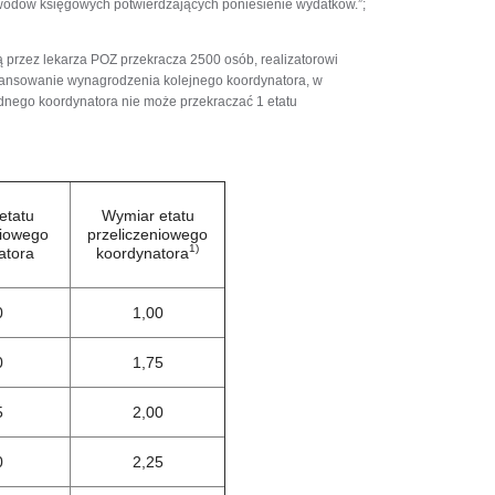
owodów księgowych potwierdzających poniesienie wydatków.”;
ą przez lekarza POZ przekracza 2500 osób, realizatorowi
inansowanie wynagrodzenia kolejnego koordynatora, w
ednego koordynatora nie może przekraczać 1 etatu
etatu
Wymiar etatu
niowego
przeliczeniowego
1)
atora
koordynatora
0
1,00
0
1,75
5
2,00
0
2,25