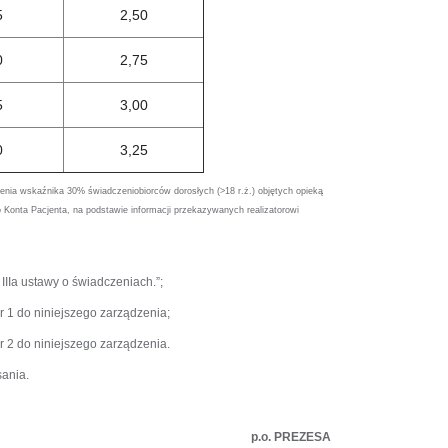
5
2,50
0
2,75
5
3,00
0
3,25
enia wskaźnika 30% świadczeniobiorców dorosłych (>18 r.ż.) objętych opieką
 Konta Pacjenta, na podstawie informacji przekazywanych realizatorowi
u IIIa ustawy o świadczeniach.”;
r 1 do niniejszego zarządzenia;
r 2 do niniejszego zarządzenia.
ania.
p.o. PREZESA