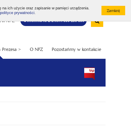
ę na ich użycie oraz zapisanie w pamięci urządzenia.
polityce prywatności
.
Wyszukiw
Bezpłatna
Otwórz
a w NFZ
Infolinia NFZ 24h/7: 800 190 590
infolinia
/
Zamknij
wyszukiwarkę
 Prezesa >
O NFZ
Pozostańmy w kontakcie