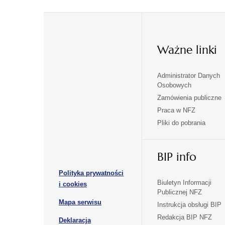
Ważne linki
Administrator Danych
otwiera
otwiera
Osobowych
się
się
Zamówienia publiczne
w
w
Praca w NFZ
otwiera
otwiera
nowej
nowej
Pliki do pobrania
się
się
karcie
karcie
w
w
otwiera
nowej
nowej
BIP info
się
karcie
karcie
w
Polityka prywatności
nowej
otwiera
Biuletyn Informacji
i cookies
karcie
Publicznej NFZ
się
otwiera
Mapa serwisu
w
Instrukcja obsługi BIP
się
nowej
Redakcja BIP NFZ
Deklaracja
w
karcie