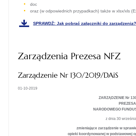
doc
oraz (w odpowiednich przypadkach) także w xlsx/xls (Ex
SPRAWDŹ: Jak pobrać załączniki do zarządzenia
otwiera
się w
nowej
karcie
Zarządzenia Prezesa NFZ
Zarządzenie Nr 130/2019/DAiS
01-10-2019
ZARZĄDZENIE Nr 130
PREZESA
NARODOWEGO FUNDU
z dnia 30 września
zmieniające zarządzenie w sprawi
opieki koordynowanej w podstawowej o