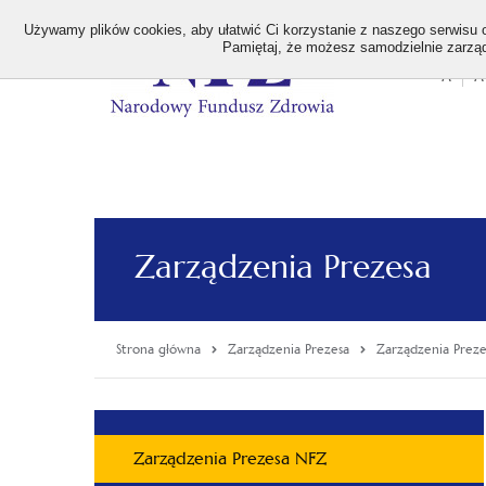
>
Używamy plików cookies, aby ułatwić Ci korzystanie z naszego serwisu or
Pamiętaj, że możesz samodzielnie zarządz
A
A
Stan
wielk
czcion
Zarządzenia Prezesa
Strona główna
Zarządzenia Prezesa
Zarządzenia Prez
Menu
Zarządzenia Prezesa NFZ