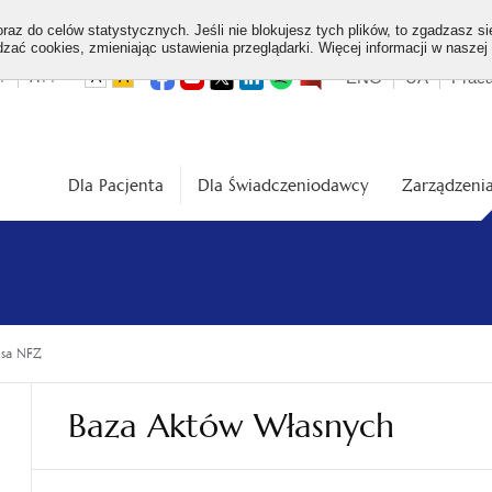
az do celów statystycznych. Jeśli nie blokujesz tych plików, to zgadzasz si
ać cookies, zmieniając ustawienia przeglądarki. Więcej informacji w naszej
Top
otwiera
otwiera
otwiera
otwiera
otwiera
otwiera
+
A++
ENG
UA
Prac
A
A
się
się
się
się
się
się
w
w
w
w
w
w
dardowa
Średnia
Duża
menu
nowej
nowej
nowej
nowej
nowej
nowej
karcie
karcie
karcie
karcie
karcie
karcie
ość
wielkość
wielkość
ki
czcionki
czcionki
Dla Pacjenta
Dla Świadczeniodawcy
Zarządzenia
esa NFZ
Baza Aktów Własnych