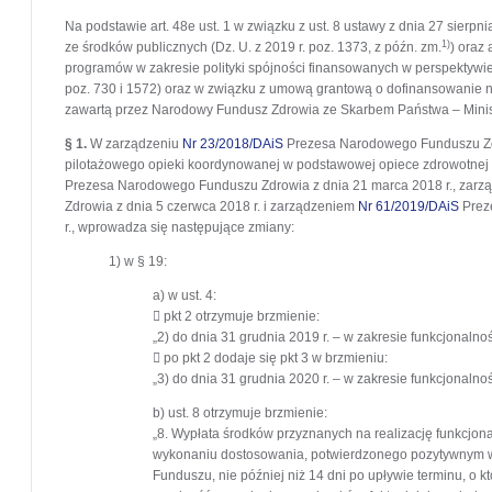
Na podstawie art. 48e ust. 1 w związku z ust. 8 ustawy z dnia 27 sierp
1)
ze środków publicznych (Dz. U. z 2019 r. poz. 1373, z późn. zm.
) oraz 
programów w zakresie polityki spójności finansowanych w perspektywie 
poz. 730 i 1572) oraz w związku z umową grantową o dofinansowanie n
zawartą przez Narodowy Fundusz Zdrowia ze Skarbem Państwa – Minist
§ 1.
W zarządzeniu
Nr 23/2018/DAiS
Prezesa Narodowego Funduszu Zdr
pilotażowego opieki koordynowanej w podstawowej opiece zdrowotne
Prezesa Narodowego Funduszu Zdrowia z dnia 21 marca 2018 r., zar
Zdrowia z dnia 5 czerwca 2018 r. i zarządzeniem
Nr 61/2019/DAiS
Prez
r., wprowadza się następujące zmiany:
1) w § 19:
a) w ust. 4:
 pkt 2 otrzymuje brzmienie:
„2) do dnia 31 grudnia 2019 r. – w zakresie funkcjonalnośc
 po pkt 2 dodaje się pkt 3 w brzmieniu:
„3) do dnia 31 grudnia 2020 r. – w zakresie funkcjonalnośc
b) ust. 8 otrzymuje brzmienie:
„8. Wypłata środków przyznanych na realizację funkcjonal
wykonaniu dostosowania, potwierdzonego pozytywnym wy
Funduszu, nie później niż 14 dni po upływie terminu, o kt