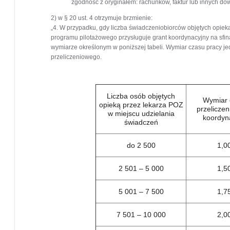
zgodność z oryginałem: rachunków, faktur lub innych d
2) w § 20 ust. 4 otrzymuje brzmienie:
„4. W przypadku, gdy liczba świadczeniobiorców objętych opiek
programu pilotażowego przysługuje grant koordynacyjny na sf
wymiarze określonym w poniższej tabeli. Wymiar czasu pracy j
przeliczeniowego.
Liczba osób objętych
Wymiar 
opieką przez lekarza POZ
przelicze
w miejscu udzielania
koordyn
świadczeń
do 2 500
1,0
2 501 – 5 000
1,5
5 001 – 7 500
1,7
7 501 – 10 000
2,0