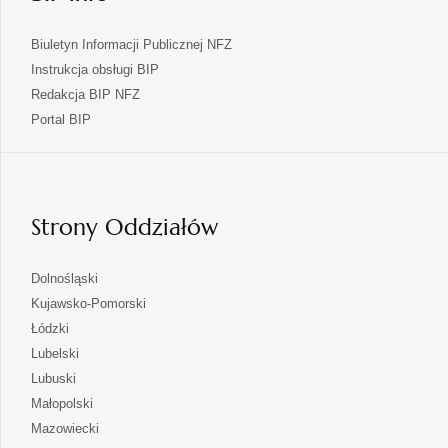
Biuletyn Informacji Publicznej NFZ
Instrukcja obsługi BIP
Redakcja BIP NFZ
otwiera
Portal BIP
się
w
nowej
karcie
Strony Oddziałów
otwiera
Dolnośląski
się
otwiera
Kujawsko-Pomorski
w
się
otwiera
Łódzki
nowej
w
się
otwiera
Lubelski
karcie
nowej
w
się
otwiera
Lubuski
karcie
nowej
w
się
otwiera
Małopolski
karcie
nowej
w
się
otwiera
Mazowiecki
karcie
nowej
w
się