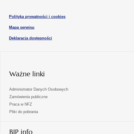
otwiera
nowej
nowej
się
karcie
karcie
w
otwiera
Polityka prywatności i cookies
nowej
się
karcie
otwiera
Mapa serwisu
w
się
nowej
otwiera
Deklaracja dostępności
w
karcie
się
nowej
karcie
w
nowej
karcie
Ważne linki
Administrator Danych Osobowych
Zamówienia publiczne
Praca w NFZ
Pliki do pobrania
BIP info