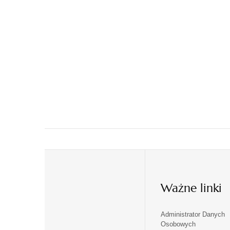
Ważne linki
Administrator Danych
otwiera
otwiera
Osobowych