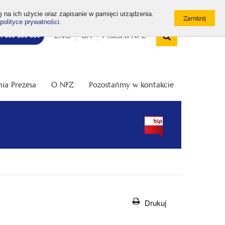
ę na ich użycie oraz zapisanie w pamięci urządzenia.
polityce prywatności
.
Wyszukiw
Top
Otwórz
ENG
UA
Praca w NFZ
7: 800 190 590
/
menu
Zamknij
wyszukiwarkę
ia Prezesa
O NFZ
Pozostańmy w kontakcie
Drukuj