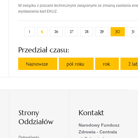
W związku z pracami technicznymi związanymi ze zmianą zasilania ene
wystawiania kart EKUZ.
1
26
27
28
29
30
31
Przedział czasu:
Najnowsze
pół roku
rok
2 la
Strony
Kontakt
Oddziałów
Narodowy Fundusz
Zdrowia - Centrala
otwiera
Dolnośląski