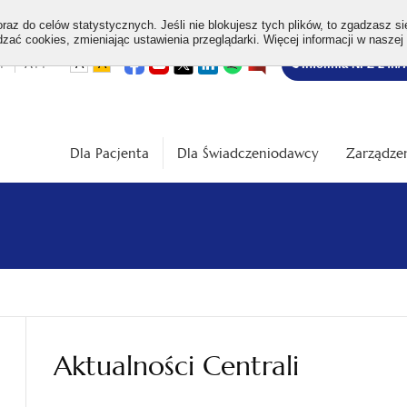
az do celów statystycznych. Jeśli nie blokujesz tych plików, to zgadzasz si
ać cookies, zmieniając ustawienia przeglądarki. Więcej informacji w naszej
Bezpłatna
otwiera
otwiera
otwiera
otwiera
otwiera
otwiera
+
A++
A
A
Infolinia NFZ 24h/
się
się
się
się
się
się
w
w
w
w
w
w
infolinia
dardowa
Średnia
Duża
nowej
nowej
nowej
nowej
nowej
nowej
karcie
karcie
karcie
karcie
karcie
karcie
ość
wielkość
wielkość
ki
czcionki
czcionki
Dla Pacjenta
Dla Świadczeniodawcy
Zarządzen
Aktualności Centrali