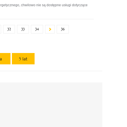
rgetycznego, chwilowo nie są dostępne usługi dotyczące
32
33
34
36
ta
5 lat