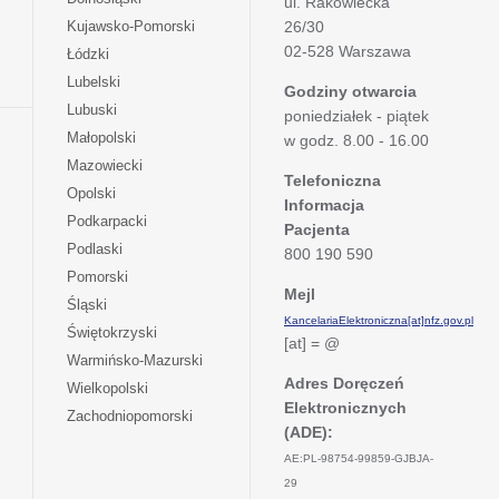
ul. Rakowiecka
się
otwiera
Kujawsko-Pomorski
26/30
w
się
02-528 Warszawa
otwiera
Łódzki
nowej
w
się
otwiera
Lubelski
karcie
nowej
Godziny otwarcia
w
się
otwiera
Lubuski
karcie
poniedziałek - piątek
nowej
w
się
otwiera
Małopolski
karcie
w godz. 8.00 - 16.00
nowej
w
się
otwiera
Mazowiecki
karcie
nowej
w
Telefoniczna
się
otwiera
Opolski
karcie
nowej
Informacja
w
się
otwiera
Podkarpacki
karcie
nowej
Pacjenta
w
się
otwiera
Podlaski
karcie
800 190 590
nowej
w
się
otwiera
Pomorski
karcie
nowej
w
Mejl
się
otwiera
Śląski
karcie
nowej
w
KancelariaElektroniczna[at]nfz.gov.pl
się
otwiera
Świętokrzyski
karcie
nowej
[at] = @
w
się
otwiera
Warmińsko-Mazurski
karcie
nowej
w
się
Adres Doręczeń
otwiera
Wielkopolski
karcie
nowej
w
Elektronicznych
się
otwiera
Zachodniopomorski
karcie
nowej
w
(ADE):
się
karcie
nowej
w
AE:PL-98754-99859-GJBJA-
karcie
nowej
29