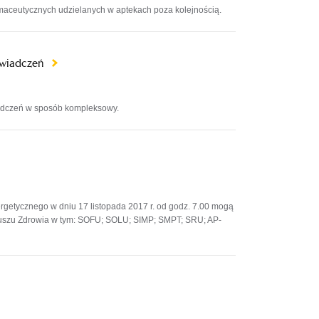
rmaceutycznych udzielanych w aptekach poza kolejnością.
świadczeń
iadczeń w sposób kompleksowy.
rgetycznego w dniu 17 listopada 2017 r. od godz. 7.00 mogą
uszu Zdrowia w tym: SOFU; SOLU; SIMP; SMPT; SRU; AP-