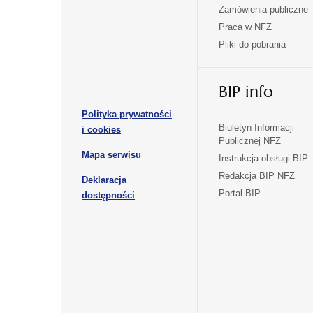
się
się
Zamówienia publiczne
w
w
Praca w NFZ
otwiera
otwiera
nowej
nowej
Pliki do pobrania
się
się
karcie
karcie
w
w
otwiera
nowej
nowej
BIP info
się
karcie
karcie
w
Polityka prywatności
nowej
otwiera
Biuletyn Informacji
i cookies
karcie
Publicznej NFZ
się
otwiera
Mapa serwisu
w
Instrukcja obsługi BIP
się
nowej
Redakcja BIP NFZ
Deklaracja
w
karcie
otwiera
Portal BIP
otwiera
nowej
dostępności
się
karcie
się
w
w
nowej
nowej
karcie
karcie