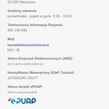
02-528 Warszawa
Godziny otwarcia
poniedziałek - piątek w godz. 8.00 - 16.00
Telefoniczna Informacja Pacjenta
800 190 590
Mejl
KancelariaElektroniczna[at]nfz.gov.pl
[at] = @
Adres Doręczeń Elektronicznych (ADE):
AE:PL-98754-99859-GJBJA-29
Identyfikator Wewnętrzny KSeF Centrali:
1070001057-00177
Adres skrytki ePUAP:
/NFZ-Centrala/SkrytkaESP
otwiera
się