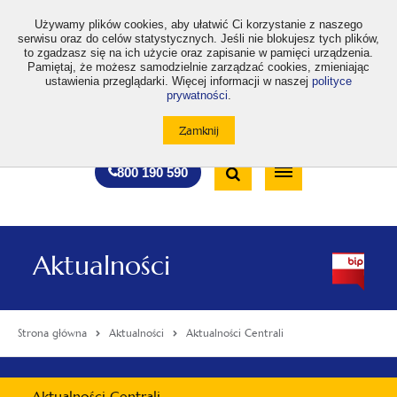
>
Używamy plików cookies, aby ułatwić Ci korzystanie z naszego
serwisu oraz do celów statystycznych. Jeśli nie blokujesz tych plików,
to zgadzasz się na ich użycie oraz zapisanie w pamięci urządzenia.
Pamiętaj, że możesz samodzielnie zarządzać cookies, zmieniając
ustawienia przeglądarki. Więcej informacji w naszej
polityce
prywatności
.
otwiera
otwiera
otwiera
otwiera
otwiera
otwiera
A
A+
A++
A
A
się
się
się
się
się
się
w
w
w
w
w
w
Standardowa
Średnia
Duża
nowej
nowej
nowej
nowej
nowej
nowej
Wyszukiwarka
karcie
karcie
karcie
karcie
karcie
karcie
wielkość
wielkość
wielkość
Bezpłatna
Otwórz
800 190 590
czcionki
czcionki
czcionki
infolinia
/
Zamknij
wyszukiwarkę
Aktualności
Strona główna
Aktualności
Aktualności Centrali
Menu
Aktualności Centrali