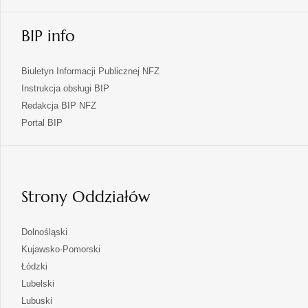
BIP info
Biuletyn Informacji Publicznej NFZ
Instrukcja obsługi BIP
Redakcja BIP NFZ
otwiera
Portal BIP
się
w
nowej
karcie
Strony Oddziałów
otwiera
Dolnośląski
się
otwiera
Kujawsko-Pomorski
w
się
otwiera
Łódzki
nowej
w
się
otwiera
Lubelski
karcie
nowej
w
się
otwiera
Lubuski
karcie
nowej