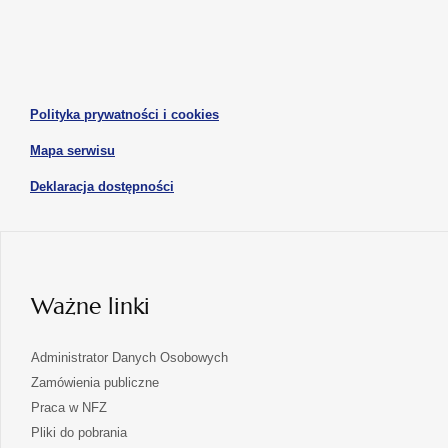
nowej
nowej
się
się
karcie
karcie
w
w
otwiera
nowej
nowej
się
karcie
karcie
w
otwiera
Polityka prywatności i cookies
nowej
się
karcie
otwiera
Mapa serwisu
w
się
nowej
otwiera
Deklaracja dostępności
w
karcie
się
nowej
karcie
w
nowej
karcie
Ważne linki
Administrator Danych Osobowych
Zamówienia publiczne
Praca w NFZ
Pliki do pobrania