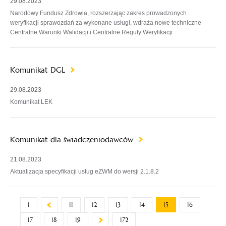
29.08.2023
Narodowy Fundusz Zdrowia, rozszerzając zakres prowadzonych
weryfikacji sprawozdań za wykonane usługi, wdraża nowe techniczne
Centralne Warunki Walidacji i Centralne Reguły Weryfikacji.
Komunikat DGL
29.08.2023
Komunikat LEK
Komunikat dla świadczeniodawców
21.08.2023
Aktualizacja specyfikacji usług eZWM do wersji 2.1.8.2
1
11
12
13
14
15
16
17
18
19
172