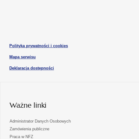
w
w
otwiera
otwiera
nowej
nowej
się
się
karcie
karcie
w
w
otwiera
nowej
nowej
się
karcie
karcie
w
otwiera
Polityka prywatności i cookies
nowej
się
karcie
otwiera
Mapa serwisu
w
się
nowej
otwiera
Deklaracja dostępności
w
karcie
się
nowej
karcie
w
nowej
karcie
Ważne linki
Administrator Danych Osobowych
Zamówienia publiczne
Praca w NFZ