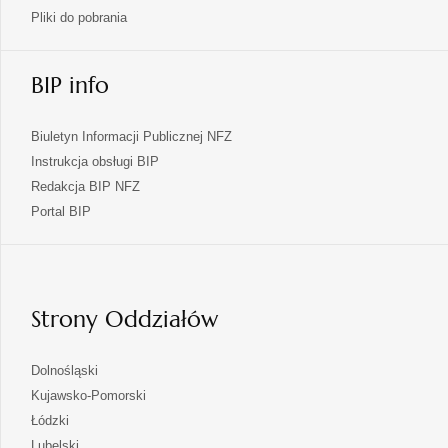
Pliki do pobrania
BIP info
Biuletyn Informacji Publicznej NFZ
Instrukcja obsługi BIP
Redakcja BIP NFZ
otwiera
Portal BIP
się
w
nowej
karcie
Strony Oddziałów
otwiera
Dolnośląski
się
otwiera
Kujawsko-Pomorski
w
się
otwiera
Łódzki
nowej
w
się
otwiera
Lubelski
karcie