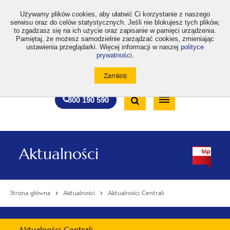
>
Używamy plików cookies, aby ułatwić Ci korzystanie z naszego
serwisu oraz do celów statystycznych. Jeśli nie blokujesz tych plików,
to zgadzasz się na ich użycie oraz zapisanie w pamięci urządzenia.
Pamiętaj, że możesz samodzielnie zarządzać cookies, zmieniając
ustawienia przeglądarki. Więcej informacji w naszej
polityce
prywatności
.
otwiera
otwiera
otwiera
otwiera
otwiera
otwiera
A
A+
A++
A
A
się
się
się
się
się
się
w
w
w
w
w
w
Standardowa
Średnia
Duża
nowej
nowej
nowej
nowej
nowej
nowej
Wyszukiwarka
karcie
karcie
karcie
karcie
karcie
karcie
wielkość
wielkość
wielkość
Bezpłatna
Otwórz
800 190 590
czcionki
czcionki
czcionki
infolinia
/
Zamknij
wyszukiwarkę
Aktualności
Strona główna
Aktualności
Aktualności Centrali
Menu
Aktualności Centrali