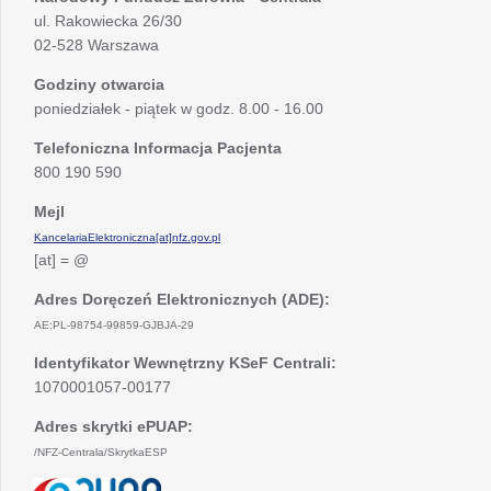
ul. Rakowiecka 26/30
02-528 Warszawa
Godziny otwarcia
poniedziałek - piątek w godz. 8.00 - 16.00
Telefoniczna Informacja Pacjenta
800 190 590
Mejl
KancelariaElektroniczna[at]nfz.gov.pl
[at] = @
Adres Doręczeń Elektronicznych (ADE):
AE:PL-98754-99859-GJBJA-29
Identyfikator Wewnętrzny KSeF Centrali:
1070001057-00177
Adres skrytki ePUAP:
/NFZ-Centrala/SkrytkaESP
otwiera