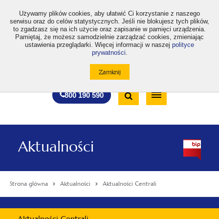
>
Używamy plików cookies, aby ułatwić Ci korzystanie z naszego
serwisu oraz do celów statystycznych. Jeśli nie blokujesz tych plików,
to zgadzasz się na ich użycie oraz zapisanie w pamięci urządzenia.
Pamiętaj, że możesz samodzielnie zarządzać cookies, zmieniając
ustawienia przeglądarki. Więcej informacji w naszej
polityce
prywatności
.
otwiera
otwiera
otwiera
otwiera
otwiera
otwiera
A
A+
A++
A
A
się
się
się
się
się
się
w
w
w
w
w
w
Standardowa
Średnia
Duża
nowej
nowej
nowej
nowej
nowej
nowej
Wyszukiwarka
karcie
karcie
karcie
karcie
karcie
karcie
wielkość
wielkość
wielkość
Bezpłatna
Otwórz
800 190 590
czcionki
czcionki
czcionki
infolinia
/
Zamknij
wyszukiwarkę
Aktualności
Strona główna
Aktualności
Aktualności Centrali
Menu
Aktualności Centrali