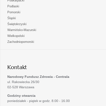
otwiera
Podkarpacki
karcie
nowej
w
się
otwiera
Podlaski
karcie
nowej
w
się
otwiera
Pomorski
karcie
nowej
w
się
otwiera
Śląski
karcie
nowej
w
się
otwiera
Świętokrzyski
karcie
nowej
w
się
otwiera
Warmińsko-Mazurski
karcie
nowej
w
się
otwiera
Wielkopolski
karcie
nowej
w
się
otwiera
Zachodniopomorski
karcie
nowej
w
się
karcie
nowej
w
karcie
nowej
karcie
Kontakt
Narodowy Fundusz Zdrowia - Centrala
ul. Rakowiecka 26/30
02-528 Warszawa
Godziny otwarcia
poniedziałek - piątek w godz. 8.00 - 16.00