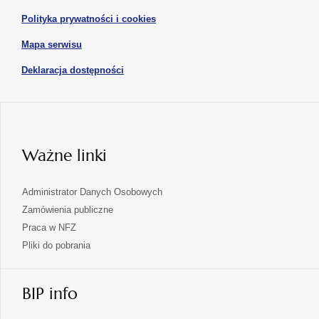
w
otwiera
Polityka prywatności i cookies
nowej
się
karcie
otwiera
Mapa serwisu
w
się
nowej
otwiera
Deklaracja dostępności
w
karcie
się
nowej
karcie
w
nowej
karcie
Ważne linki
Administrator Danych Osobowych
Zamówienia publiczne
Praca w NFZ
Pliki do pobrania
BIP info