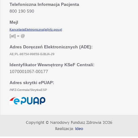
Telefoniczna Informacja Pacjenta
800 190 590
Mejl
KancelariaElektroniczna[at]nfz.gov.pl
[at] = @
Adres Doręczeń Elektronicznych (ADE):
AE:PL-98754-99859-GJBJA-29
Identyfikator Wewnętrzny KSeF Centrali:
1070001057-00177
Adres skrytki ePUAP:
/NFZ-Centrala/SkrytkaESP
otwiera
się
w
nowej
Copyright © Narodowy Fundusz Zdrowia 2026
karcie
Realizacja:
Ideo