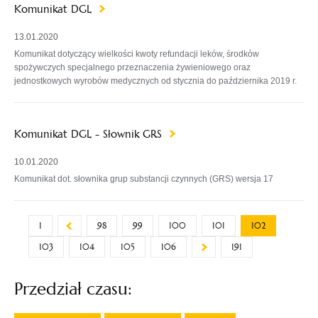
Komunikat DGL
13.01.2020
Komunikat dotyczący wielkości kwoty refundacji leków, środków
spożywczych specjalnego przeznaczenia żywieniowego oraz
jednostkowych wyrobów medycznych od stycznia do października 2019 r.
Komunikat DGL - Słownik GRS
10.01.2020
Komunikat dot. słownika grup substancji czynnych (GRS) wersja 17
1
98
99
100
101
102
103
104
105
106
191
Przedział czasu: