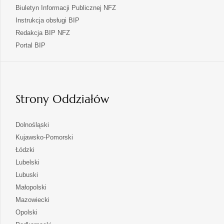
Biuletyn Informacji Publicznej NFZ
Instrukcja obsługi BIP
Redakcja BIP NFZ
otwiera
Portal BIP
się
w
nowej
karcie
Strony Oddziałów
otwiera
Dolnośląski
się
otwiera
Kujawsko-Pomorski
w
się
otwiera
Łódzki
nowej
w
się
otwiera
Lubelski
karcie
nowej
w
się
otwiera
Lubuski
karcie
nowej
w
się
otwiera
Małopolski
karcie
nowej
w
się
otwiera
Mazowiecki
karcie
nowej
w
się
otwiera
Opolski
karcie
nowej
w
się