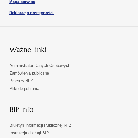
karcie
otwiera
Mapa serwisu
w
się
nowej
otwiera
Deklaracja dostępności
w
karcie
się
nowej
karcie
w
nowej
karcie
Ważne linki
Administrator Danych Osobowych
Zamówienia publiczne
Praca w NFZ
Pliki do pobrania
BIP info
Biuletyn Informacji Publicznej NFZ
Instrukcja obsługi BIP