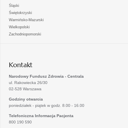
nowej
w
się
otwiera
Śląski
karcie
nowej
w
się
otwiera
Świętokrzyski
karcie
nowej
w
się
otwiera
Warmińsko-Mazurski
karcie
nowej
w
się
otwiera
Wielkopolski
karcie
nowej
w
się
otwiera
Zachodniopomorski
karcie
nowej
w
się
karcie
nowej
w
karcie
nowej
karcie
Kontakt
Narodowy Fundusz Zdrowia - Centrala
ul. Rakowiecka 26/30
02-528 Warszawa
Godziny otwarcia
poniedziałek - piątek w godz. 8.00 - 16.00
Telefoniczna Informacja Pacjenta
800 190 590