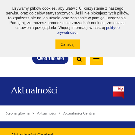
>
Używamy plików cookies, aby ułatwić Ci korzystanie z naszego
serwisu oraz do celów statystycznych. Jeśli nie blokujesz tych plików,
to zgadzasz się na ich użycie oraz zapisanie w pamięci urządzenia.
Pamiętaj, że możesz samodzielnie zarządzać cookies, zmieniając
ustawienia przeglądarki. Więcej informacji w naszej
polityce
prywatności
.
otwiera
otwiera
otwiera
otwiera
otwiera
otwiera
A
A+
A++
A
A
się
się
się
się
się
się
w
w
w
w
w
w
Standardowa
Średnia
Duża
nowej
nowej
nowej
nowej
nowej
nowej
Wyszukiwarka
karcie
karcie
karcie
karcie
karcie
karcie
wielkość
wielkość
wielkość
Bezpłatna
Otwórz
800 190 590
czcionki
czcionki
czcionki
infolinia
/
Zamknij
wyszukiwarkę
Aktualności
Strona główna
Aktualności
Aktualności Centrali
Menu
Aktualności Centrali