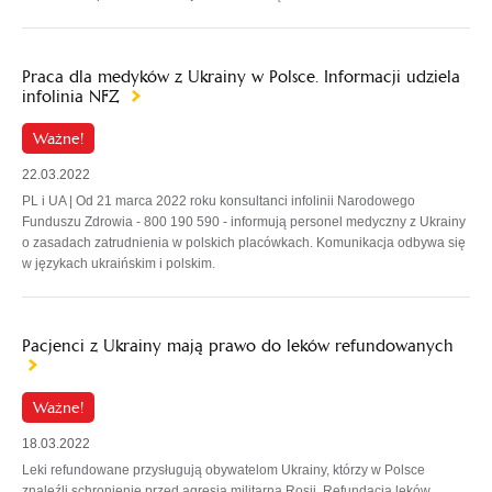
Praca dla medyków z Ukrainy w Polsce. Informacji udziela
infolinia NFZ
Ważne!
22.03.2022
PL i UA | Od 21 marca 2022 roku konsultanci infolinii Narodowego
Funduszu Zdrowia - 800 190 590 - informują personel medyczny z Ukrainy
o zasadach zatrudnienia w polskich placówkach. Komunikacja odbywa się
w językach ukraińskim i polskim.
Pacjenci z Ukrainy mają prawo do leków refundowanych
Ważne!
18.03.2022
Leki refundowane przysługują obywatelom Ukrainy, którzy w Polsce
znaleźli schronienie przed agresją militarną Rosji. Refundacja leków