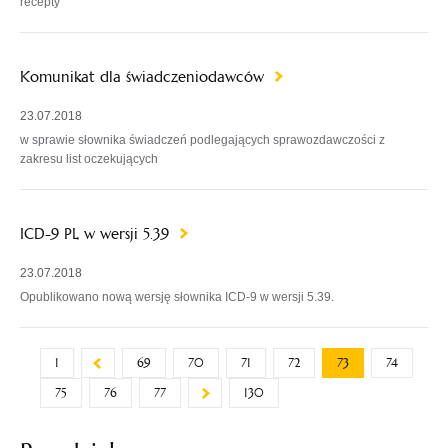
recepty
Komunikat dla świadczeniodawców
23.07.2018
w sprawie słownika świadczeń podlegających sprawozdawczości z
zakresu list oczekujących
ICD-9 PL w wersji 5.39
23.07.2018
Opublikowano nową wersję słownika ICD-9 w wersji 5.39.
1
69
70
71
72
73
74
75
76
77
130