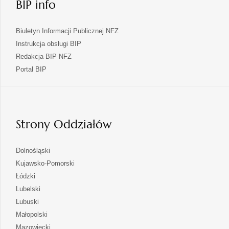
BIP info
Biuletyn Informacji Publicznej NFZ
Instrukcja obsługi BIP
Redakcja BIP NFZ
otwiera
Portal BIP
się
w
nowej
karcie
Strony Oddziałów
otwiera
Dolnośląski
się
otwiera
Kujawsko-Pomorski
w
się
otwiera
Łódzki
nowej
w
się
otwiera
Lubelski
karcie
nowej
w
się
otwiera
Lubuski
karcie
nowej
w
się
otwiera
Małopolski
karcie
nowej
w
się
otwiera
Mazowiecki
karcie