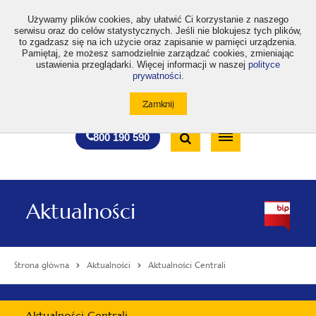
>
Używamy plików cookies, aby ułatwić Ci korzystanie z naszego
serwisu oraz do celów statystycznych. Jeśli nie blokujesz tych plików,
to zgadzasz się na ich użycie oraz zapisanie w pamięci urządzenia.
Pamiętaj, że możesz samodzielnie zarządzać cookies, zmieniając
ustawienia przeglądarki. Więcej informacji w naszej
polityce
prywatności
.
otwiera
otwiera
otwiera
otwiera
otwiera
otwiera
A
A+
A++
A
A
się
się
się
się
się
się
w
w
w
w
w
w
Standardowa
Średnia
Duża
nowej
nowej
nowej
nowej
nowej
nowej
Wyszukiwarka
karcie
karcie
karcie
karcie
karcie
karcie
wielkość
wielkość
wielkość
Bezpłatna
Otwórz
800 190 590
czcionki
czcionki
czcionki
infolinia
/
Zamknij
wyszukiwarkę
Aktualności
Strona główna
Aktualności
Aktualności Centrali
Menu
Aktualności Centrali