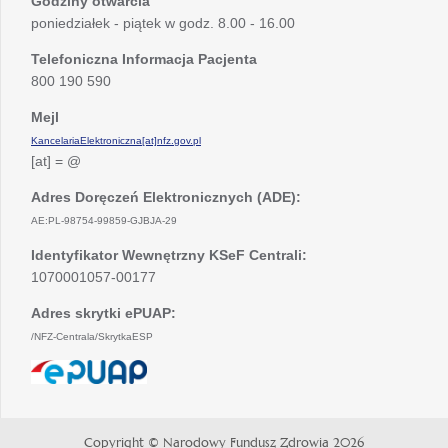
Godziny otwarcia
poniedziałek - piątek w godz. 8.00 - 16.00
Telefoniczna Informacja Pacjenta
800 190 590
Mejl
KancelariaElektroniczna[at]nfz.gov.pl
[at] = @
Adres Doręczeń Elektronicznych (ADE):
AE:PL-98754-99859-GJBJA-29
Identyfikator Wewnętrzny KSeF Centrali:
1070001057-00177
Adres skrytki ePUAP:
/NFZ-Centrala/SkrytkaESP
otwiera
się
w
nowej
Copyright © Narodowy Fundusz Zdrowia 2026