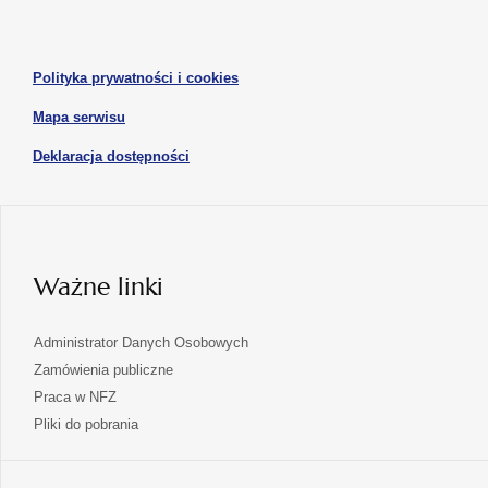
otwiera
nowej
nowej
się
karcie
karcie
w
otwiera
Polityka prywatności i cookies
nowej
się
karcie
otwiera
Mapa serwisu
w
się
nowej
otwiera
Deklaracja dostępności
w
karcie
się
nowej
karcie
w
nowej
karcie
Ważne linki
Administrator Danych Osobowych
Zamówienia publiczne
Praca w NFZ
Pliki do pobrania