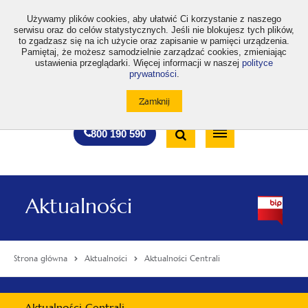
>
Używamy plików cookies, aby ułatwić Ci korzystanie z naszego
serwisu oraz do celów statystycznych. Jeśli nie blokujesz tych plików,
to zgadzasz się na ich użycie oraz zapisanie w pamięci urządzenia.
Pamiętaj, że możesz samodzielnie zarządzać cookies, zmieniając
ustawienia przeglądarki. Więcej informacji w naszej
polityce
prywatności
.
otwiera
otwiera
otwiera
otwiera
otwiera
otwiera
A
A+
A++
A
A
się
się
się
się
się
się
w
w
w
w
w
w
Standardowa
Średnia
Duża
nowej
nowej
nowej
nowej
nowej
nowej
Wyszukiwarka
karcie
karcie
karcie
karcie
karcie
karcie
wielkość
wielkość
wielkość
Bezpłatna
Otwórz
800 190 590
czcionki
czcionki
czcionki
infolinia
/
Zamknij
wyszukiwarkę
Aktualności
Strona główna
Aktualności
Aktualności Centrali
Menu
Aktualności Centrali