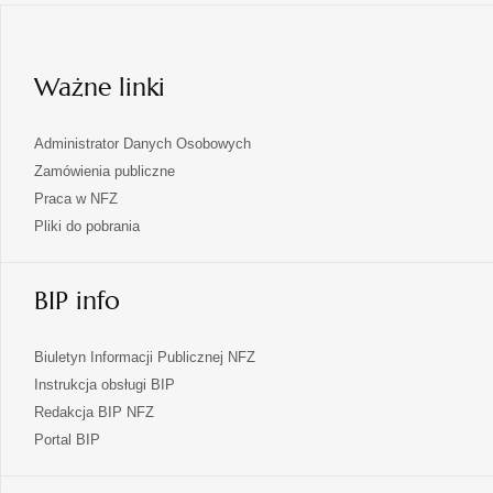
karcie
w
nowej
karcie
Ważne linki
Administrator Danych Osobowych
Zamówienia publiczne
Praca w NFZ
Pliki do pobrania
BIP info
Biuletyn Informacji Publicznej NFZ
Instrukcja obsługi BIP
Redakcja BIP NFZ
otwiera
Portal BIP
się
w