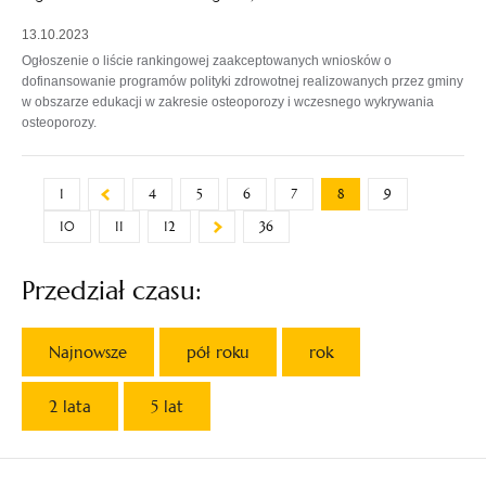
13.10.2023
Ogłoszenie o liście rankingowej zaakceptowanych wniosków o
dofinansowanie programów polityki zdrowotnej realizowanych przez gminy
w obszarze edukacji w zakresie osteoporozy i wczesnego wykrywania
osteoporozy.
1
4
5
6
7
8
9
10
11
12
36
Przedział czasu:
Najnowsze
pół roku
rok
2 lata
5 lat