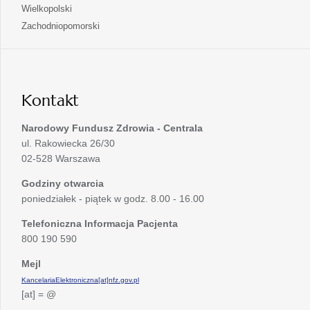
się
otwiera
Wielkopolski
karcie
nowej
w
się
otwiera
Zachodniopomorski
karcie
nowej
w
się
karcie
nowej
w
karcie
nowej
karcie
Kontakt
Narodowy Fundusz Zdrowia - Centrala
ul. Rakowiecka 26/30
02-528 Warszawa
Godziny otwarcia
poniedziałek - piątek w godz. 8.00 - 16.00
Telefoniczna Informacja Pacjenta
800 190 590
Mejl
KancelariaElektroniczna[at]nfz.gov.pl
[at] = @