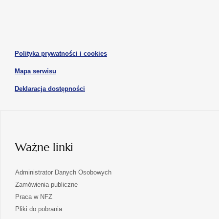
się
się
karcie
karcie
w
w
otwiera
nowej
nowej
się
karcie
karcie
w
otwiera
Polityka prywatności i cookies
nowej
się
karcie
otwiera
Mapa serwisu
w
się
nowej
otwiera
Deklaracja dostępności
w
karcie
się
nowej
karcie
w
nowej
karcie
Ważne linki
Administrator Danych Osobowych
Zamówienia publiczne
Praca w NFZ
Pliki do pobrania