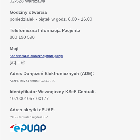
02-528 Warszawa
Godziny otwarcia
poniedziałek - piątek w godz. 8.00 - 16.00
Telefoniczna Informacja Pacjenta
800 190 590
Mejl
KancelariaElektroniczna[at]nfz.gov.pl
[at] = @
Adres Doręczeń Elektronicznych (ADE):
AE:PL-98754-99859-GJBJA-29
Identyfikator Wewnętrzny KSeF Centrali:
1070001057-00177
Adres skrytki ePUAP:
/NFZ-Centrala/SkrytkaESP
otwiera
się