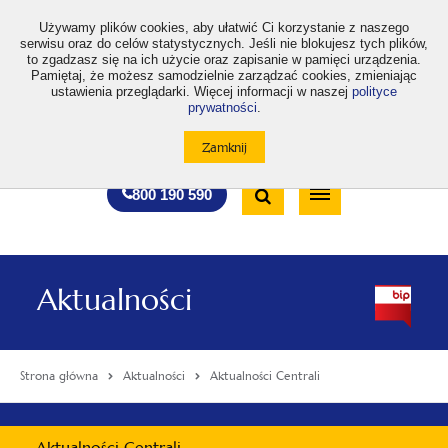
>
Używamy plików cookies, aby ułatwić Ci korzystanie z naszego
serwisu oraz do celów statystycznych. Jeśli nie blokujesz tych plików,
to zgadzasz się na ich użycie oraz zapisanie w pamięci urządzenia.
Pamiętaj, że możesz samodzielnie zarządzać cookies, zmieniając
ustawienia przeglądarki. Więcej informacji w naszej
polityce
prywatności
.
otwiera
otwiera
otwiera
otwiera
otwiera
otwiera
A
A+
A++
A
A
się
się
się
się
się
się
w
w
w
w
w
w
Standardowa
Średnia
Duża
nowej
nowej
nowej
nowej
nowej
nowej
Wyszukiwarka
karcie
karcie
karcie
karcie
karcie
karcie
wielkość
wielkość
wielkość
Bezpłatna
Otwórz
800 190 590
czcionki
czcionki
czcionki
infolinia
/
Zamknij
wyszukiwarkę
Aktualności
Strona główna
Aktualności
Aktualności Centrali
Menu
Aktualności Centrali