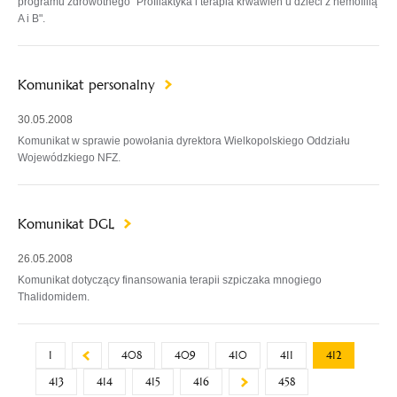
programu zdrowotnego "Profilaktyka i terapia krwawień u dzieci z hemofilią
A i B".
Komunikat personalny
30.05.2008
Komunikat w sprawie powołania dyrektora Wielkopolskiego Oddziału
Wojewódzkiego NFZ.
Komunikat DGL
26.05.2008
Komunikat dotyczący finansowania terapii szpiczaka mnogiego
Thalidomidem.
1
408
409
410
411
412
413
414
415
416
458