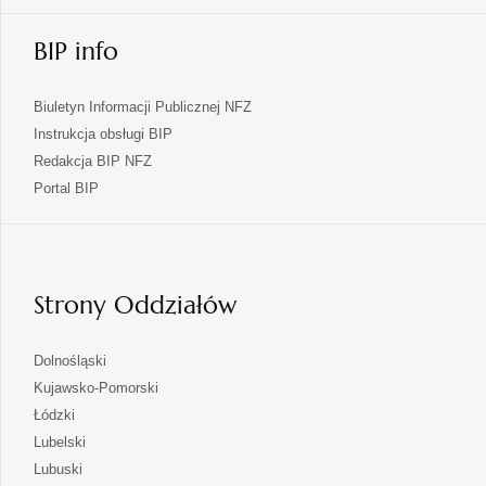
BIP info
Biuletyn Informacji Publicznej NFZ
Instrukcja obsługi BIP
Redakcja BIP NFZ
otwiera
Portal BIP
się
w
nowej
karcie
Strony Oddziałów
otwiera
Dolnośląski
się
otwiera
Kujawsko-Pomorski
w
się
otwiera
Łódzki
nowej
w
się
otwiera
Lubelski
karcie
nowej
w
się
otwiera
Lubuski
karcie
nowej
w