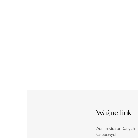
Ważne linki
Administrator Danych
otwiera
otwiera
Osobowych