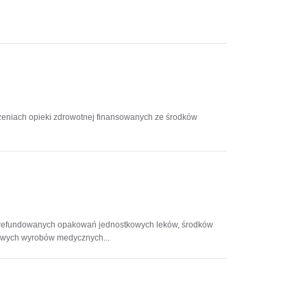
dczeniach opieki zdrowotnej finansowanych ze środków
ści zrefundowanych opakowań jednostkowych leków, środków
owych wyrobów medycznych...