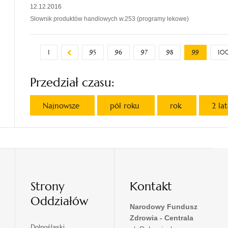
12.12.2016
Słownik produktów handlowych w.253 (programy lekowe)
1
95
96
97
98
99
10
Przedział czasu:
Najnowsze
pół roku
rok
2 la
Strony
Kontakt
Oddziałów
Narodowy Fundusz
Zdrowia - Centrala
otwiera
Dolnośląski