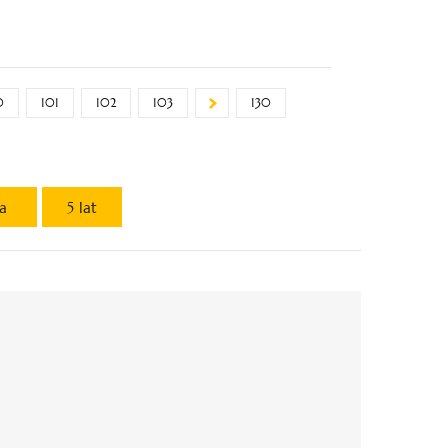
0
101
102
103
130
ta
5 lat