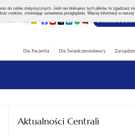
az do celów statystycznych. Jeśli nie blokujesz tych plików, to zgadzasz si
ać cookies, zmieniając ustawienia przeglądarki. Więcej informacji w naszej
Bezpłatna
otwiera
otwiera
otwiera
otwiera
otwiera
otwiera
+
A++
A
A
Infolinia NFZ 24h/
się
się
się
się
się
się
w
w
w
w
w
w
infolinia
dardowa
Średnia
Duża
nowej
nowej
nowej
nowej
nowej
nowej
karcie
karcie
karcie
karcie
karcie
karcie
ość
wielkość
wielkość
ki
czcionki
czcionki
Dla Pacjenta
Dla Świadczeniodawcy
Zarządzen
Aktualności Centrali