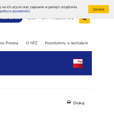
ę na ich użycie oraz zapisanie w pamięci urządzenia.
polityce prywatności
.
Wyszukiw
Top
Otwórz
ENG
UA
Praca w NFZ
7: 800 190 590
/
menu
Zamknij
wyszukiwarkę
ia Prezesa
O NFZ
Pozostańmy w kontakcie
Drukuj