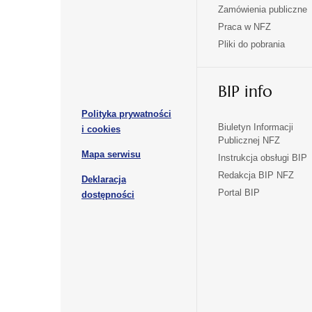
się
się
Zamówienia publiczne
w
w
Praca w NFZ
otwiera
otwiera
nowej
nowej
Pliki do pobrania
się
się
karcie
karcie
w
w
otwiera
nowej
nowej
BIP info
się
karcie
karcie
w
Polityka prywatności
nowej
otwiera
Biuletyn Informacji
i cookies
karcie
Publicznej NFZ
się
otwiera
Mapa serwisu
w
Instrukcja obsługi BIP
się
nowej
Redakcja BIP NFZ
Deklaracja
w
karcie
otwiera
Portal BIP
otwiera
nowej
dostępności
się
karcie
się
w
w
nowej
nowej
karcie
karcie