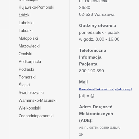
ul. Rakowiecka
się
otwiera
Kujawsko-Pomorski
26/30
w
się
02-528 Warszawa
otwiera
Łódzki
nowej
w
się
otwiera
Lubelski
karcie
nowej
Godziny otwarcia
w
się
otwiera
Lubuski
karcie
poniedziałek - piątek
nowej
w
się
otwiera
Małopolski
karcie
w godz. 8.00 - 16.00
nowej
w
się
otwiera
Mazowiecki
karcie
nowej
w
Telefoniczna
się
otwiera
Opolski
karcie
nowej
Informacja
w
się
otwiera
Podkarpacki
karcie
nowej
Pacjenta
w
się
otwiera
Podlaski
karcie
800 190 590
nowej
w
się
otwiera
Pomorski
karcie
nowej
w
Mejl
się
otwiera
Śląski
karcie
nowej
w
KancelariaElektroniczna[at]nfz.gov.pl
się
otwiera
Świętokrzyski
karcie
nowej
[at] = @
w
się
otwiera
Warmińsko-Mazurski
karcie
nowej
w
się
Adres Doręczeń
otwiera
Wielkopolski
karcie
nowej
w
Elektronicznych
się
otwiera
Zachodniopomorski
karcie
nowej
w
(ADE):
się
karcie
nowej
w
AE:PL-98754-99859-GJBJA-
karcie
nowej
29