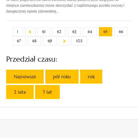
miejsce zamieszkania) może skorzystać z najbliższego punktu nocnej i
świątecznej opieki zdrowotnej...
1
61
62
63
64
65
66
67
68
69
102
Przedział czasu:
Najnowsze
pół roku
rok
2 lata
5 lat