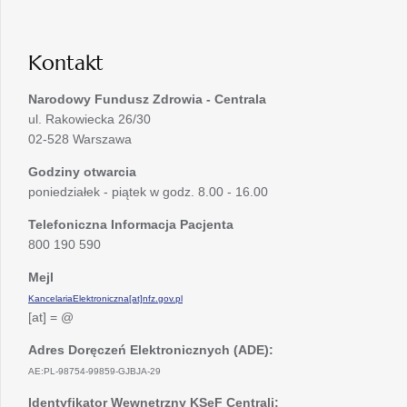
karcie
nowej
karcie
Kontakt
Narodowy Fundusz Zdrowia - Centrala
ul. Rakowiecka 26/30
02-528 Warszawa
Godziny otwarcia
poniedziałek - piątek w godz. 8.00 - 16.00
Telefoniczna Informacja Pacjenta
800 190 590
Mejl
KancelariaElektroniczna[at]nfz.gov.pl
[at] = @
Adres Doręczeń Elektronicznych (ADE):
AE:PL-98754-99859-GJBJA-29
Identyfikator Wewnętrzny KSeF Centrali: