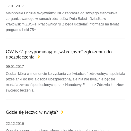
17.01.2017
Małopolski Oddział Wojewódzki NFZ zaprasza do swojego stanowiska
zorganizowanego w ramach obchodów Dnia Babci i Dziadka w
krakowskim ZUS-ie. Pracownicy NFZ będą udzielać informacji na temat
programu Leki 75+...
OW NFZ przypominają o „wstecznym" zgłoszeniu do
ubezpieczenia
09.01.2017
Osoba, która w momencie korzystania ze świadczeń zdrowotnych spełniała
przesłanki do bycia osobą ubezpieczoną, ale nią nie była, nie będzie
musiała zwracać poniesionych przez Narodowy Fundusz Zdrowia kosztów
swojego leczenia...
Gdzie się leczyć w święta?
22.12.2016
W razie pogorszenia stanu zdrowia, każdy pacjent (bez względu na