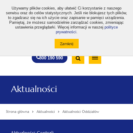
>
Używamy plików cookies, aby ułatwić Ci korzystanie z naszego
serwisu oraz do celów statystycznych. Jeśli nie blokujesz tych plików,
to zgadzasz się na ich użycie oraz zapisanie w pamięci urządzenia.
Pamiętaj, że możesz samodzielnie zarządzać cookies, zmieniając
ustawienia przeglądarki. Więcej informacji w naszej
polityce
prywatności
.
otwiera
otwiera
otwiera
otwiera
otwiera
otwiera
A
A+
A++
A
A
się
się
się
się
się
się
w
w
w
w
w
w
Standardowa
Średnia
Duża
nowej
nowej
nowej
nowej
nowej
nowej
Wyszukiwarka
karcie
karcie
karcie
karcie
karcie
karcie
wielkość
wielkość
wielkość
Bezpłatna
Otwórz
800 190 590
czcionki
czcionki
czcionki
infolinia
/
Zamknij
wyszukiwarkę
Aktualności
Strona główna
Aktualności
Aktualności Oddziałów
Menu
Aktualności Centrali