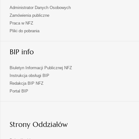
Administrator Danych Osobowych
Zamówienia publiczne
Praca w NFZ
Pliki do pobrania
BIP info
Biuletyn Informacji Publicznej NFZ
Instrukcja obsługi BIP
Redakcja BIP NFZ
otwiera
Portal BIP
się
w
nowej
karcie
Strony Oddziałów