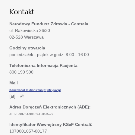
karcie
Kontakt
Narodowy Fundusz Zdrowia - Centrala
ul. Rakowiecka 26/30
02-528 Warszawa
Godziny otwarcia
poniedziałek - piątek w godz. 8.00 - 16.00
Telefoniczna Informacja Pacjenta
800 190 590
Mejl
KancelariaElektroniczna[at]nfz.gov.pl
[at] = @
Adres Doręczeń Elektronicznych (ADE):
AE:PL-98754-99859-GJBJA-29
Identyfikator Wewnętrzny KSeF Centrali:
1070001057-00177