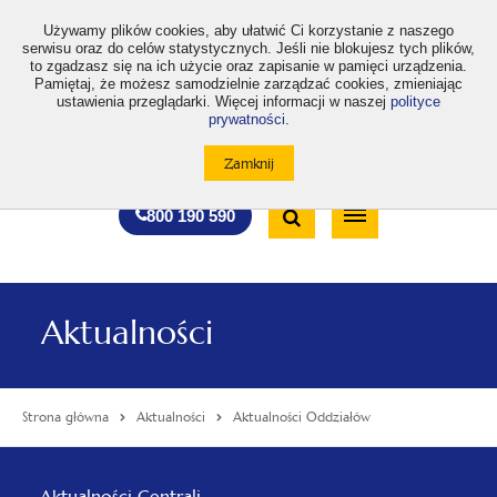
>
Używamy plików cookies, aby ułatwić Ci korzystanie z naszego
serwisu oraz do celów statystycznych. Jeśli nie blokujesz tych plików,
to zgadzasz się na ich użycie oraz zapisanie w pamięci urządzenia.
Pamiętaj, że możesz samodzielnie zarządzać cookies, zmieniając
ustawienia przeglądarki. Więcej informacji w naszej
polityce
prywatności
.
otwiera
otwiera
otwiera
otwiera
otwiera
otwiera
A
A+
A++
A
A
się
się
się
się
się
się
w
w
w
w
w
w
Standardowa
Średnia
Duża
nowej
nowej
nowej
nowej
nowej
nowej
Wyszukiwarka
karcie
karcie
karcie
karcie
karcie
karcie
wielkość
wielkość
wielkość
Bezpłatna
Otwórz
800 190 590
czcionki
czcionki
czcionki
infolinia
/
Zamknij
wyszukiwarkę
Aktualności
Strona główna
Aktualności
Aktualności Oddziałów
Menu
Aktualności Centrali