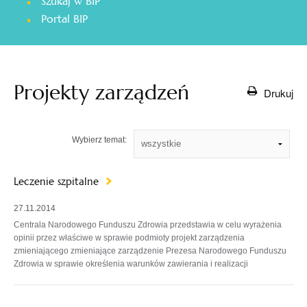
Szukaj w BIP
otwiera
Portal BIP
się
w
nowej
karcie
Projekty zarządzeń
Drukuj
Wybierz temat:
Leczenie szpitalne
27.11.2014
Centrala Narodowego Funduszu Zdrowia przedstawia w celu wyrażenia
opinii przez właściwe w sprawie podmioty projekt zarządzenia
zmieniającego zmieniające zarządzenie Prezesa Narodowego Funduszu
Zdrowia w sprawie określenia warunków zawierania i realizacji