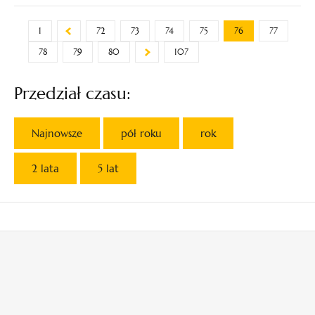
1
72
73
74
75
76
77
78
79
80
107
Przedział czasu:
Najnowsze
pół roku
rok
2 lata
5 lat