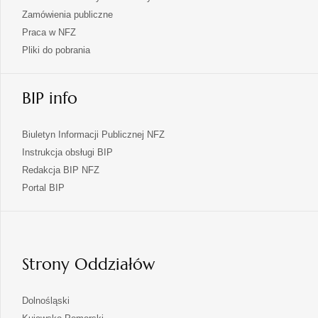
Zamówienia publiczne
Praca w NFZ
Pliki do pobrania
BIP info
Biuletyn Informacji Publicznej NFZ
Instrukcja obsługi BIP
Redakcja BIP NFZ
otwiera
Portal BIP
się
w
nowej
karcie
Strony Oddziałów
otwiera
Dolnośląski
się
otwiera