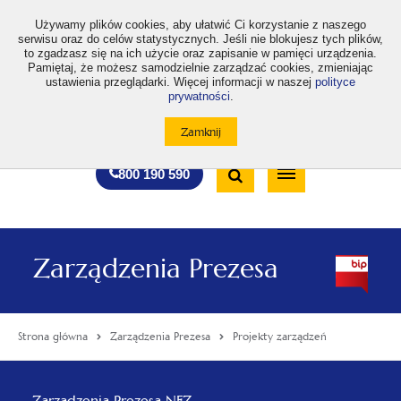
>
Używamy plików cookies, aby ułatwić Ci korzystanie z naszego
serwisu oraz do celów statystycznych. Jeśli nie blokujesz tych plików,
to zgadzasz się na ich użycie oraz zapisanie w pamięci urządzenia.
Pamiętaj, że możesz samodzielnie zarządzać cookies, zmieniając
ustawienia przeglądarki. Więcej informacji w naszej
polityce
prywatności
.
otwiera
otwiera
otwiera
otwiera
otwiera
otwiera
A
A+
A++
A
A
się
się
się
się
się
się
w
w
w
w
w
w
Standardowa
Średnia
Duża
nowej
nowej
nowej
nowej
nowej
nowej
Wyszukiwarka
karcie
karcie
karcie
karcie
karcie
karcie
wielkość
wielkość
wielkość
Bezpłatna
Otwórz
800 190 590
czcionki
czcionki
czcionki
infolinia
/
Zamknij
wyszukiwarkę
Zarządzenia Prezesa
Strona główna
Zarządzenia Prezesa
Projekty zarządzeń
Menu
Zarządzenia Prezesa NFZ