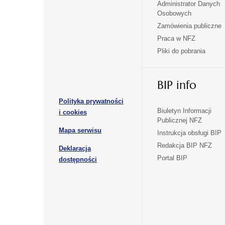
Administrator Danych
otwiera
otwiera
Osobowych
się
się
Zamówienia publiczne
w
w
Praca w NFZ
otwiera
otwiera
nowej
nowej
Pliki do pobrania
się
się
karcie
karcie
w
w
otwiera
nowej
nowej
BIP info
się
karcie
karcie
w
Polityka prywatności
nowej
otwiera
Biuletyn Informacji
i cookies
karcie
Publicznej NFZ
się
otwiera
Mapa serwisu
w
Instrukcja obsługi BIP
się
nowej
Redakcja BIP NFZ
Deklaracja
w
karcie
otwiera
Portal BIP
otwiera
nowej
dostępności
się
karcie
się
w
w
nowej
nowej
karcie
karcie