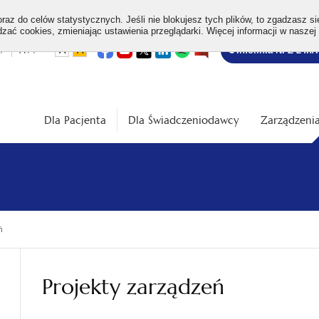
az do celów statystycznych. Jeśli nie blokujesz tych plików, to zgadzasz si
ać cookies, zmieniając ustawienia przeglądarki. Więcej informacji w naszej
Bezpłatna
otwiera
otwiera
otwiera
otwiera
otwiera
otwiera
+
A++
A
A
Infolinia NFZ 24h/
się
się
się
się
się
się
w
w
w
w
w
w
infolinia
dardowa
Średnia
Duża
nowej
nowej
nowej
nowej
nowej
nowej
karcie
karcie
karcie
karcie
karcie
karcie
ość
wielkość
wielkość
ki
czcionki
czcionki
Dla Pacjenta
Dla Świadczeniodawcy
Zarządzenia
ń
Projekty zarządzeń