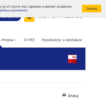
ę na ich użycie oraz zapisanie w pamięci urządzenia.
polityce prywatności
.
Wyszukiwarka
Top
Otwórz
ENG
UA
Praca w NFZ
7: 800 190 590
/
menu
Zamknij
wyszukiwarkę
 Prezesa >
O NFZ
Pozostańmy w kontakcie
Drukuj