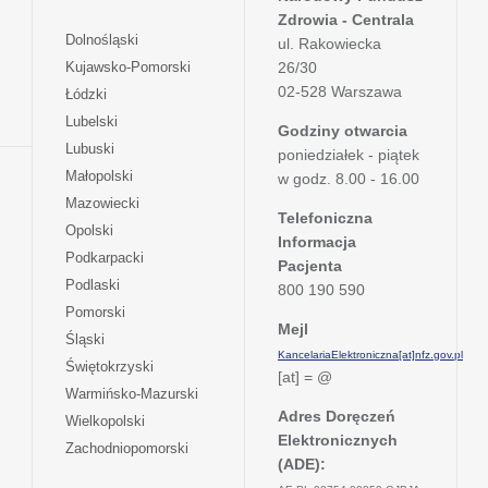
Zdrowia - Centrala
otwiera
Dolnośląski
ul. Rakowiecka
się
otwiera
Kujawsko-Pomorski
26/30
w
się
02-528 Warszawa
otwiera
Łódzki
nowej
w
się
otwiera
Lubelski
karcie
nowej
Godziny otwarcia
w
się
otwiera
Lubuski
karcie
poniedziałek - piątek
nowej
w
się
otwiera
Małopolski
karcie
w godz. 8.00 - 16.00
nowej
w
się
otwiera
Mazowiecki
karcie
nowej
w
Telefoniczna
się
otwiera
Opolski
karcie
nowej
Informacja
w
się
otwiera
Podkarpacki
karcie
nowej
Pacjenta
w
się
otwiera
Podlaski
karcie
800 190 590
nowej
w
się
otwiera
Pomorski
karcie
nowej
w
Mejl
się
otwiera
Śląski
karcie
nowej
w
KancelariaElektroniczna[at]nfz.gov.pl
się
otwiera
Świętokrzyski
karcie
nowej
[at] = @
w
się
otwiera
Warmińsko-Mazurski
karcie
nowej
w
się
Adres Doręczeń
otwiera
Wielkopolski
karcie
nowej
w
Elektronicznych
się
otwiera
Zachodniopomorski
karcie
nowej
w
(ADE):
się
karcie
nowej