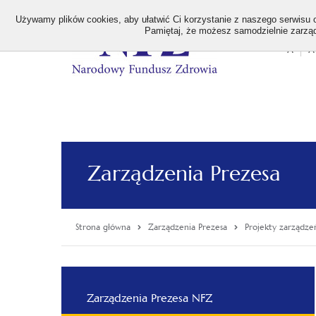
>
Używamy plików cookies, aby ułatwić Ci korzystanie z naszego serwisu or
Pamiętaj, że możesz samodzielnie zarządz
A
A
Stan
wielk
czcion
Zarządzenia Prezesa
Strona główna
Zarządzenia Prezesa
Projekty zarządze
Menu
Zarządzenia Prezesa NFZ