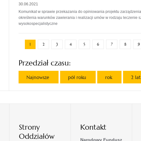
30.06.2021
Komunikat w sprawie przekazania do opiniowania projektu zarządzen
określenia warunków zawierania i realizacji umów w rodzaju leczenie sz
wysokospecjalistyczne
1
2
3
4
5
6
7
8
9
Przedział czasu:
Najnowsze
pół roku
rok
2 la
Strony
Kontakt
Oddziałów
Narodowy Fundusz