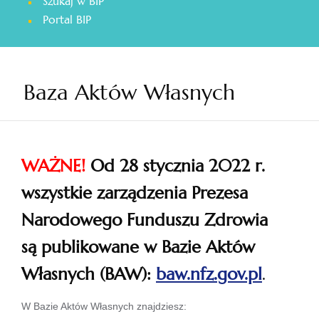
Szukaj w BIP
otwiera
Portal BIP
się
w
nowej
karcie
Baza Aktów Własnych
WAŻNE!
Od 28 stycznia 2022 r.
wszystkie zarządzenia Prezesa
Narodowego Funduszu Zdrowia
są publikowane w Bazie Aktów
Własnych (BAW):
baw.nfz.gov.pl
.
otwiera
W Bazie Aktów Własnych znajdziesz: