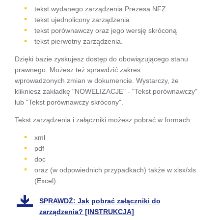
się w
tekst wydanego zarządzenia Prezesa NFZ
tekst ujednolicony zarządzenia
nowej
tekst porównawczy oraz jego wersję skróconą
karcie
tekst pierwotny zarządzenia.
Dzięki bazie zyskujesz dostęp do obowiązującego stanu
prawnego. Możesz też sprawdzić zakres
wprowadzonych zmian w dokumencie. Wystarczy, że
klikniesz zakładkę "NOWELIZACJE" - "Tekst porównawczy"
lub "Tekst porównawczy skrócony".
Tekst zarządzenia i załączniki możesz pobrać w formach:
xml
pdf
doc
oraz (w odpowiednich przypadkach) także w xlsx/xls
(Excel).
SPRAWDŹ: Jak pobrać załączniki do
zarządzenia? [INSTRUKCJA]