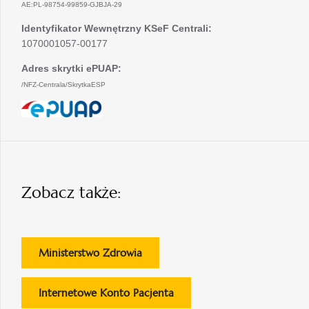
AE:PL-98754-99859-GJBJA-29
Identyfikator Wewnętrzny KSeF Centrali:
1070001057-00177
Adres skrytki ePUAP:
/NFZ-Centrala/SkrytkaESP
otwiera
się
w
nowej
karcie
Zobacz także:
otwiera
Ministerstwo Zdrowia
się
w
otwiera
Internetowe Konto Pacjenta
nowej
się