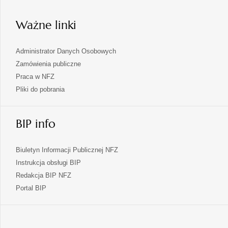
karcie
Ważne linki
Administrator Danych Osobowych
Zamówienia publiczne
Praca w NFZ
Pliki do pobrania
BIP info
Biuletyn Informacji Publicznej NFZ
Instrukcja obsługi BIP
Redakcja BIP NFZ
otwiera
Portal BIP
się
w
nowej
karcie