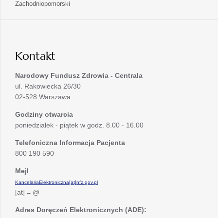
się
otwiera
Zachodniopomorski
karcie
nowej
w
się
karcie
nowej
w
karcie
nowej
karcie
Kontakt
Narodowy Fundusz Zdrowia - Centrala
ul. Rakowiecka 26/30
02-528 Warszawa
Godziny otwarcia
poniedziałek - piątek w godz. 8.00 - 16.00
Telefoniczna Informacja Pacjenta
800 190 590
Mejl
KancelariaElektroniczna[at]nfz.gov.pl
[at] = @
Adres Doręczeń Elektronicznych (ADE):