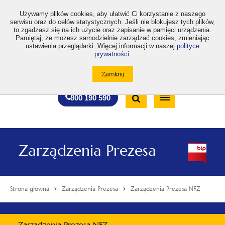
>
Używamy plików cookies, aby ułatwić Ci korzystanie z naszego
serwisu oraz do celów statystycznych. Jeśli nie blokujesz tych plików,
to zgadzasz się na ich użycie oraz zapisanie w pamięci urządzenia.
Pamiętaj, że możesz samodzielnie zarządzać cookies, zmieniając
ustawienia przeglądarki. Więcej informacji w naszej
polityce
prywatności
.
otwiera
otwiera
otwiera
otwiera
otwiera
otwiera
A
A+
A++
A
A
się
się
się
się
się
się
w
w
w
w
w
w
Standardowa
Średnia
Duża
nowej
nowej
nowej
nowej
nowej
nowej
Wyszukiwarka
karcie
karcie
karcie
karcie
karcie
karcie
wielkość
wielkość
wielkość
Bezpłatna
Otwórz
800 190 590
czcionki
czcionki
czcionki
infolinia
/
Zamknij
wyszukiwarkę
Zarządzenia Prezesa
Strona główna
Zarządzenia Prezesa
Zarządzenia Prezesa NFZ
Menu
Zarządzenia Prezesa NFZ