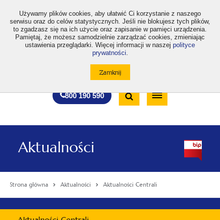
>
Używamy plików cookies, aby ułatwić Ci korzystanie z naszego
serwisu oraz do celów statystycznych. Jeśli nie blokujesz tych plików,
to zgadzasz się na ich użycie oraz zapisanie w pamięci urządzenia.
Pamiętaj, że możesz samodzielnie zarządzać cookies, zmieniając
ustawienia przeglądarki. Więcej informacji w naszej
polityce
prywatności
.
otwiera
otwiera
otwiera
otwiera
otwiera
otwiera
A
A+
A++
A
A
się
się
się
się
się
się
w
w
w
w
w
w
Standardowa
Średnia
Duża
nowej
nowej
nowej
nowej
nowej
nowej
Wyszukiwarka
karcie
karcie
karcie
karcie
karcie
karcie
wielkość
wielkość
wielkość
Bezpłatna
Otwórz
800 190 590
czcionki
czcionki
czcionki
infolinia
/
Zamknij
wyszukiwarkę
Aktualności
Strona główna
Aktualności
Aktualności Centrali
Menu
Aktualności Centrali