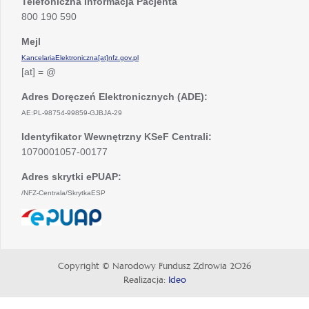
Telefoniczna Informacja Pacjenta
800 190 590
Mejl
KancelariaElektroniczna[at]nfz.gov.pl
[at] = @
Adres Doręczeń Elektronicznych (ADE):
AE:PL-98754-99859-GJBJA-29
Identyfikator Wewnętrzny KSeF Centrali:
1070001057-00177
Adres skrytki ePUAP:
/NFZ-Centrala/SkrytkaESP
otwiera
się
w
nowej
Copyright © Narodowy Fundusz Zdrowia 2026
karcie
Realizacja:
Ideo