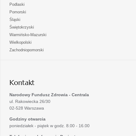
w
się
otwiera
Podlaski
karcie
nowej
w
się
otwiera
Pomorski
karcie
nowej
w
się
otwiera
Śląski
karcie
nowej
w
się
otwiera
Świętokrzyski
karcie
nowej
w
się
otwiera
Warmińsko-Mazurski
karcie
nowej
w
się
otwiera
Wielkopolski
karcie
nowej
w
się
otwiera
Zachodniopomorski
karcie
nowej
w
się
karcie
nowej
w
karcie
nowej
karcie
Kontakt
Narodowy Fundusz Zdrowia - Centrala
ul. Rakowiecka 26/30
02-528 Warszawa
Godziny otwarcia
poniedziałek - piątek w godz. 8.00 - 16.00