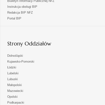
Biuletyn Informacji Publicznej NFZ
Instrukcja obsługi BIP
Redakcja BIP NFZ
otwiera
Portal BIP
się
w
nowej
karcie
Strony Oddziałów
otwiera
Dolnośląski
się
otwiera
Kujawsko-Pomorski
w
się
otwiera
Łódzki
nowej
w
się
otwiera
Lubelski
karcie
nowej
w
się
otwiera
Lubuski
karcie
nowej
w
się
otwiera
Małopolski
karcie
nowej
w
się
otwiera
Mazowiecki
karcie
nowej
w
się
otwiera
Opolski
karcie
nowej
w
się
otwiera
Podkarpacki
karcie
nowej