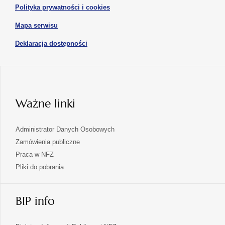
w
otwiera
Polityka prywatności i cookies
nowej
się
karcie
otwiera
Mapa serwisu
w
się
nowej
otwiera
Deklaracja dostępności
w
karcie
się
nowej
karcie
w
nowej
karcie
Ważne linki
Administrator Danych Osobowych
Zamówienia publiczne
Praca w NFZ
Pliki do pobrania
BIP info