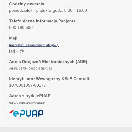
Godziny otwarcia
poniedziałek - piątek w godz. 8.00 - 16.00
Telefoniczna Informacja Pacjenta
800 190 590
Mejl
KancelariaElektroniczna[at]nfz.gov.pl
[at] = @
Adres Doręczeń Elektronicznych (ADE):
AE:PL-98754-99859-GJBJA-29
Identyfikator Wewnętrzny KSeF Centrali:
1070001057-00177
Adres skrytki ePUAP:
/NFZ-Centrala/SkrytkaESP
otwiera
się
w