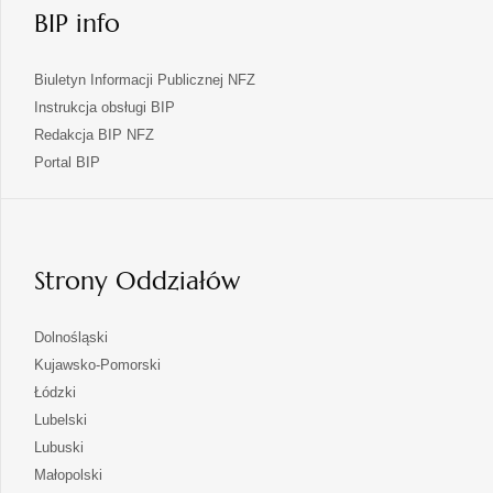
BIP info
Biuletyn Informacji Publicznej NFZ
Instrukcja obsługi BIP
Redakcja BIP NFZ
otwiera
Portal BIP
się
w
nowej
karcie
Strony Oddziałów
otwiera
Dolnośląski
się
otwiera
Kujawsko-Pomorski
w
się
otwiera
Łódzki
nowej
w
się
otwiera
Lubelski
karcie
nowej
w
się
otwiera
Lubuski
karcie
nowej
w
się
otwiera
Małopolski
karcie
nowej
w