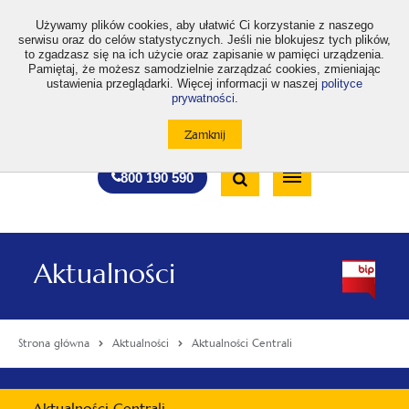
>
Używamy plików cookies, aby ułatwić Ci korzystanie z naszego
serwisu oraz do celów statystycznych. Jeśli nie blokujesz tych plików,
to zgadzasz się na ich użycie oraz zapisanie w pamięci urządzenia.
Pamiętaj, że możesz samodzielnie zarządzać cookies, zmieniając
ustawienia przeglądarki. Więcej informacji w naszej
polityce
prywatności
.
otwiera
otwiera
otwiera
otwiera
otwiera
otwiera
A
A+
A++
A
A
się
się
się
się
się
się
w
w
w
w
w
w
Standardowa
Średnia
Duża
nowej
nowej
nowej
nowej
nowej
nowej
Wyszukiwarka
karcie
karcie
karcie
karcie
karcie
karcie
wielkość
wielkość
wielkość
Bezpłatna
Otwórz
800 190 590
czcionki
czcionki
czcionki
infolinia
/
Zamknij
wyszukiwarkę
Aktualności
Strona główna
Aktualności
Aktualności Centrali
Menu
Aktualności Centrali