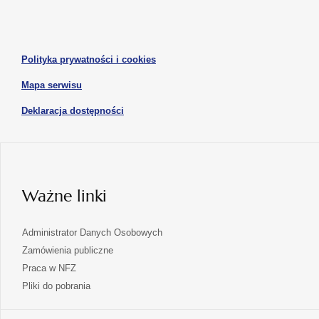
w
w
otwiera
nowej
nowej
się
karcie
karcie
w
otwiera
Polityka prywatności i cookies
nowej
się
karcie
otwiera
Mapa serwisu
w
się
nowej
otwiera
Deklaracja dostępności
w
karcie
się
nowej
karcie
w
nowej
karcie
Ważne linki
Administrator Danych Osobowych
Zamówienia publiczne
Praca w NFZ
Pliki do pobrania