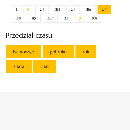
1
213
214
215
216
217
218
219
220
221
368
Przedział czasu:
Najnowsze
pół roku
rok
2 lata
5 lat