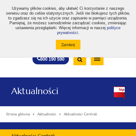
>
Używamy plików cookies, aby ułatwić Ci korzystanie z naszego
serwisu oraz do celów statystycznych. Jeśli nie blokujesz tych plików,
to zgadzasz się na ich użycie oraz zapisanie w pamięci urządzenia.
Pamiętaj, że możesz samodzielnie zarządzać cookies, zmieniając
ustawienia przeglądarki. Więcej informacji w naszej
polityce
prywatności
.
otwiera
otwiera
otwiera
otwiera
otwiera
otwiera
A
A+
A++
A
A
się
się
się
się
się
się
w
w
w
w
w
w
Standardowa
Średnia
Duża
nowej
nowej
nowej
nowej
nowej
nowej
Wyszukiwarka
karcie
karcie
karcie
karcie
karcie
karcie
wielkość
wielkość
wielkość
Bezpłatna
Otwórz
800 190 590
czcionki
czcionki
czcionki
infolinia
/
Zamknij
wyszukiwarkę
Aktualności
Strona główna
Aktualności
Aktualności Centrali
Menu
Aktualności Centrali