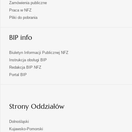
Zamówienia publiczne
Praca w NFZ
Pliki do pobrania
BIP info
Biuletyn Informacji Publicznej NFZ
Instrukcja obsługi BIP
Redakcja BIP NFZ
otwiera
Portal BIP
się
w
nowej
karcie
Strony Oddziałów
otwiera
Dolnośląski
się
otwiera
Kujawsko-Pomorski