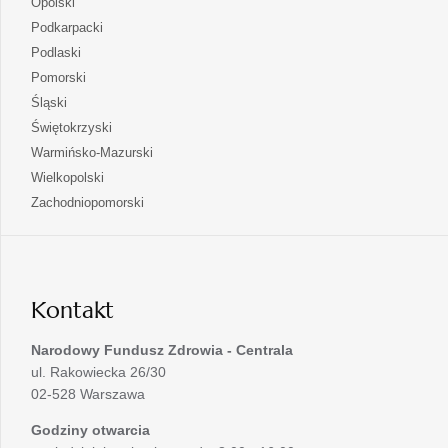
otwiera
Opolski
karcie
nowej
w
się
otwiera
Podkarpacki
karcie
nowej
w
się
otwiera
Podlaski
karcie
nowej
w
się
otwiera
Pomorski
karcie
nowej
w
się
otwiera
Śląski
karcie
nowej
w
się
otwiera
Świętokrzyski
karcie
nowej
w
się
otwiera
Warmińsko-Mazurski
karcie
nowej
w
się
otwiera
Wielkopolski
karcie
nowej
w
się
otwiera
Zachodniopomorski
karcie
nowej
w
się
karcie
nowej
w
karcie
nowej
karcie
Kontakt
Narodowy Fundusz Zdrowia - Centrala
ul. Rakowiecka 26/30
02-528 Warszawa
Godziny otwarcia