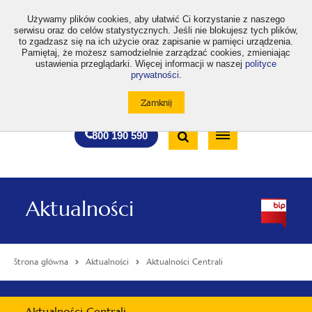
>
Używamy plików cookies, aby ułatwić Ci korzystanie z naszego
serwisu oraz do celów statystycznych. Jeśli nie blokujesz tych plików,
to zgadzasz się na ich użycie oraz zapisanie w pamięci urządzenia.
Pamiętaj, że możesz samodzielnie zarządzać cookies, zmieniając
ustawienia przeglądarki. Więcej informacji w naszej
polityce
prywatności
.
otwiera
otwiera
otwiera
otwiera
otwiera
otwiera
A
A+
A++
A
A
się
się
się
się
się
się
w
w
w
w
w
w
Standardowa
Średnia
Duża
nowej
nowej
nowej
nowej
nowej
nowej
Wyszukiwarka
karcie
karcie
karcie
karcie
karcie
karcie
wielkość
wielkość
wielkość
Bezpłatna
Otwórz
800 190 590
czcionki
czcionki
czcionki
infolinia
/
Zamknij
wyszukiwarkę
Aktualności
Strona główna
Aktualności
Aktualności Centrali
Menu
Aktualności Centrali