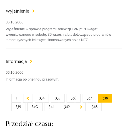
Wyjaśnienie
06.10.2006
Wyjaśnienie w sprawie programu telewizji TVN pt. "Uwaga",
wyemitowanego w sobotę, 30 września br., dotyczącego programów
terapeutycznych lekowych finansowanych przez NFZ.
Informacja
06.10.2006
Informacja po briefingu prasowym.
1
334
335
336
337
338
339
340
341
342
368
Przedział czasu: