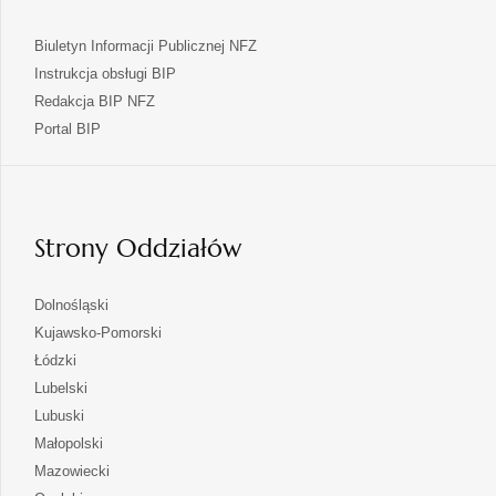
Biuletyn Informacji Publicznej NFZ
Instrukcja obsługi BIP
Redakcja BIP NFZ
otwiera
Portal BIP
się
w
nowej
karcie
Strony Oddziałów
otwiera
Dolnośląski
się
otwiera
Kujawsko-Pomorski
w
się
otwiera
Łódzki
nowej
w
się
otwiera
Lubelski
karcie
nowej
w
się
otwiera
Lubuski
karcie
nowej
w
się
otwiera
Małopolski
karcie
nowej
w
się
otwiera
Mazowiecki
karcie
nowej
w
się