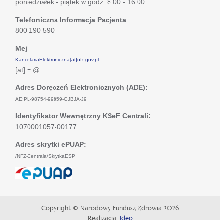
poniedziałek - piątek w godz. 8.00 - 16.00
Telefoniczna Informacja Pacjenta
800 190 590
Mejl
KancelariaElektroniczna[at]nfz.gov.pl
[at] = @
Adres Doręczeń Elektronicznych (ADE):
AE:PL-98754-99859-GJBJA-29
Identyfikator Wewnętrzny KSeF Centrali:
1070001057-00177
Adres skrytki ePUAP:
/NFZ-Centrala/SkrytkaESP
otwiera
się
w
nowej
Copyright © Narodowy Fundusz Zdrowia 2026
karcie
Realizacja:
Ideo