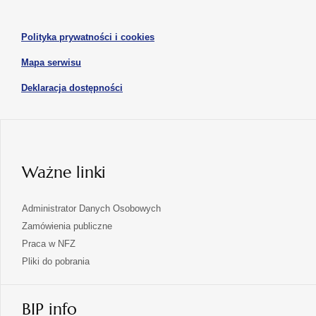
nowej
nowej
się
karcie
karcie
w
otwiera
Polityka prywatności i cookies
nowej
się
karcie
otwiera
Mapa serwisu
w
się
nowej
otwiera
Deklaracja dostępności
w
karcie
się
nowej
karcie
w
nowej
karcie
Ważne linki
Administrator Danych Osobowych
Zamówienia publiczne
Praca w NFZ
Pliki do pobrania
BIP info