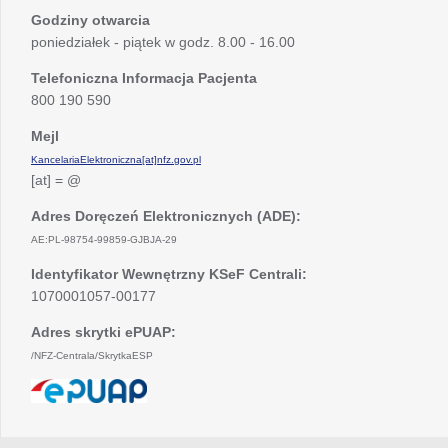
Godziny otwarcia
poniedziałek - piątek w godz. 8.00 - 16.00
Telefoniczna Informacja Pacjenta
800 190 590
Mejl
KancelariaElektroniczna[at]nfz.gov.pl
[at] = @
Adres Doręczeń Elektronicznych (ADE):
AE:PL-98754-99859-GJBJA-29
Identyfikator Wewnętrzny KSeF Centrali:
1070001057-00177
Adres skrytki ePUAP:
/NFZ-Centrala/SkrytkaESP
otwiera
się
w