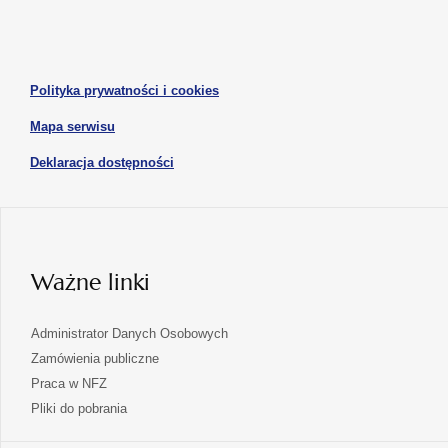
w
w
otwiera
nowej
nowej
się
karcie
karcie
w
otwiera
Polityka prywatności i cookies
nowej
się
karcie
otwiera
Mapa serwisu
w
się
nowej
otwiera
Deklaracja dostępności
w
karcie
się
nowej
karcie
w
nowej
karcie
Ważne linki
Administrator Danych Osobowych
Zamówienia publiczne
Praca w NFZ
Pliki do pobrania