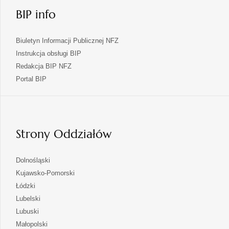
BIP info
Biuletyn Informacji Publicznej NFZ
Instrukcja obsługi BIP
Redakcja BIP NFZ
otwiera
Portal BIP
się
w
nowej
karcie
Strony Oddziałów
otwiera
Dolnośląski
się
otwiera
Kujawsko-Pomorski
w
się
otwiera
Łódzki
nowej
w
się
otwiera
Lubelski
karcie
nowej
w
się
otwiera
Lubuski
karcie
nowej
w
się
otwiera
Małopolski
karcie
nowej