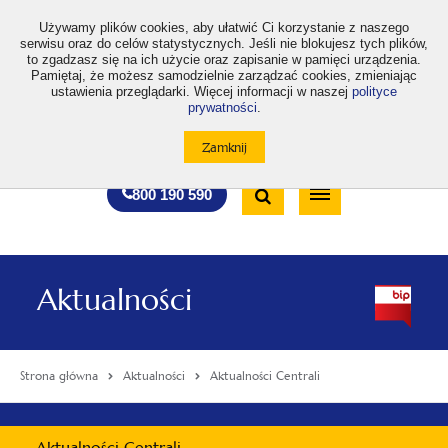
>
Używamy plików cookies, aby ułatwić Ci korzystanie z naszego
serwisu oraz do celów statystycznych. Jeśli nie blokujesz tych plików,
to zgadzasz się na ich użycie oraz zapisanie w pamięci urządzenia.
Pamiętaj, że możesz samodzielnie zarządzać cookies, zmieniając
ustawienia przeglądarki. Więcej informacji w naszej
polityce
prywatności
.
otwiera
otwiera
otwiera
otwiera
otwiera
otwiera
A
A+
A++
A
A
się
się
się
się
się
się
w
w
w
w
w
w
Standardowa
Średnia
Duża
nowej
nowej
nowej
nowej
nowej
nowej
Wyszukiwarka
karcie
karcie
karcie
karcie
karcie
karcie
wielkość
wielkość
wielkość
Bezpłatna
Otwórz
800 190 590
czcionki
czcionki
czcionki
infolinia
/
Zamknij
wyszukiwarkę
Aktualności
Strona główna
Aktualności
Aktualności Centrali
Menu
Aktualności Centrali