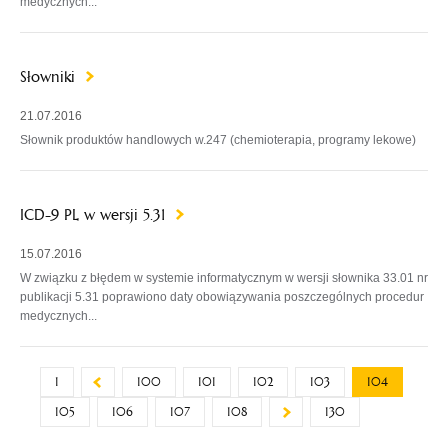
medycznych...
Słowniki
21.07.2016
Słownik produktów handlowych w.247 (chemioterapia, programy lekowe)
ICD-9 PL w wersji 5.31
15.07.2016
W związku z błędem w systemie informatycznym w wersji słownika 33.01 nr
publikacji 5.31 poprawiono daty obowiązywania poszczególnych procedur
medycznych...
1
100
101
102
103
104
105
106
107
108
130