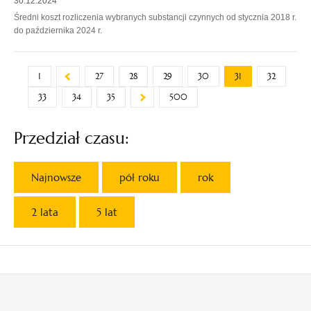
30.12.2024
Średni koszt rozliczenia wybranych substancji czynnych od stycznia 2018 r.
do października 2024 r.
1
27
28
29
30
31
32
33
34
35
500
Przedział czasu:
Najnowsze
pół roku
rok
2 lata
5 lat