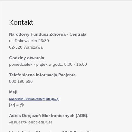
w
karcie
nowej
karcie
Kontakt
Narodowy Fundusz Zdrowia - Centrala
ul. Rakowiecka 26/30
02-528 Warszawa
Godziny otwarcia
poniedziałek - piątek w godz. 8.00 - 16.00
Telefoniczna Informacja Pacjenta
800 190 590
Mejl
KancelariaElektroniczna[at]nfz.gov.pl
[at] = @
Adres Doręczeń Elektronicznych (ADE):
AE:PL-98754-99859-GJBJA-29