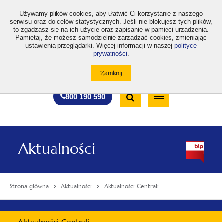
>
Używamy plików cookies, aby ułatwić Ci korzystanie z naszego
serwisu oraz do celów statystycznych. Jeśli nie blokujesz tych plików,
to zgadzasz się na ich użycie oraz zapisanie w pamięci urządzenia.
Pamiętaj, że możesz samodzielnie zarządzać cookies, zmieniając
ustawienia przeglądarki. Więcej informacji w naszej
polityce
prywatności
.
otwiera
otwiera
otwiera
otwiera
otwiera
otwiera
A
A+
A++
A
A
się
się
się
się
się
się
w
w
w
w
w
w
Standardowa
Średnia
Duża
nowej
nowej
nowej
nowej
nowej
nowej
Wyszukiwarka
karcie
karcie
karcie
karcie
karcie
karcie
wielkość
wielkość
wielkość
Bezpłatna
Otwórz
800 190 590
czcionki
czcionki
czcionki
infolinia
/
Zamknij
wyszukiwarkę
Aktualności
Strona główna
Aktualności
Aktualności Centrali
Menu
Aktualności Centrali