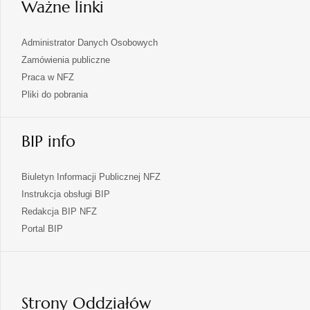
Ważne linki
Administrator Danych Osobowych
Zamówienia publiczne
Praca w NFZ
Pliki do pobrania
BIP info
Biuletyn Informacji Publicznej NFZ
Instrukcja obsługi BIP
Redakcja BIP NFZ
otwiera
Portal BIP
się
w
nowej
karcie
Strony Oddziałów